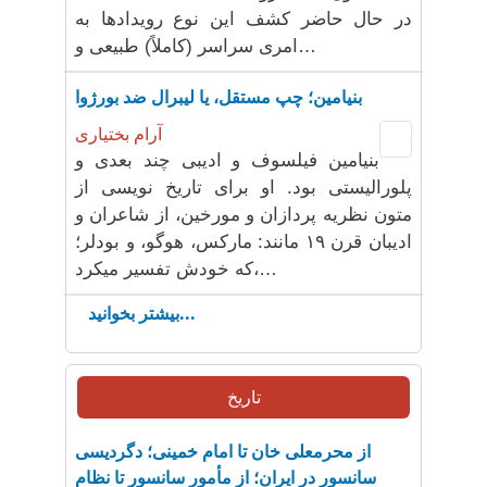
در حال حاضر کشف این نوع رویدادها به
امری سراسر (کاملاً) طبیعی و…
بنیامین؛ چپ مستقل، یا لیبرال ضد بورژوا
آرام بختیاری
بنیامین فیلسوف و ادیبی چند بعدی و
پلورالیستی بود. او برای تاریخ نویسی از
متون نظریه پردازان و مورخین، از شاعران و
ادیبان قرن ۱۹ مانند: مارکس، هوگو، و بودلر؛
که خودش تفسیر میکرد،…
بیشتر بخوانید...
تاریخ
از محرمعلی خان تا امام خمینی؛ دگردیسی
سانسور در ایران؛ از مأمور سانسور تا نظام