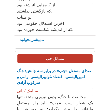
از گام‌هایی انباشته بود
که بازگشتی نداشتند،
و طناب،
آخرین استدلالِ حکومتی بود
که از اندیشه شکست خورده بود.
بیشتر بخوانید...
مسائل چپ
صدای مستقل «چپ» در برابر سه چالش: جنگ
امپریالیستی، اقتصاد نئولیبرالیستی- رانتی و
سرکوب آزادی
سیامک کیانی
مخالفت با جنگ، بدون نیرویی متحد، تنها
یک شعار است. «چپ» باید راه مستقلِ
طبقاتی را پیش بگذارد: نه همراهی با