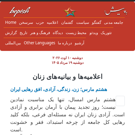
Skip to main content
جامعه مدنی
گفتگو
سياست
گفتمان
اعلاميه
حزب
سرسخن
Home
تئوریک
ویدئو
محیط زیست
دیدگاه
فرهنگ و هنر
تاریخ
گزارش
آرشیو
درباره ما
Other Languages
بین‌المللی
دوشنبه ۱۰ اوت ۲۰۲۶
دوشنبه ۱۹ مرداد ۱۴۰۵
اعلامیه‌ها و بیانیه‌های زنان
هشتم مارس؛ زن، زندگی، آزادی، افق رهایی ایران
هشتم مارس امسال، تنها یک مناسبت نمادین
نیست؛ روز تجدید پیمان با آرمان برابری و آزادی
است. آزادی زنان ایران نه مسئله‌ای فرعی، بلکه کلید
رهایی کل جامعه از چرخه استبداد، فقر و خشونت
است.