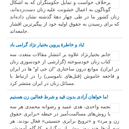
برخلاف خواست و تمایل حکومتگران که به اشکال
گوناگون به اعمال خشونت علیه زنان دست‌زده‌اند،
زنان کشور ما در طی چهار دهۀ گذشته نشان داده‌اند
که برای رسیدن به حقوق اولیه خود از پیگیرترین اقشار
جامعه‌اند.
یاد و خاطرۀ پروین بختیار نژاد گرامی باد!
خانم بختیارنژاد علاوه بر انتشار مقالات متعدد، سه
کتاب زنان خودسوخته (گزارشی از خودسوزی زنان
در ایران)، موانع درون ساختاری "ان جی او" ها در ایران
و فاجعه خاموش (قتل‌های ناموسی) را در ارتباط با
مسائل زنان در ایران منتشر کرد.
ما خواهان آزادی بدون قید و شرط فعالین زن هستیم!
نجمه واحدی، هدی عمید و رضوانه محمدی هر سه
با روش‌های مسالمت‌آمیز در حیطه «برابری حقوق
زن و مرد» و «ترویج برابری جنسیتی» فعال بودند. هر
سه آن‌ها چند روز پیش از برگزاری کارگاه آموزشی