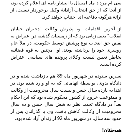
سی ام مرداد ماه امسال با انتشار نامه ای اعلام کرده بود،
از آنجا که از حق انتخاب آزادانۀ وکیل برخوردار نیست، از
ارائۀ هرگونه دفاعیه ای اجتناب خواهد کرد.
از آخرین اقدامات او، پذیرش
وکالت
"دختران خیابان
انقلاب" يعنی
زنانی بود که از زمستان گذشته در اعتراض به
نقض حق انتخاب نوع پوشش توسط حکومت، در ملأ عام
روسری خود را برداشته بودند. او
مچنین به قوه قضائیه
بخاطر تعیین لیست وکلای پرونده های سیاسی اعتراض
کرده است.
نسرین ستوده در شهریور ماه 89 هم بازداشت شده و در
دادگاه بدوی، بواسطۀ اتهاماتی که به او وارد شده بود، در
ابتدا به یازده سال حبس و بیست سال محرومیت از وکالت
و ممنوعیت خروج از کشور محکوم شده بود که این احکام
بعدآ در دادگاه تجدید نظر
به شش سال حبس و ده سال
محرومیت از وکالت کاهش یافت. وی با گذراندن پس از
حدود سه سال، در شهریور ماه 92 از زندان آزاد شده بود.
هموطنان!