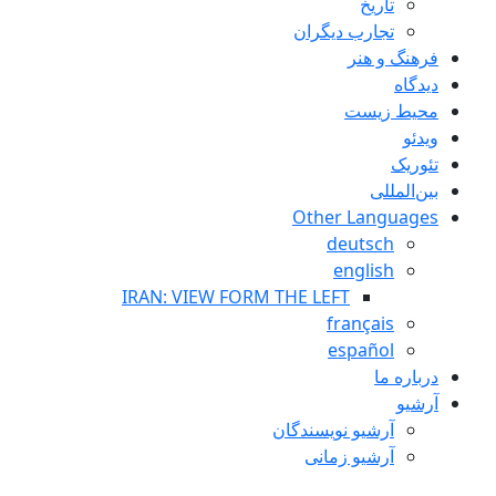
تاريخ
تجارب ديگران
فرهنگ و هنر
دیدگاه
محیط زیست
ویدئو
تئوریک
بین‌المللی
Other Languages
deutsch
english
IRAN: VIEW FORM THE LEFT
français
español
درباره ما
آرشیو
آرشیو نویسندگان
آرشیو زمانی