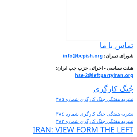
ماس با ما
ورای دبیران:
info@bepish.org
یئت سیاسی - اجرائی حزب چپ ایران:
hse-2@leftpartyiran.or
ُنگ کارگری
شریە هفتگی جنگ کارگری شمارە ٣٨٥
شریە هفتگی جنگ کارگری شمارە ٣٨٤
شریە هفتگی جنگ کارگری شمارە ٣٨٣
IRAN: VIEW FORM THE LEF