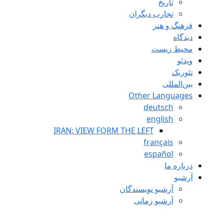
تاريخ
تجارب ديگران
فرهنگ و هنر
دیدگاه
محیط زیست
ویدئو
تئوریک
بین‌المللی
Other Languages
deutsch
english
IRAN: VIEW FORM THE LEFT
français
español
درباره ما
آرشیو
آرشیو نویسندگان
آرشیو زمانی