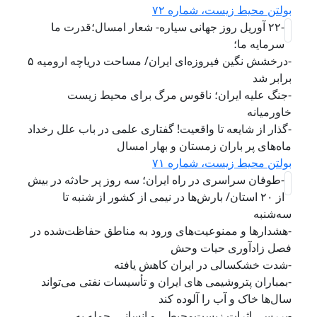
بولتن محیط زیست، شماره ۷۲
-۲۲ آوریل روز جهانی سیاره- شعار امسال؛قدرت ما
سرمایه ما؛
-درخشش نگین فیروزه‌ای ایران/ مساحت دریاچه ارومیه ۵
برابر شد
-جنگ علیه ایران؛ ناقوس مرگ برای محیط زیست
خاورمیانه
-گذار از شایعه تا واقعیت! گفتاری علمی در باب علل رخداد
ماه‌های پر باران زمستان و بهار امسال
بولتن محیط زیست، شماره ۷۱
-طوفان سراسری در راه ایران؛ سه روز پر حادثه در بیش
از ۲۰ استان/ بارش‌ها در نیمی از کشور از شنبه تا
سه‌شنبه
-هشدارها و ممنوعیت‌های ورود به مناطق حفاظت‌شده در
فصل زادآوری حیات وحش
-شدت خشکسالی در ایران کاهش یافته
-بمباران پتروشیمی های ایران و تأسیسات نفتی می‌تواند
سال‌ها خاک و آب را آلوده کند
-بررسی اثرات زیست‌محیطی و انسانی. حمله به