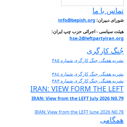
ماس با ما
ورای دبیران:
info@bepish.org
یئت سیاسی - اجرائی حزب چپ ایران:
hse-2@leftpartyiran.or
ُنگ کارگری
شریە هفتگی جنگ کارگری شمارە ٣٨٥
شریە هفتگی جنگ کارگری شمارە ٣٨٤
شریە هفتگی جنگ کارگری شمارە ٣٨٣
IRAN: VIEW FORM THE LEF
IRAN: View from the LEFT July 2026 N0.7
IRAN: View from the LEFT June 2026 N0.7
مگامی