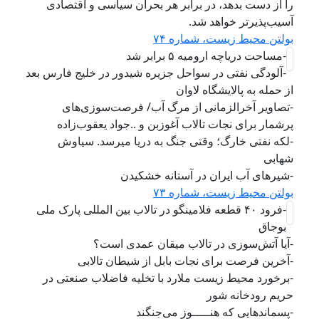
را از دست بدهد، در برابر هر بحران سیاسی و اقتصادی
آسیب‌پذیرتر خواهد شد.
بولتن محیط زیست، شماره ۷۴
-مساحت دریاچه ارومیه ۵ برابر شد
-آلودگی نفتی در سواحل جزیره شیدور در خلیج فارس بعد
از حمله به پالایشگاه لاوان
-تصاویر آخرالزمانی از مرگ آب/ فرصت‌سوزی‌های
پرشمار برای نجات تالاب آغوزبن و ..جواد یعقوب‌زاده
-لکه نفتی خارگ؛ وقتی جنگ به دریا میرسد. سیاوش
شهابی
-شیرهای آب ایران در آستانه خشکیدن
بولتن محیط زیست، شماره ۷۳
-فرود ۴۰ قطعه فلامینگو در تالاب بین المللی پارک ملی
بوجاق
-آیا آتش‌سوزی در تالاب میقان عمدی است؟
-آخرین فرصت برای نجات بابل از شیطان تالابی
-برخورد محیط زیست ملارد با تخلیه فاضلاب صنعتی در
حریم رودخانه شور
-پسماندهایی که هنـــــوز می‌جنگند