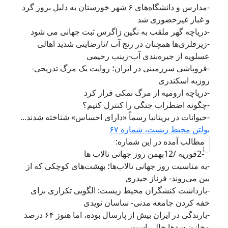
-مدارس و دانشگاه‌های ۶ شهر خوزستان به دلیل بروز گرد
و غبار غیرحضوری شد
-دریاچه گهر ملقب به نگین زاگرس ثبت جهانی می شود
-زیرفلری‌ها همچنان در رنج آب /نارضایتی شدید اهالی
عسلویه از جیره‌‌بندی آب-زینب رحیمی
-فروپاشی سرزمینی در ایران؛ روایت یک مرگ تدریجی-
روزبه اسکندری
-دریاچه ارومیه از مرگ نمکی فرار کرد
-چگونه اضطراب جنگی را کنترل کنیم؟
-حیوانات در بریتانیا رسماً «دارای احساس» شناخته شدند...
بولتن محیط زیست، شماره ۶۷
مطالب آمده در این شماره:
-ٰٰ2فوریه /12بهمن روز جهانی تالاب ها
-به مناسبت روز جهانی تالاب‌ها؛ بهشت‌های کوچکی که از
بین می‌روند- فرناز حیدری
-بازداشت کنشگران محیط‌ زیست: الگویی تکراری برای
خفه کردن جامعه مدنی- ساسان نویدی
-بارندگی در ایران بیش از پارسال بوده، اما هنوز ۶۴ درصد
مخازن سدها خالی است