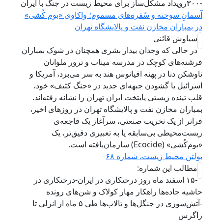
-۳۰۰رویداد مشکل‌ساز برای محیط زیست در جنگ با ایران
آسمانِ سوخته و سُفره‌های مسموم؛ واکاوی «بوم‌ کُشی»
در بمباران مخازن نفت و پالایشگاه تهران
سیاوش قائنی
در حالی که وجدان بیدار بشری همچنان در شوک بمباران
فرشته‌های کوچک در مدرسه میناب و ترور ملوانان
ناوشکن دنا در پهنه اقیانوس هند به سر می‌برد، آمریکا و
اسرائیل با گشودن جبهه‌ای جدید در «جنگ کثیف» خود،
قلب تپنده زیستی پایتخت ایران تهران را نشانه رفته‌اند.
بمباران مخازن نفت و پالایشگاه تهران در روزهای اخیر،
فراتر از یک تخریب صنعتی، سرآغاز یک فاجعه‌ی
زیست‌محیطی بی‌سابقه یا به تعبیری دقیق‌تر، یک
«بوم‌کُشی» (Ecocide) سازمان‌یافته است.
بولتن محیط زیست، شماره ۶۸
مطالب این شماره:
-۱۵ اسفند ماه روز درختکاری در ایران-درختکاری در
حاشیه جاده‌ها راهکار مهار کولاک و شن‌های رونده
-آتش‌سوزی در جنگل‌ها و تالاب‌ها طی ۵ ماه از انزلی تا
زاگرس