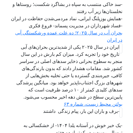
-سد خاکی منتسب به سپاه در بشاگرد شکست؛ روستاها و
نخلستان‌ها زیر آب رفتند
-همایش یوزپلنگ ایرانی، نماد مردمی‌شدن حفاظت در ایران
-فساد شهرداران در مدیریت پسماند- فروغ فکری
بحران آب در سال ۲۰۲۵؛ دە علت عمده ورشکستگی آبی
در ایران
ایران در سال ۲۰۲۵ یکی از شدیدترین بحران‌های آبی
تاریخ خود را تجربه کرد. میزان کم بارش در این سال
منجر به سطوح بحرانی ذخایر سدهای اصلی در سراسر
کشور شد. مقامات هشدار دادند که بدون بارندگی‌های
کافی، جیره‌بندی گسترده یا حتی تخلیه بخش‌هایی از
شهرهای بزرگ اجتناب‌ناپذیر خواهد بود. میانگین پرشدگی
سدهای کلیدی کمتر از ۱۰ درصد ظرفیت است که
پایین‌ترین سطح در شش دهه اخیر محسوب می‌شود.
بولتن محیط زیست، شماره ۶۳
-برف و باران این بار، پیام زندگی داشتند
-یک خبر خوش در آستانه یلدا ۱۴۰۴- از خشکسالی به
ترسالی رسیدیم در کمتر از دو هفته