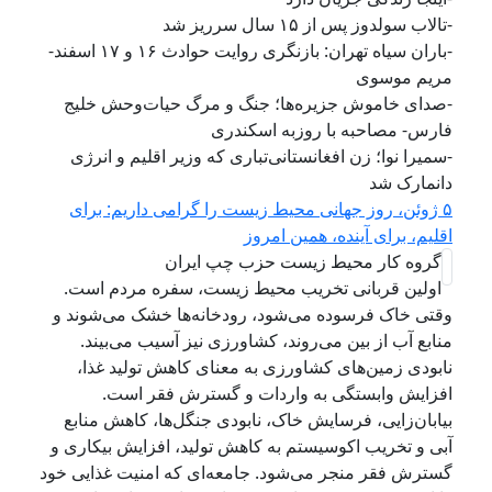
-تالاب سولدوز پس از ۱۵ سال سرریز شد
-باران سیاه تهران: بازنگری روایت حوادث ۱۶ و ۱۷ اسفند-
مریم موسوی
-صدای خاموش جزیره‌ها؛ جنگ و مرگ حیات‌وحش خلیج
فارس- مصاحبه با روزبه اسکندری
-سمیرا نوا؛ زن افغانستانی‌تباری که وزیر اقلیم و انرژی
دانمارک شد
۵ ژوئن، روز جهانی محيط زيست را گرامی داريم: برای
اقلیم، برای آینده، همین امروز
گروه کار محیط زیست حزب چپ ایران
اولین قربانی تخریب محیط زیست، سفره مردم است.
وقتی خاک فرسوده می‌شود، رودخانه‌ها خشک می‌شوند و
منابع آب از بین می‌روند، کشاورزی نیز آسیب می‌بیند.
نابودی زمین‌های کشاورزی به معنای کاهش تولید غذا،
افزایش وابستگی به واردات و گسترش فقر است.
بیابان‌زایی، فرسایش خاک، نابودی جنگل‌ها، کاهش منابع
آبی و تخریب اکوسیستم به کاهش تولید، افزایش بیکاری و
گسترش فقر منجر می‌شود. جامعه‌ای که امنیت غذایی خود