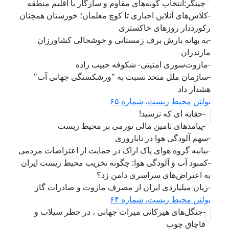
چیتگر:انتخاب گونه‌های مقاوم و سازگار با اقلیم منطقه
-کلاس‌های آنلاین اجباری تا کوچ معلمان؛ خوزستان همچنان
رکورددار روزهای خاکستری
-به بهانه بارش برف زمستانی و خوشحالی کشاورزان
مازندران
-مازوت‌سوزی امنیتی- شکوفه حبیب زاده
-سازمان ملل متحد نسبت به "ورشکستگی جهانی آب"
هشدار داد
بولتن محیط زیست، شماره ۶۵
-حقابه ای که نرسید!
-پیامدهای تامین مالی تورمی بر محیط زیست
-سهم آلودگی هوا در ناباروری
-بیانیه گروه هوای پاک اراک در حمایت از اعتراضات مردمی
-کمبود آب و آلودگی هوا: چگونه تخریب محیط زیست ایران
به اعتراض‌های سراسری دامن زد؟
-زیان میلیاردی ایران از مصرف مازوت و صادرات گاز
بولتن محیط زیست، شماره ۶۴
-جنگل‌های هیرکانی میراث جهانی ، در خطر سیلاب و
قاچاق چوب