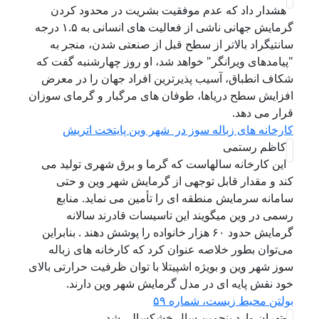
هشدار داد که عدم موفقیت بشریت در محدود کردن
گرمایش جهانی ناشی از فعالیت های انسانی به ۱.۵ درجه
سانتیگراد بالاتر از سطح قبل از صنعتی شدن، منجر به
"پیامدهای ویرانگر" خواهد شد، او روز چهارشنبه گفت که
شکاف انطباق، آسیب پذیرترین افراد جهان را در معرض
افزایش سطح دریاها، طوفان های مرگبار و گرمای سوزان
قرار می دهد.
کارخانه های زباله سوز در شهر وین پایتخت اتریش
کاظم رستمی
این کارخانه سالهاست که گرما و برق شهری تولید می
کند و مقدار قابل توجهی از گرمایش شهر وین و حتی
سامانه سرمایش منطقه ای را تأمین می نماید. منابع
رسمی در وین میگویند این تاسیسات قادرند سالانه
گرمایش حدود ۶۰ هزار خانواده را پوشش دهند . بنابراین
می‌توان بطور خلاصه عنوان کرد که کارخانه های زباله
سوز شهر وین و بویژه اشپیتلا با توان ظرفیت حرارتی بالای
خود نقش پایه ای در مدل گرمایش شهر وین دارند.
بولتن محیط زیست، شماره ۵۹
-تهران وارد پنجمین سال خشکسالی شد