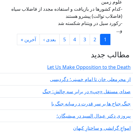
علوم زمین
-کدام کشورها در بازیافت و استفاده مجدد از فاضلاب سیاه
(فاضلاب توالت) پیشرو هستند
-رکورد سیل در ویتنام شکسته شد
و...
Pagination
Last page
Next page
1
2
3
4
5
بعدی ›
آخرین »
طالب جدید
Let Us Make Opposition to the Deat
 محرمعلی خان تا امام خمینی؛ دگردیسی
دای مستقل «چپ» در برابر سه چالش: جنگ
گ جناح ها بر سر قدرت د رمیانە جنگ با
روزی دکتر عبدال السید در میشیگان؛
مواجِ گرانشی و ساختارِ کیهان