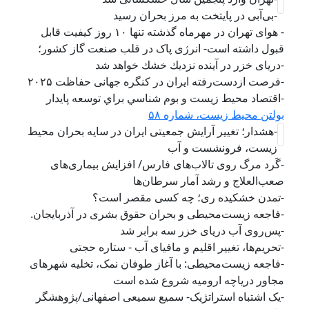
-بی‌آبی در پایتخت به مرز بحران رسید
- هوای تهران در مهرماه گذشته تنها ۱۰ روز کیفیت قابل
قبول داشته است- انرژی پاک در قلب صنعت گاز کشور؛
-دریای خزر در آينده نزديك خشك خواهد شد
-فرصت ازدست‌رفته ایران در کنگره جهانی حفاظت ۲۰۲۵
-اقتصاد محيط زيست و بوم شناسي براي توسعه پايدار
بولتن محیط زیست، شماره ۵۸
-هشدار؛ تغییر آرایش جمعیتی ایران در سایه بحران محیط
زیست، فرونشست و آب
-گَرد مرگ روی تالاب‌های فارس/ افزایش بیماری‌های
صعب‌العلاج و رشد آمار سرطان‌ها
-تمدن خشکیده ری؛ چه کسی مقصر است؟
-فاجعه زیست‌محیطی و بحران حقوق بشری در آذربایجان.
-پس‌روی آب دریای خزر سه برابر شد
-تحریم‌ها، تغییر اقلیم و مافیای آب - ستاره حجتی
-فاجعه زیست‌محیطی: با آغاز طوفان نمک، تخلیه شهرهای
مجاور دریاچه ارومیه شروع شده است
-یک اشتباه استراتژیک- سمیع سمیعی اصفهانی/پژوهشگر