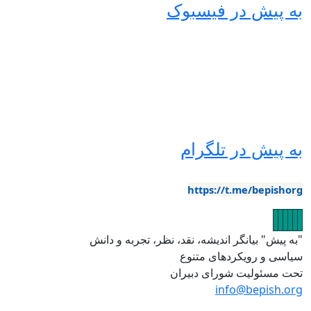
ه پیش در فیسبوک
ه پیش در تلگرام
https://t.me/bepishor
صویر
تصویر
تصویر
تصویر
تصویر
تصویر
به پیش" بیانگر اندیشه، نقد، نظر، تجربه و دانش
یاسی و رویکردهای متنوع
حت مسئولیت شورای دبیران
info@bepish.or