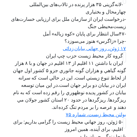
-لانه‌گزینی ۳۵ هزار پرنده در تالاب‌های بین‌المللی
چهارمحال و بختیاری
-درخواست ایران از سازمان ملل برای ارزیابی خسارت‌های
زیست‌محیطی جنگ
-۴۷سال انتظار برای پایان «کوه زباله» آمل
-چرا «زاگرس» هنوز می‌سوزد؟
۱۷ ژوئن، روز جهانی بیابان زدائی
گروه کار محیط زیست حزب چپ ایران
ايران با داشتن ۱۱ اقليم از ۱۳ اقليم در جهان و با ۸ هزار
گونه گياهي و هزاران گونه جانوري جزو ۵ كشور اول جهان
از لحاظ تنوع زيستي است. اين در حالي است كه سرانه
ايران در بيابان دو برابر جهان است.در اين ميان توسعه
بيابان در كشور پديده نوظهوري را رقم زده است كه به نام
ريزگردها. ريزگردها در حدود ۲۰ استان كشور جولان مي
دهند و عرصه را بر مردم تنگ كرده اند.
بولتن محیط زیست، شماره ۷۵
-۵ ژوئن، روز جهاني محيط زيست را گرامی بداریم: برای
اقلیم، برای آینده، همین امروز
-اینجا زندگی جریان دارد