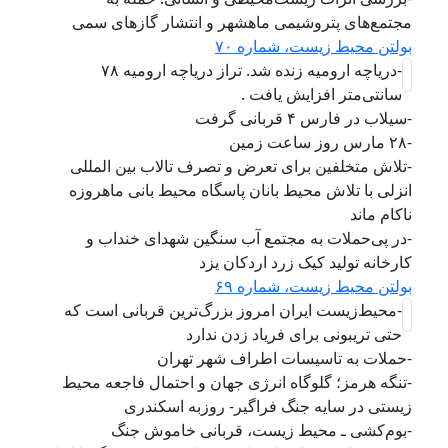
مجتمع‌های پتروشیمی ماهشهر و انتشار گازهای سمی
بولتن محیط زیست، شماره ۷۰
-دریاچه ارومیه زنده شد. تراز دریاچه ارومیه ۷۸
سانتی‌متر افزایش یافت .
-سیلاب در فارس ۴ قربانی گرفت
-۲۸ مارس روز ساعت زمین
-تلاش متخلفین برای تعرض و تصرف تالاب‌ بین المللی
انزلی با تلاش محیط بانان پاسگاه محیط بانی ماهروزه
ناکام ماند
-در پی‌حملات به مجتمع آب سنگین شهدای خنداب و
کارخانه تولید کیک زرد اردکان یزد
بولتن محیط زیست، شماره ۶۹
-محیط‌زیست ایران امروز بزرگ‌ترین قربانی است که
حتی تریبونی برای فریاد زدن ندارد
-حملات به تاسیسات اطراف شهر تهران
-تنگه هرمز؛ گلوگاه انرژی جهان و احتمال فاجعه محیط‌
زیستی در سایه جنگ فراگیر- روزبه اسکندری
-بوم‌کشی ـ محیط زیست، قربانی خاموش جنگ