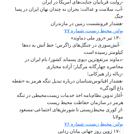
-روایت قربانیان جنایت‌های آمریکا در ایران
-آب، سلامت و عدالت: بحران نه چندان نهان ایران در پسا
جنگ
-هشدار فرونشست زمین در مازندران
بولتن محیط زیست، شماره ۷۷
-۱۳ تیر «روز ملی دماوند»
-آتش‌سوزی در جنگل‌های زاگرس؛ خط آتش به ده‌ها
کیلومتر رسیده است
-دماوند مرتفع‌ترین دپوی پسماند کشور/ بام ایران در
محاصره چهارگانه مرگبار؛ آزاده مختاری
-زباله زار هیرکانی؛
-هشدار اقیانوس‌شناسان درباره تبدیل تنگه هرمز به «نقطه
داغ آلودگی»
-آغاز تدوین نظام‌نامه اخذ خدمات زیست‌محیطی در تنگه
هرمز در سازمان حفاظت محیط زیست
-از کوری محیط‌زیستی تا شورش‌های اجتماعی-مسعود
مولانا
بولتن محیط زیست، شماره ۷۶
-۱۷ ژوین روز جهانی بیابان زدایی