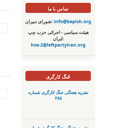
تماس با ما
info@bepish.org
شورای دبیران:
هیئت سیاسی - اجرائی حزب چپ
ایران:
hse-2@leftpartyiran.org
جُنگ کارگری
نشریە هفتگی جنگ کارگری شمارە
٣٨٥
نشریە هفتگی جنگ کارگری شمارە