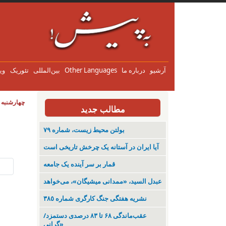
آرشیو
درباره ما
Other Languages
بین‌المللی
تئوریک
وی
چهارشنبه ۱۴ مرداد ۱۴۰۵
مطالب جدید
بولتن محیط زیست، شماره ۷۹
آیا ایران در آستانه یک چرخش تاریخی است
قمار بر سر آینده یک جامعه
عبدل السید، «ممدانی میشیگان»، می‌خواهد
نشریە هفتگی جنگ کارگری شمارە ٣٨٥
عقب‌ماندگی ۶۸ تا ۸۳ درصدی دستمزد/
«گرانی