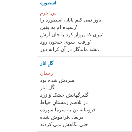
اسطوره
س. خرم
باور نمی کنم پایان اسطوره را.
رسیده ام به یقین'
تیری که پرواز کرد با جان آرش'
ورفت سوی جیحون رود'
نشد ماندگار در آن کرانه دور.
گلِ انار
رحمان
سردش شده بود
گُل انار
گلبرگهایش خشک وُ زرد
در تلاطمِ زمستانِ حیاط
فروتنانه تن به سرما سپرده
دریغا...فراموش شده
حتی نگاهش نمی کردند