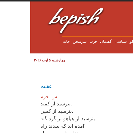
Pasar al contenido principal
و
سياسی
گفتمان
حزب
سرسخن
خانه
چهارشنبه ۵ اوت ۲۰۲۶
غفلت
س. خرم
بترسید از کمند.
بترسید از کمین.
بترسید از هیاهو بر گرد گله.
امده اند که ببندند راه'