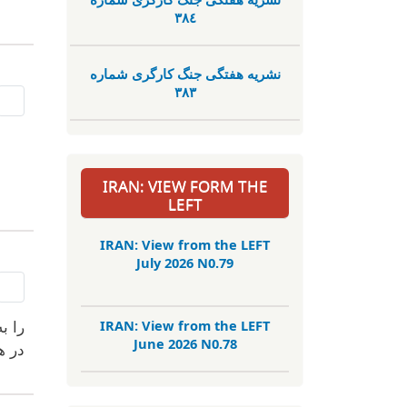
٣٨٤
نشریە هفتگی جنگ کارگری شمارە
٣٨٣
IRAN: VIEW FORM THE
LEFT
IRAN: View from the LEFT
July 2026 N0.79
IRAN: View from the LEFT
را ب
June 2026 N0.78
در ه