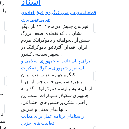
اسناد
برگ
را ب
قطعنامه‌ی سیاسی کنگره‌ی فوق‌العاده‌ی
حزب چپ ایران
تجربه‌ی جنبش دی‌ماه ۱۴۰۴ بار دیگر
نشان داد که نقطه‌ی ضعف بزرگ
جنبش آزادیخواهانه و دموکراتیک مردم
ایران، فقدان آلترناتیو دموکراتیک در
سپهر سیاسی کشور...
برای پایان دادن به جمهوری اسلامی و
استقرار جمهوری سکولار دمکرات
کنگره چهارم حزب چپ ایران
راهبرد سياسی حزب چپ ایران با
آرمان سوسیالیسم دموکراتیک، گذار به
مر
جمهوری سکولار دموکرات است. این
راهبرد متکی برجنبش های اجتماعی،
نهادهای مدنی و خیزش‌...
نا
راستاهای برنامه عمل برای هدایت
همس
فعالیت های حزبی
تسلی