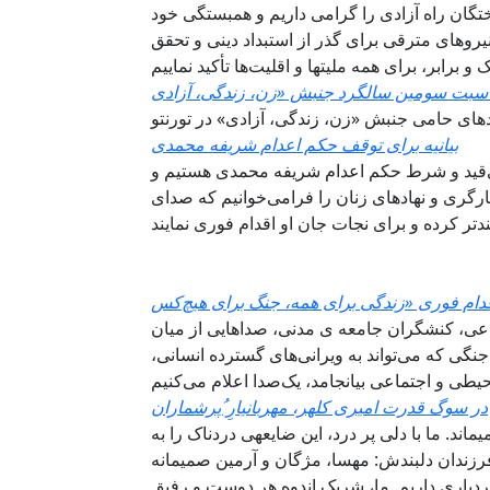
تگان راه آزادی را گرامی داریم و همبستگی خود
نیروهای مترقی برای گذر از استبداد دینی و تحقق
دهای حامی جنبش «زن، زندگی، آزادی» در تورنتو
بیانیه برای توقف حکم اعدام شریفه محمدی
‌قید و شرط حکم اعدام شریفه محمدی هستیم و
ارگری و نهادهای زنان را فرامی‌خوانیم که صدای
ماعی، کنشگران جامعه ی مدنی، صداهایی از ميان
نگی که می‌تواند به ویرانی‌های گسترده انسانی،
در سوگ قدرت امیری کلهر، مهربانیارِ ُپرشماران
ند. ما با دلی پر درد، این ضایعهی دردناک را به
 فرزندان دلبندش: مهسا، مژگان و آرمین صمیمانه
دباری داریم. ما، شریک اندوه هر دوست و رفیق