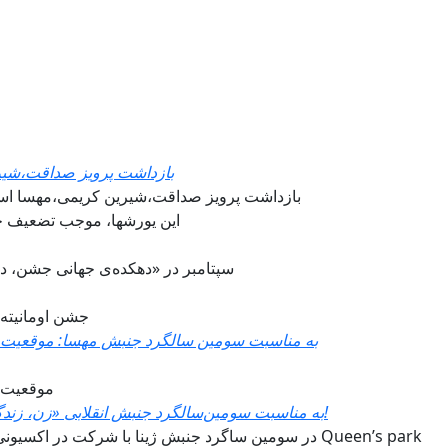
بازداشت پرویز صداقت،شیری
بازداشت پرویز صداقت،شیرین کریمی،مهسا اسدا
این یورشها، موجب تضعیف ج
۱۲، ۱۳، ۱۴ سپتامبر در «دهکده‌ی جهانی جش
جشن اومانیته امسال ۱۲و۱۳و۱۴ سپتامب
به مناسبت سومین سالگرد جنبش مهسا: موقعیت ر
موقعیت ر
به مناسبت سومین‌سالگرد جنبش انقلابی «زن، زندگی، آزادی» نقطه عطفی در مبارزات مردم ایران!