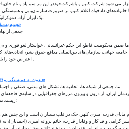
زار می شود شرکت کنیم و باشرکت‌خود‌در این مراسم یاد و نام جان‌باخ
ا خانواده‌های دادخواه اعلام کنیم. بر ضرورت سازمان‌یابی و همبستگی 
یک ایران آزاد، دموکراتیک و برابر، برای همه ملیتها و اقلیت‌ها تأکید نماییم.
تجمع به‌مناسبت سومین سالگرد جنبش «زن، زندگی، آزادی»
جمعی از نها
ما ضمن محکومیت قاطع این حکم غیرانسانی، خواستار لغو فوری و بی
جامعه جهانی، سازمان‌های بین‌المللی مدافع حقوق بشر، اتحادیه‌های ک
اعتراض خود را بلندتر کرده و برای نجات جان او اقدام فوری نمایند .
دعوت به همبستگی و اقدام فوری «زندگی برای همه، جنگ برای هیچ‌کس»
ما، جمعی از شبکه ها، اتحاديه ها، تشکل های مدنی، صنفی و اجت
دمان ایران، از درون و بیرون مرزهای جغرافیایی در سایه‌ی فاجعه‌ای ج
زیست‌محیطی و اجتماعی بیانجامد، یک‌صدا اعلام می‌کنیم:
م مانای قدرت امیری کلهر، حک در قلب بسیاران است و این چنین هم میما
ر گرامی و فداکار و وفادار قدرت، خانم پروانه امیری (احمدیان)، به
ت میگوییم و برای این عزیزان در روزهای تلخ و سخت جاری، آرزوی بر