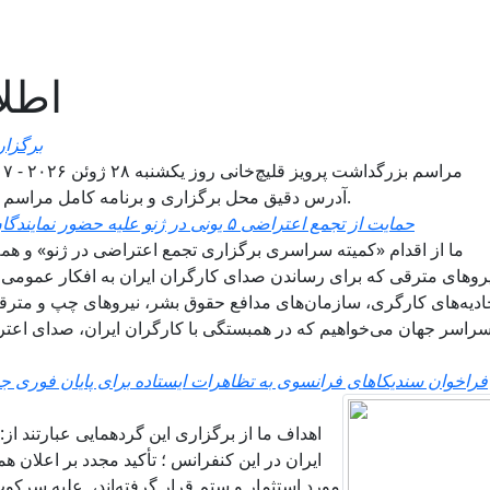
اطلا
برگزار
آدرس دقیق محل برگزاری و برنامه کامل مراسم حداکثر روز ۲۱ ژوئن به اطلاع عموم خواهد رسید.
حمایت از تجمع اعتراضی ۵ یونی در ژنو علیه حضور نمایندگان حکومت اسلامی در اجلاس سازمان جهانی کار
ما از اقدام «کمیته سراسری برگزاری تجمع اعتراضی در ژنو» و همه ف
روهای مترقی که برای رساندن صدای کارگران ایران به افکار عمومی جه
ادیه‌های کارگری، سازمان‌های مدافع حقوق بشر، نیروهای چپ و مترقی
راسر جهان می‌خواهیم که در همبستگی با کارگران ایران، صدای اعتر
فراخوان سندیکاهای فرانسوی به تظاهرات ایستاده برای پایان فوری جن
اهداف ما از برگزاری این گردهمایی عبارتند 
ایران در این کنفرانس ؛ تأکید مجدد بر اعلان ه
مورد استثمار و ستم قرار گرفته‌اند، علیه سرکو