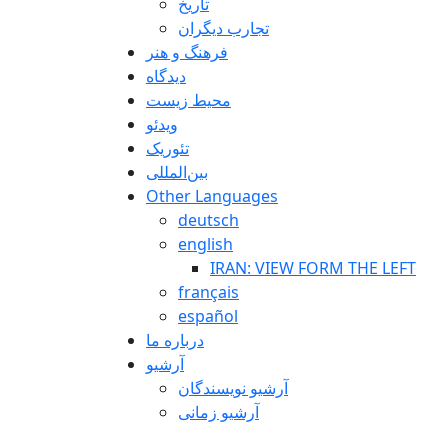
تاريخ
تجارب ديگران
فرهنگ و هنر
دیدگاه
محیط زیست
ویدئو
تئوریک
بین‌المللی
Other Languages
deutsch
english
IRAN: VIEW FORM THE LEFT
français
español
درباره ما
آرشیو
آرشیو نویسندگان
آرشیو زمانی