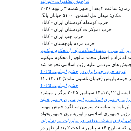
فراخوان تظاهرات - تورنتو
زمان: ساعت ۲ بعد از ظهر شمبه ۳ ژانویه ۲۰۲۶
مکان: میدان مل لستمن، ۵۱۰۰ خیابان یانگ
حزب کومه‌له کردستان ایران - کانادا
حزب دموکرات کردستان ایران - کانادا
حزب چپ ایران - کانادا
حزب مردم بلوچستان - کانادا
ن کریمی و مهسا اسداله نژاد را محکوم میکنیم
له نژاد و احضار محمد مالجو را محکوم میکنیم
نبش های مردمی علیه رژیم اسلامی نخواهد شد
غرفه حزب چپ ایران در جشن اومانیته ۲۰۲۵
ن، در حومه‌ پاریس (خیابان نلسون ماندلا)
جشن اومانیته ۲۰۲۵
ر ۲۰۲۵ برگزار میشود
ژیم جمهوری اسلامی و اپوزیسیون جمهوریخواه
برنامه به مناسبت سومین سالگرد جنبش مهسا:
ژیم جمهوری اسلامی و اپوزیسیون جمهوریخواه
در سومین ساگرد جنبش ژینا با شرکت در اکسیونی ‌ که‌به تاریخ ۱۴ سپتامبر ساعت ۲ بعد از ظهر در Queen’s park