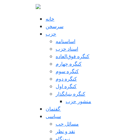
Pasar al contenido principal
خانه
سرسخن
حزب
اساسنامه
اسناد حزب
کنگره فوق‌العاده
کنگره چهارم
کنگره سوم
کنگره دوم
کنگره اول
کنگره بنیانگذار
منشور حزب
گفتمان
سياسی
مسائل چپ
نقد و نظر
نیم‌نگاه