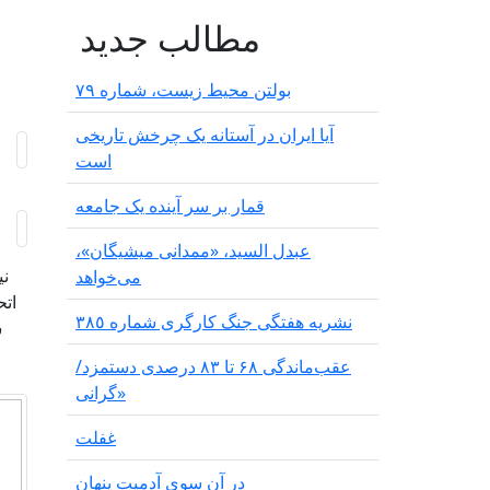
مطالب جدید
بولتن محیط زیست، شماره ۷۹
آیا ایران در آستانه یک چرخش تاریخی
است
قمار بر سر آینده یک جامعه
عبدل السید، «ممدانی میشیگان»،
نی
می‌خواهد
اتح
نشریە هفتگی جنگ کارگری شمارە ٣٨٥
س
عقب‌ماندگی ۶۸ تا ۸۳ درصدی دستمزد/
«گرانی
غفلت
در آن سوی آدمیت پنهان