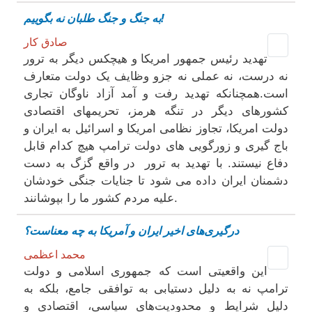
بە جنگ و جنگ طلبان نە بگوییم!
صادق کار
تهدید رئیس جمهور امریکا و هیچکس دیگر بە ترور
نە درست، نە عملی نە جزو وظایف یک دولت متعارف
است.همچنانکە تهدید رفت و آمد آزاد ناوگان تجاری
کشورهای دیگر در تنگە هرمز، تحریمهای اقتصادی
دولت امریکا، تجاوز نظامی امریکا و اسرائیل بە ایران و
باج گیری و زورگویی های دولت ترامپ هیچ کدام قابل
دفاع نیستند. با تهدید بە ترور در واقع گزگ بە دست
دشمنان ایران دادە می شود تا جنایات جنگی خودشان
علیە مردم کشور ما را بپوشانند.
درگیری‌های اخیر ایران و آمریکا به چه معناست؟
محمد اعظمی
این واقعیتی است که جمهوری اسلامی و دولت
ترامپ نه به دلیل دستیابی به توافقی جامع، بلکه به
دلیل شرایط و محدودیت‌‌های سیاسی، اقتصادی و