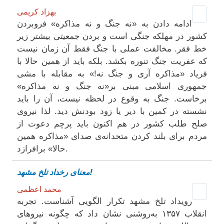
بهزاد کریمی
ادامه دادن به «نه جنگ و نه مذاکره» فروبردن
کشور در مهلکه جنگی است و بردن جمعیتی بیشتر زیر
خط فقر. مخالفت عملی با جنگ فقط آن زمان نیست
که عفریت جنگ تنوره بکشد. بلکه باید از همین حالا با
فریاد «مذاکره آری و جنگ نه!» به مقابله با مشی
جمهوری اسلامی مبنی بر«نه جنگ و نه مذاکره»
برخاست. جنگ به وقوع در لحظه نیست، آن را باید
نشسته در کمین با دیر یا زود بودنش دید. لذا نیروی
صلح طلب کشور در هم اکنون باید پرچم دعوت از
مردم برای بلند کردن متحدانه‌ی صدای «مذاکره همین
حالا» برافرازد.
معنای رخداد تلخ مشهد!
محمد اعظمی
رویداد تلخ مشهد تکرار الگویی آشناست. تجربه
انقلاب ۱۳۵۷ به‌روشنی نشان داد که چگونه نیروهای