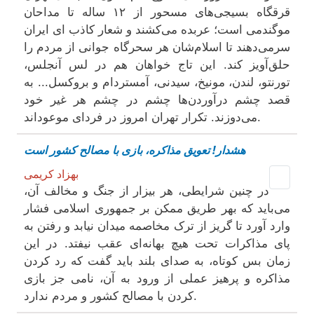
قرقگاه بسیجی‌های مسحور از ۱۲ ساله تا مداحان
موگندمی‌ است؛ عربده می‌کشند و شعار کاذب ای ایران
سرمی‌دهند تا اسلام‌شان هر سحرگاه جوانی از مردم را
حلق‌آویز کند. این تاج خواهان هم در لس آنجلس،
تورنتو، لندن، مونیخ، سیدنی، آمستردام و بروکسل... به
قصد چشم درآوردن‌ها چشم در چشم هر غیر خود
می‌دوزند. تکرار تهران امروز در فردای موعود‌اند.
هشدار! تعویق مذاکره، بازی با مصالح کشور است
بهزاد کریمی
در چنین شرایطی، هر بیزار از جنگ و مخالف آن،
می‌باید که بهر طریق ممکن بر جمهوری اسلامی فشار
وارد آورد تا گریز از ترک مخاصمه میدان نیابد و رفتن به
پای مذاکرات تحت هیچ بهانه‌ای عقب نیفتد. در این
زمان بس کوتاه، به صدای بلند باید گفت که رد کردن
مذاکره و پرهیز عملی از ورود به آن، نامی جز بازی
کردن با مصالح کشور و مردم ندارد.