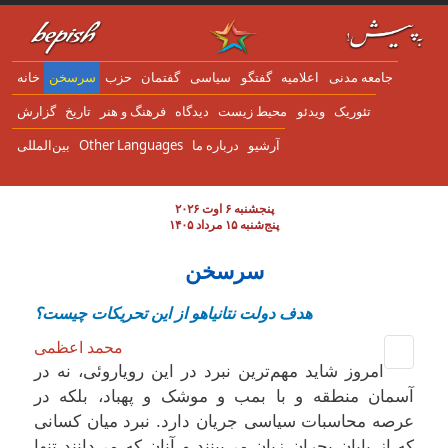
Pasar al contenido principal
جامعه مدنی
اعلاميه
گفتگو
سياسی
گفتمان
حزب
سرسخن
خانه
تئوریک
ویدئو
محیط زیست
دیدگاه
فرهنگ و هنر
تاریخ
گزارش
آرشیو
درباره ما
Other Languages
بین‌المللی
پنجشنبه ۶ اوت ۲۰۲۶
پنج‌شنبه ۱۵ مرداد ۱۴۰۵
سرسخن
هدف دولت نتانیاهو از این تحریکات چیست؟
محمد اعظمی
امروز شاید مهم‌ترین نبرد در این رویاروئی، نه در
آسمان منطقه و با بمب و موشک و پهباد، بلکه در
عرصه محاسبات سیاسی جریان دارد. نبرد میان کسانی
که از پایان بحران زیان می‌بینند و آنان که می‌دانند تنها