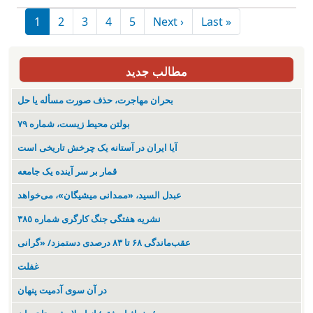
Paginación
Siguiente página
Última página
1
2
3
4
5
Next ›
Last »
مطالب جدید
بحران مهاجرت‌، حذف صورت مسأله یا حل
بولتن محیط زیست، شماره ۷۹
آیا ایران در آستانه یک چرخش تاریخی است
قمار بر سر آینده یک جامعه
عبدل السید، «ممدانی میشیگان»، می‌خواهد
نشریە هفتگی جنگ کارگری شمارە ٣٨٥
عقب‌ماندگی ۶۸ تا ۸۳ درصدی دستمزد/ «گرانی
غفلت
در آن سوی آدمیت پنهان