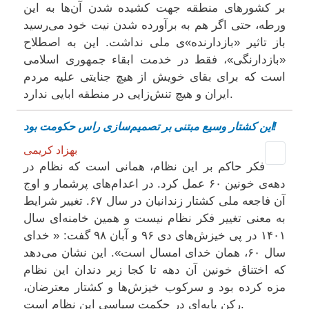
بر کشورهای منطقه جهت کشیده شدن آن‌ها به این
ورطه، حتی اگر هم به برآورده شدن نیت خود می‌رسید
باز تاثیر «بازدارنده»ی ملی نداشت. این به اصطلاح
«بازدارنگی»، فقط در خدمت ابقاء جمهوری اسلامی
است که برای بقای خویش از هیچ جنایتی علیه مردم
ایران و هیچ تنش‌زایی در منطقه ابایی ندارد.
این کشتار وسیع مبتنی بر تصمیم‌سازی راس حکومت بود!
بهزاد کریمی
فکر حاکم بر این نظام، همانی است که نظام در
دهه‌ی خونین ۶۰ عمل کرد. در اعدام‌های پرشمار و اوج
آن فاجعه ملی کشتار زندانیان در سال ۶۷. تغییر شرایط
به معنی تغییر فکر نظام نیست و همین خامنه‌ای سال
۱۴۰۱ در پی خیزش‌های دی ۹۶ و آبان ۹۸ گفت: « خدای
سال ۶۰، همان خدای امسال است». این نشان می‌دهد
که اختناق خونین آن دهه تا کجا زیر دندان این نظام
مزه کرده بود و سرکوب خیزش‌ها و کشتار معترضان،
رکن پایه‌ای در حکمت سیاسی این نظام است.