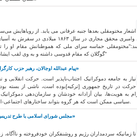
اشعار مختومقلی بعدها جنبه عرفانی می یابد. از رویاهایش می‌سر
یابد. وامبری محقق مجاری در سال ۱۸۶۳ 
د:"مختومقلی حماسه سرای ملی که هموطنانش مقام او را تا ال
گوگلان که مقام قدوسی داشته و به وی لقب ایشان داده اند. مختومقلی ایشان خطاب کرده اند"
پیام عبدالله اوجالان، رهبر حزب کارگران کردستان: «فراخوان صلح و جامعه دموکراتیک»
نیاز به جامعه دموکراتیک اجتناب‌ناپذیر است. حرکت انقلابی و ت
حرکت در تاریخ جمهوری [ترکیه]بوده است، ناشی از بسته بود
ام به هویت‌ها، بیان آزادانه خودشان و سازمان‌دهی دموکراتیک 
سیاسی ممکن است که هر گروه بتواند ساختارهای اجتماعی-اقتصادی و سیاسی مورد نظر خود را ایجاد کند.
«مجلس شورای اسلامی با طرح تدریس زبان‌های محلی در مدارس ایران مخالفت کرد»
تا زمانیکه سردمداران رژیم و روشنفکران خودفروخته و ناآگاه، زب