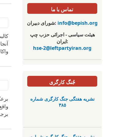
تماس با ما
info@bepish.org
شورای دبیران:
هیئت سیاسی - اجرائی حزب چپ
ایران:
hse-2@leftpartyiran.org
واکا
جُنگ کارگری
نشریە هفتگی جنگ کارگری شمارە
برعک
٣٨٥
واقع
برجس
نشریە هفتگی جنگ کارگری شمارە