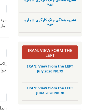
٣٨٤
مردم
نشریە هفتگی جنگ کارگری شمارە
٣٨٣
نمای
IRAN: VIEW FORM THE
LEFT
پاکس
IRAN: View from the LEFT
خواس
July 2026 N0.79
IRAN: View from the LEFT
June 2026 N0.78
زندا