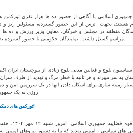
جمهوری اسلامی با آگاهی از حضور ده ها هزار نفری تورکمن ها 
 هستند، بجهت ترس از این حضور گسترده، مسئولین ریز و درش
ندگان منطقه در مجلس و خبرگان، معاون وزیر ورزش و ده ها تن
مراسم گسیل داشت. نمایندگان حکومتی با حضور گسترده نقش پررنگی در کنترل و هدایت مراسم داشتند.
سیاسیون بلوچ و فعالین مدنی بلوچ زیادی از بلوچستان ایران اکنو
تان به سر میبرند و هر ثانیه با خطر مرگ و تهدید از طرف سران 
تار زمینه سازی برای اسکان دادن انها در یک سرزمین امن و دمکر
روزی به یک جمهوری
تورکمن های دمکرات ایران : قتل های حکومتی را محکوم می کنیم!
قوه قضاییه 
نی های سیاسی - امنیتی بودند که بنا به دستور نیروهای امنیتی 