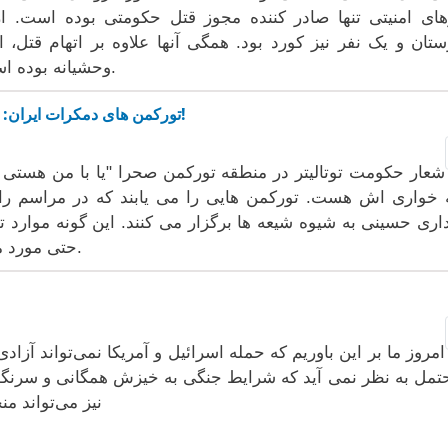
های امنیتی تنها صادر کننده مجوز قتل حکومتی بوده است. 
تان و یک نفر نیز کورد بود. همگی آنها علاوه بر اتهام قتل،
وحشیانه بوده است، به ارتباط با اسرائیل نیز محکوم شده اند.
تورکمن های دمکرات ایران: حکومت ولی فقیه مانع همبستگی اجتماعی است!
شعار حکومت توتالیتر در منطقه تورکمن صحرا "یا با من هستی 
 خواری اش هست. تورکمن هایی را می یابند که در مراسم راه
اری حسینی به شیوه شیعه ها برگزار می کنند. این گونه موارد 
حتی مورد مخالفت بخشی ازروحانیون تورکمن نیز هست.
تورکمن ها
امروز ما بر این باوریم که حمله اسرائیل و آمریکا نمی‌تواند آزاد
تمل به نظر نمی آید که شرایط جنگی به خیزش همگانی و سرنگون
نیز می‌تواند م