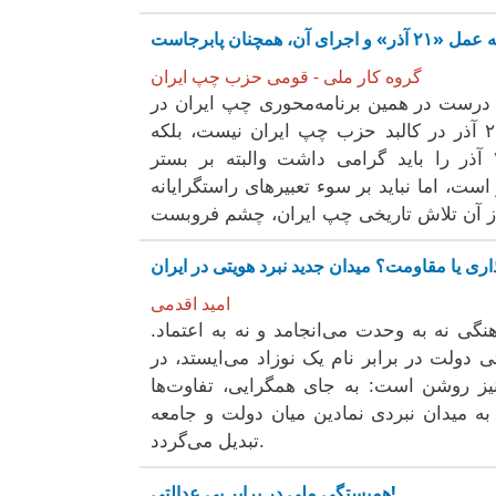
گروه کار ملی - قومی حزب چپ ایران
 ملی و قومی حزب ما هشتادمین سالگرد ۲۱ آذر را درست در همین برنامه‌محوری چپ ایران در
کالبد فرقه دمکرات آذربایجان ارج نهاده است. شگفتی، در حلول ۲۱ آذر در کالبد حزب چپ ایران نیست، بلکه
آنجاست که شگردهای چپ ستیزانه‌ی راستگرایان را درنیابیم. ۲۱ آذر را باید گرامی داشت والبته بر بستر
است، اما نباید بر سوء تعبیرهای راستگرایانه‌
ذاری یا مقاومت؟ میدان جدید نبرد هویتی در ایران
امید اقدمی
گی نه به وحدت می‌انجامد و نه به اعتماد.
ولت در برابر نام یک نوزاد می‌ایستد، در
نیز روشن است: به جای همگرایی، تفاوت‌ها
 به میدان نبردی نمادین میان دولت و جامعه
تبدیل می‌گردد.
همبستگی ملی در برابر بی عدالتی!