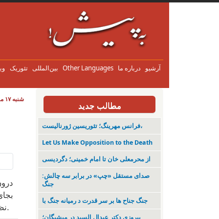
آرشیو
درباره ما
Other Languages
بین‌المللی
تئوریک
وی
شنبه ۱۷ مرداد ۱۴۰۵
مطالب جدید
فرانس مهرینگ؛ تئوریسین ژورنالیست،
Let Us Make Opposition to the Death
از محرمعلی خان تا امام خمینی؛ دگردیسی
صدای مستقل «چپ» در برابر سه چالش:
درون
جنگ
بجای
جنگ جناح ها بر سر قدرت د رمیانە جنگ با
نظریِ هر اندازه ضرور در ارتقای شناخت بغرنجی‌های معضل مزبور، لزوماً بتوان به توافقات کاربُردی دست یافت.
پیروزی دکتر عبدال السید در میشیگان؛