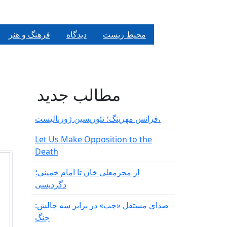
محیط زیست
دیدگاه
فرهنگ و هنر
مطالب جدید
فرانس مهرینگ؛ تئوریسین ژورنالیست،
Let Us Make Opposition to the
Death
از محرمعلی خان تا امام خمینی؛
دگردیسی
صدای مستقل «چپ» در برابر سه چالش:
جنگ