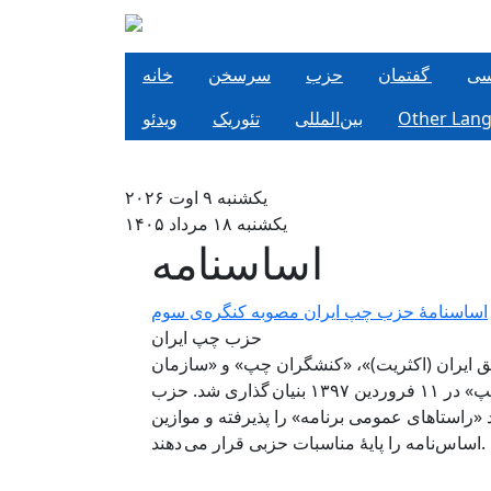
Pasar al contenido principal
سی
گفتمان
حزب
سرسخن
خانه
Other Lan
بین‌المللی
تئوریک
ویدئو
یکشنبه ۹ اوت ۲۰۲۶
یکشنبه ۱۸ مرداد ۱۴۰۵
اساسنامه
اساسنامهٔ حزب چپ ایران مصوبه کنگره‌ی سوم
حزب چپ ایران
 ایران (اکثریت)»، «کنشگران چپ» و «سازمان
اتحاد فدائیان خلق ایران ـ طرفداران وحدت چپ» در ۱۱ فروردين ۱۳۹۷ بنیان گذاری شد. حزب
«راستاهای عمومی برنامه» را پذیرفته و موازین
اساس‌نامه را پایهٔ مناسبات حزبی قرار می دهند.