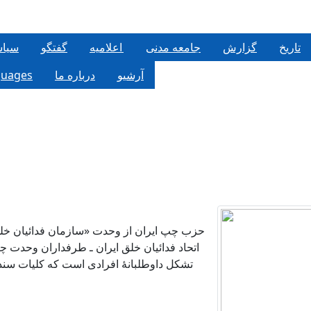
تاریخ
گزارش
جامعه مدنی
اعلاميه
گفتگو
سيا
آرشیو
درباره ما
guages
حزب چپ ایران از وحدت «سازمان فدائیان خلق
تشکل داوطلبانهٔ افرادی است که کلیات سند 