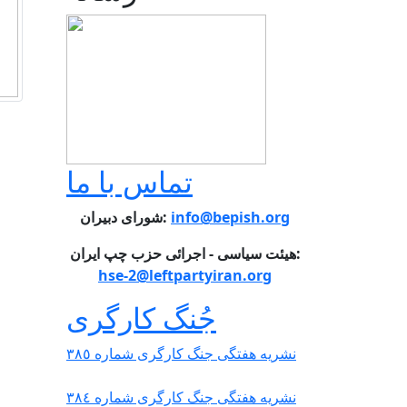
تماس با ما
info@bepish.org
شورای دبیران:
هیئت سیاسی - اجرائی حزب چپ ایران:
hse-2@leftpartyiran.org
جُنگ کارگری
نشریە هفتگی جنگ کارگری شمارە ٣٨٥
نشریە هفتگی جنگ کارگری شمارە ٣٨٤