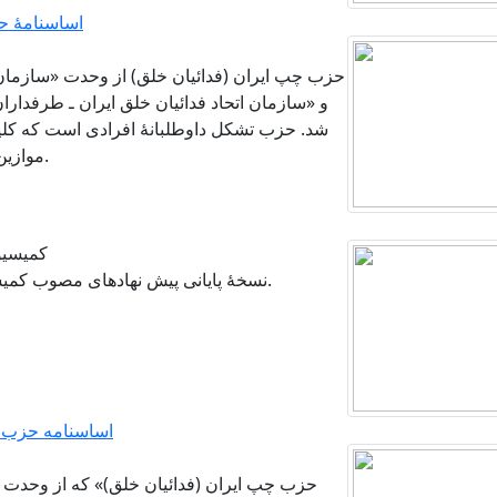
اساسنامهٔ ح
حزب چپ ایران (فدائیان خلق) از وحدت «سازمان 
شد. حزب تشکل داوطلبانهٔ افرادی است که کلیا
موازین اساس‌نامه را پایهٔ مناسبات حزبی قرار می دهند.
کمیسیو
نسخهٔ پایانی پیش نهادهای مصوب کمیسیون برای تصمیم گیری در نخستین کنگرهٔ حزب.
اساسنامه حزب چپ