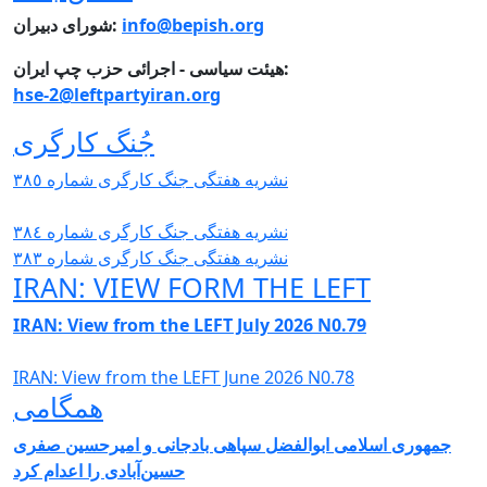
info@bepish.org
شورای دبیران:
هیئت سیاسی - اجرائی حزب چپ ایران:
hse-2@leftpartyiran.org
جُنگ کارگری
نشریە هفتگی جنگ کارگری شمارە ٣٨٥
نشریە هفتگی جنگ کارگری شمارە ٣٨٤
نشریە هفتگی جنگ کارگری شمارە ٣٨٣
IRAN: VIEW FORM THE LEFT
IRAN: View from the LEFT July 2026 N0.79
IRAN: View from the LEFT June 2026 N0.78
همگامی
جمهوری اسلامی ابوالفضل سپاهی بادجانی و امیرحسین صفری
حسین‌آبادی را اعدام کرد