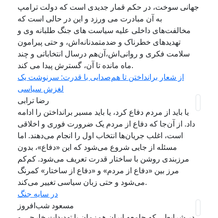
جهانی سوخت، در حکم قمار جدیدی است که دولت ترامپ
به آن مبادرت می ورزد و این در حالی است که
مخالفت‌های داخلی علیه سیاست های جنگ طلبانه وی و
تهدیدهای خطرناک و ضدمتمدنانه‌اش، و حتی پیرامون
سلامت فکری‌ و روانی‌اش،آن‌هم درسال انتخاباتی و چند
ماه مانده تا آن، گسترش پیدا می کند.
از شعار برانداختن تا هم‌صدایی با قدرت: سرنوشت یک
لغزش سیاسی
رضا ترابی
یا باید از مردم دفاع کرد، یا باید مسیر برانداختن را ادامه
داد. از آن‌جا که دفاع از مردم یک ضرورت فوری و اخلاقی
است، اغلب جریان‌ها انتخاب اول را انجام می‌دهند. اما
مسئله از جایی شروع می‌شود که این «دفاع»، بدون
مرزبندی روشن با ساختار قدرت تعریف می‌شود. کم‌کم
مرز بین «دفاع از مردم» و «دفاع از ساختار» کمرنگ
می‌شود و حتی زبان سیاسی تغییر می‌کند.
در سایه جنگ
مسعود شب‌افروز
در شرایطی که جامعه ایران هم‌زمان با تهدیدات خارجی و