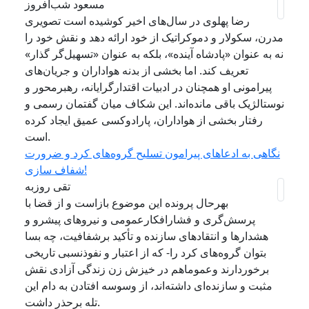
مسعود شب‌افروز
رضا پهلوی در سال‌های اخیر کوشیده است تصویری
مدرن، سکولار و دموکراتیک از خود ارائه دهد و نقش خود را
نه به عنوان «پادشاه آینده»، بلکه به عنوان «تسهیل‌گر گذار»
تعریف کند. اما بخشی از بدنه هواداران و جریان‌های
پیرامونی او همچنان در ادبیات اقتدارگرایانه، رهبرمحور و
نوستالژیک باقی مانده‌اند. این شکاف میان گفتمان رسمی و
رفتار بخشی از هواداران، پارادوکسی عمیق ایجاد کرده
است.
نگاهی به ‌ادعاهای پیرامون تسلیح گروه‌های کرد و ضرورت
شفاف سازی!
تقی روزبه
بهرحال پرونده این موضوع بازاست و از قضا با
پرسش‌گری و فشارافکارعمومی و نیروهای پیشرو و
هشدارها و انتقادهای سازنده و تأکید برشفافیت، چه بسا
بتوان گروه‌های کرد را- که از اعتبار و نفوذنسبی تاریخی
برخوردارند وعموماهم در خیزش زن زندگی آزادی نقش
مثبت و سازنده‌‌ای داشته‌اند، از وسوسه افتادن به دام این
تله برحذر داشت.