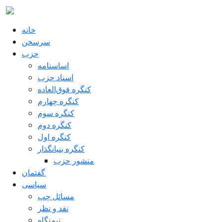
Pasar al contenido principal
خانه
سرسخن
حزب
اساسنامه
اسناد حزب
کنگره فوق‌العاده
کنگره چهارم
کنگره سوم
کنگره دوم
کنگره اول
کنگره بنیانگذار
منشور حزب
گفتمان
سياسی
مسائل چپ
نقد و نظر
نیم‌نگاه