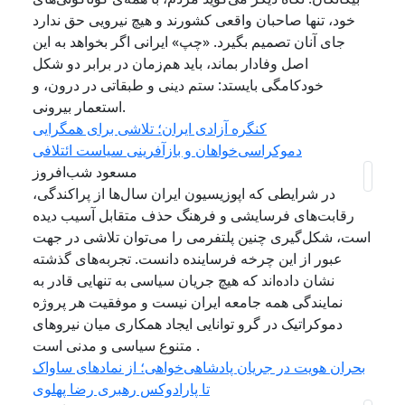
خود، تنها صاحبان واقعی کشورند و هیچ نیرویی حق ندارد
جای آنان تصمیم بگیرد. «چپ» ایرانی اگر بخواهد به این
اصل وفادار بماند، باید هم‌زمان در برابر دو شکل
خودکامگی بایستد: ستم دینی و طبقاتی در درون، و
استعمار بیرونی.
کنگره آزادی ایران؛ تلاشی برای همگرایی
دموکراسی‌خواهان و بازآفرینی سیاست ائتلافی
مسعود شب‌افروز
در شرایطی که اپوزیسیون ایران سال‌ها از پراکندگی،
رقابت‌های فرسایشی و فرهنگ حذف متقابل آسیب دیده
است، شکل‌گیری چنین پلتفرمی را می‌توان تلاشی در جهت
عبور از این چرخه فرساینده دانست. تجربه‌های گذشته
نشان داده‌اند که هیچ جریان سیاسی به تنهایی قادر به
نمایندگی همه جامعه ایران نیست و موفقیت هر پروژه
دموکراتیک در گرو توانایی ایجاد همکاری میان نیروهای
متنوع سیاسی و مدنی است .
بحران هویت در جریان پادشاهی‌خواهی؛ از نمادهای ساواک
تا پارادوکس رهبری رضا پهلوی