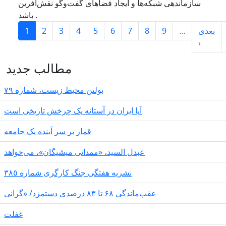
سازماندهی شبکه‌ها و ایجاد فضاهای گفت‌وگو نقش‌آفرین
باشد .
Paginación
بعدی
…
9
8
7
6
5
4
3
2
1
Siguie
›
مطالب جدید
بولتن محیط زیست، شماره ۷۹
آیا ایران در آستانه یک چرخش تاریخی است
قمار بر سر آینده یک جامعه
عبدل السید، «ممدانی میشیگان»، می‌خواهد
نشریە هفتگی جنگ کارگری شمارە ٣٨٥
عقب‌ماندگی ۶۸ تا ۸۳ درصدی دستمزد/ «گرانی
غفلت