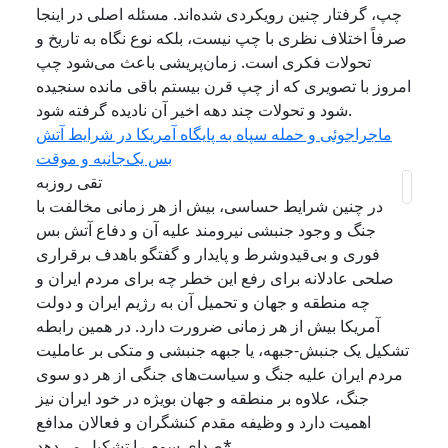
چپ، گرفتار چنین رویکردی شده‌اند. مسئله اصلی در اینجا
صرفاً اختلاف نظری با چپ نیست، بلکه نوع نگاه به تاریخ و
تحولات فکری است. زمان‌پریشی باعث می‌شود چپ
امروز با تصویری که از چپ قرن بیستم باقی مانده سنجیده
شود و تحولات چند دهه اخیر آن نادیده گرفته شود.
ماجراجوئی و حمله سپاه به پایگاه آمریکا در شرایط آتش
بس یک‌جانبه و موقت
تقی روزبه
در چنین شرایط حساسی، بیش از هر زمانی مخالفت با
جنگ و وجود جنبشی نیرومند علیه آن و دفاع آتش بس
فوری و بی‌قیدوشرط و پایدار و گفتگو باهدف برقراری
صلحی عادلانه برای رفع این خطر چه برای مردم ایران و
چه منطقه و جهان و تحمیل آن به رژیم ایران و دولت
آمریکا بیش از هر زمانی ضرورت دارد. در همین رابطه
تشکیل یک جنبش-جبهه، یا جبهه جنبشی و متکی بر عاملیت
مردم ایران علیه جنگ و سیاست‌‌های جنگی از هر دو سوی
جنگ، علاوه بر منطقه و جهان بویژه در خود ایران نیز
اهمیت دارد و وظیفه مقدم کنشگران و فعالان مدافع
صدای سوم را تشکیل‌ می‌دهد*.