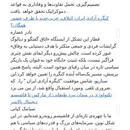
تصمیم‌گیری، تحمل تفاوت‌ها و وفاداری به قواعد
دموکراتیک تحقق خواهد یافت .
کنگره آزادی ایران: ائتلاف، حزبی‌جدید یا ظرف حضور
همگان؟
نادر عصاره
قطار این تشکل از ایستگاه «اتاق گفتگو و دیالوگ
گرایشات فردی و جمعی متکثر با هدف دستیابی به وفاق»
عبور کرده است. چالش پیش‌رو دیگر ایفای نقش چتری
فراگیر نیست، بلکه تثبیتِ جایگاه خود به‌عنوان یک بازیگر
سیاسی تازه در میان رقبای موجود است. البته، پاسخ همین
پرسش، مسیر یک‌ساله آینده کنگره را تعیین خواهد کرد.این
سناریو، شانس موفقیت “کنگره آزادی ایران ” را، که
ضروری تلقی و‌مورد استقبال واقع شد، از بین می برد.
تکنولوژی در میدان نبرد طبقاتی: از مارکس تا فاشیسم
دیجیتال پالانتیر
سیامک کیانی
ما با چهره‌ی تازه‌ای از فاشیسم روبه‌رو شده‌ایم. در این
شکل نوین، سرمایه‌های بزرگ و قدرت‌های سیاسی با هم
متحد می‌شوند و برای پاسبانی از این پیوند و ایستادگی در