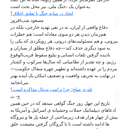
به‌عنوان یک ،جنگ ملی، نیز محل بحث است.
اتحاد در سایه جنگ یا تعلیق اخلاق؟
مسعود شب‌افروز
دفاع واقعی از ایران، نه در نفی تهدید خارجی، بلکه در
هم‌زمان دیدن هر دو سوی معادله است: هم خطرات
بیرونی، و هم مسئولیت‌های درونی. هر رویکردی که یکی را
به سود دیگری حذف کند—چه دفاع مطلق از بمباران و
نادیده گرفتن تلفات انسانی و تبلیغ سقوط قریب‌الوقوع
رژیم، و چه تقدیر از نظامیانی که سال‌ها سرکوب و کشتار
مردم را بر عهده داشته‌اند و تطهیر چهره سفاک حکومت—
در نهایت به تحریف واقعیت و تضعیف امکان یک آینده بهتر
می‌انجامد.
تله ی صلح؛ چرا ترامپ بدنبال مذاکره است؟
ح- ت
تاریخ این چهل روز جنگ گواهی میدهد که در حین همین
ادعاهای دیپلماتیک حملات وحشیانه ی اسرائیل و آمریکا به
بیش از چهار هزار هدف زیرساختی از جمله پل ها و نیروگاه
ها ادامه داشته است تا با گروگان گرفتن معیشت خلق