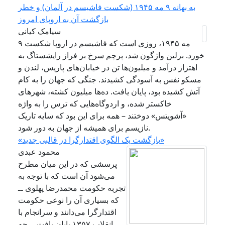
به بهانه ۹ مه ۱۹۴۵ (شکست فاشیسم در آلمان) و خطر
بازگشت آن به اروپای امروز
سیامک کیانی
۹ مه ۱۹۴۵، روزی است که فاشیسم در اروپا شکست
خورد. برلین واژگون شد، پرچم سرخ بر فراز رایشستاگ به
اهتزاز درآمد و میلیون‌ها تن در خیابان‌های پاریس، لندن و
مسکو نفس به آسودگی کشیدند. جنگی که جهان را به کام
آتش کشیده بود، پایان یافت. ده‌ها میلیون کشته، شهرهای
خاکستر شده، و اردوگاه‌هایی که ترس را به واژه
«آشویتس» دوختند – همه برای این بود که سایه تاریک
نازیسم برای همیشه از جهان به دور شود.
«بازگشت یک الگوی اقتدارگرا در قالبی جدید»
محمود عبدی
پرسشی که در این میان مطرح
می‌شود آن است که با توجه به
تجربه حکومت محمدرضا پهلوی ــ
که بسیاری آن را نوعی حکومت
اقتدارگرا می‌دانند و سرانجام با
انقلاب ۱۳۵۷ پایان یافت ــ چه