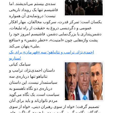
سده‌ی بیستم می‌اندیشند. اما
فاشیسم تنها یک رویداد تاریخی
نیست؛ درونمایه‌ی آن همواره
یکسان است: تمرکز قدرت، سرکوب مخالفان، مهار افکار
عمومی و دگردیسی دروغ به حقیقت از راه تبلیغات،
دشمن‌پنداری یا بزرگ‌نمایی دشمن. فاشیسم امروز خود را
پشت واژه‌هایی چون «امنیت»، «خطر دشمن» و «منافع
ملی» پنهان می‌کند.
احمدی‌نژاد، ترامپ و نتانیاهو؛ سه «قهرمان» برای یک
سناریو!
سیامک کیانی
داستان احمدی‌نژاد، ترامپ و
نتانیاهو تنها درباره‌ی سه
سیاستمدار نیست. این داستان
درباره‌ی دو نگاه ناهمسو به
سیاست است. یک نگاه می‌گوید
مردم ناتوان‌اند و باید برای آنان
تصمیم گرفت؛ خواه از سوی رهبران دینی، خواه از سوی
بیگانگان. نگاه دیگر می‌گوید مردم، با همه‌ی گوناگونی‌های