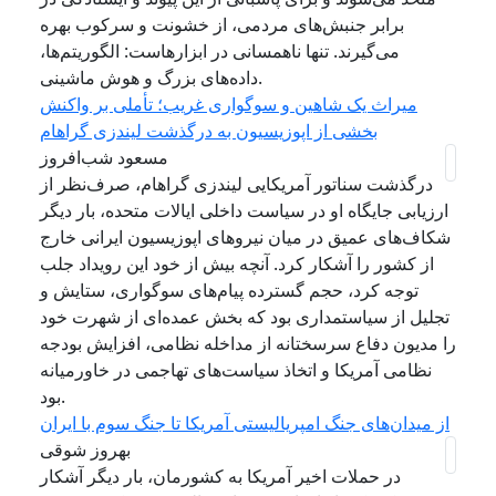
برابر جنبش‌های مردمی، از خشونت و سرکوب بهره
می‌گیرند. تنها ناهمسانی در ابزارهاست: الگوریتم‌ها،
داده‌های بزرگ و هوش ماشینی.
میراث یک شاهین و سوگواری غریب؛ تأملی بر واکنش
بخشی از اپوزیسیون به درگذشت لیندزی گراهام
مسعود شب‌افروز
درگذشت سناتور آمریکایی لیندزی گراهام، صرف‌نظر از
ارزیابی جایگاه او در سیاست داخلی ایالات متحده، بار دیگر
شکاف‌های عمیق در میان نیروهای اپوزیسیون ایرانی خارج
از کشور را آشکار کرد. آنچه بیش از خود این رویداد جلب
توجه کرد، حجم گسترده پیام‌های سوگواری، ستایش و
تجلیل از سیاستمداری بود که بخش عمده‌ای از شهرت خود
را مدیون دفاع سرسختانه از مداخله نظامی، افزایش بودجه
نظامی آمریکا و اتخاذ سیاست‌های تهاجمی در خاورمیانه
بود.
از میدان‌های جنگ امپریالیستی آمریکا تا جنگ سوم با ایران
بهروز شوقی
در حملات اخیر آمریکا به کشورمان، بار دیگر آشکار