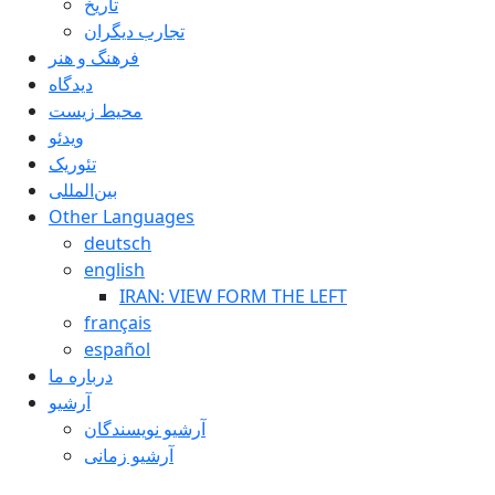
تاريخ
تجارب ديگران
فرهنگ و هنر
دیدگاه
محیط زیست
ویدئو
تئوریک
بین‌المللی
Other Languages
deutsch
english
IRAN: VIEW FORM THE LEFT
français
español
درباره ما
آرشیو
آرشیو نویسندگان
آرشیو زمانی