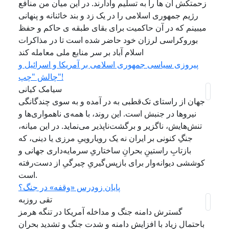
زحمتکش آن ها را به تسلیم وادارند. در این میان من منافع
رژیم جمهوری اسلامی را در یک زد و بند خائنانه و پنهانی
میبینم که در آن حاکمیت برای بقای طبقه ی حاکم و حفظ
بوروکراسی لرزان خود حاضر شده است تا در مذاکرات
اسلام آباد بر سر منابع ملی معامله کند
پیروزی سیاسی جمهوری اسلامی بر آمریکا و اسرائیل و
چالش "چپ"!
سیامک کیانی
جهان از راستای تک‌قطبی به در آمده و به سوی چندگانگی
نیروها در جنبش است. این روند، با همه‌ی ناهمواری‌ها و
تنش‌هایش، ناگزیر و برگشت‌ناپذیر می‌نماید. در این میانه،
جنگِ کنونی بر ایران نه یک رویاروییِ مرزی یا دینی، که
بازتابِ راستینِ بحرانِ ساختاریِ سرمایه‌داری جهانی و
کوششی دیوانه‌وار برای بازپس‌گیریِ چیرگیِ از دست‌رفته
است.
پایان زودرس «وقفه» در جنگ؟
تقی روزبه
گسترش دامنه جنگ و مداخله آمریکا در تنگه هرمز
باحتمال زیاد با افزایش دامنه و شدت جنگ و تشدید بحران