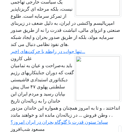
یک سیاست خارجی تهاجمی
نیست، بلکه مرحله ای گریزناپذیر
از تمرکز سرمایه است. طلوع
امپریالیسم واکنشی در ایران، به دلیل ضعف در زیربنای
صنعتی و انزوای مالی، انباشت قدرت را نه از طریق صدور
سرمایه مولد، بلکه از طریق صدور بحران و ایجاد شبکه
های نفوذ نظامی دنبال می کند.
تنها جواب در رابطه با حرکت‌های اخیر...
علی کارون
باید به‌صراحت و عیان به تمامیان
گفت که دوران جنایتکاریهای رژیم
دیکتاتوری استبدادی فاشیستی
سلطنتی پهلوی ۴۷ سال پیش
بپایان رسید و مردم ایران این
خاندان را به زباله‌دان تاریخ
انداختند ، و تا به امروز همچنان و همواره این خاندان مزدور
، وطن فروش ... در زباله‌دان مانده اند و خواهند ماندد .
سپاه؛ ستون قدرت یا گلوگاه بحران در ایران امروز؟
مسعود شب‌افروز