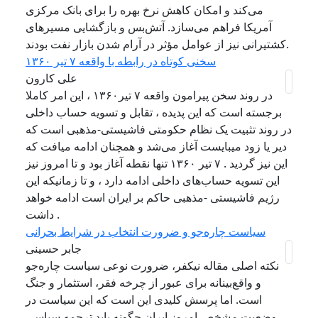
می‌کند و امکان کاهش نرخ بهره را برای بانک مرکزی
آمریکا فراهم می‌سازد. آتش‌بس و بازگشایی مسیرهای
کشتیرانی نیز از عوامل مؤثر در آرام شدن بازار نفت بودند.
سخنی کوتاه در رابطه با واقعه ۷ تیر ۱۳۶۰
علی کارون
در روند سخن پیرامون واقعه ۷ تیر۱۳۶۰ ، این امر کاملا
برجسته است که این پدیده ، تقابل و تسویه حساب داخلی
در روند تثبیت یک نظام حکومتی فاشیستی-مذهبی است که
دیر یا زود میبایست آغاز می‌شد و همچنان ادامه میافت که
این نیز گردید . ۷ تیر ۱۳۶۰ تنها نقطه آغاز بود و تا امروز نیز
این تسویه حساب‌های داخلی ادامه دارد ، و تا زمانیکه این
رژیم فاشیستی -مذهبی حاکم بر ایران است ادامه خواهد
داشت .
سیاست چاره‌جو و ضرورت انتخاب در شرایط بحرانی
جابر حسینی
نکته اصلی مقاله نیکفر، ضرورت نوعی سیاست چاره‌جو
و واقع‌بینانه برای عبور از چرخه فقر، استثمار و جنگ
است. اما پرسش کلیدی این است که این سیاست در
وضعیت مشخص امروز ایران چگونه باید ترجمه سیاسی