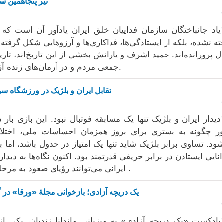
۸ تیر پنجاهمین 
یاد جانباختگان سازمان فداییان خلق ایران یادآور آن است که تا
ه نشده، بلکه از ایستادگی‌ها، فداکاری‌ها و آرزوهایی شکل گرفته
ل پرورانده‌اند. حمید اشرف و یارانش بخشی از این تاریخ‌اند، تا
جمعی مردم و در آرمان‌های زنده آزادی‌خواهانه و عدالت‌طلبانه تداوم یافته است.
تقابل ایران و بلژیک در ورزشگاه س
دیدار ایران و بلژیک تنها یک مسابقه فوتبال نبود. این بازی بار
 چگونه به بستری برای بروز همزمان احساسات ملی، اختلا
ود. تساوی برابر بلژیک شاید تنها یک امتیاز در جدول باشد، اما بر
انایی ایستادن در برابر حریفی قدرتمند بود. اکنون نگاه‌ها به دی
ایرانی می‌توانند رؤیای صعود به مرحله بعدی جام جهانی را به واقعیت نزدیک‌تر کند .
یک دریچه آزادی؛ بازخوانی مجلهٔ «ورقا» در 
پادکست «یک دریچه آزادی» به میزبانی ماندانا زندیان، یکی از