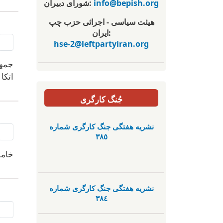
info@bepish.org
شورای دبیران:
هیئت سیاسی - اجرائی حزب چپ
ایران:
hse-2@leftpartyiran.org
جمهو
اتکا
جُنگ کارگری
نشریە هفتگی جنگ کارگری شمارە
٣٨٥
خامو
نشریە هفتگی جنگ کارگری شمارە
٣٨٤