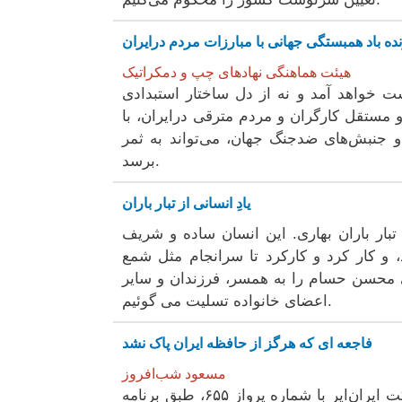
 زنده باد همبستگی جهانی با مبارزات مردم درایران
هیئت هماهنگی نهادهای چپ و دمکراتیک
ت خواهد آمد و نه از دل ساختار استبدادی
 و مستقل کارگران و مردم مترقی درایران، با
 و جنبش‌های ضدجنگ جهان، می‌تواند به ثمر
برسد.
یادِ انسانی از تبار باران
بار باران بهاری. این انسان ساده و شریف
د، و کار کرد و کارکرد تا سرانجام مثل شمع
 محسن حسام را به همسر، فرزندان و سایر
اعضای خانواده تسلیت می گوئیم.
فاجعه ای که هرگز از حافظه ایران پاک نشد
مسعود شب‌افروز
در صبح روز ۱۲ تیر ۱۳۶۷ (۳ ژوئیه ۱۹۸۸)، هواپیمای ایرباس شرکت ایران‌ایر با شماره پرواز ۶۵۵، طبق برنامه