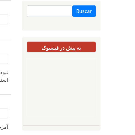
Buscar
به پیش در فیسبوک
نبود
استق
آمری