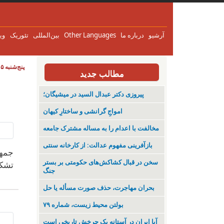
آرشیو
درباره ما
Other Languages
بین‌المللی
تئوریک
وی
پنج‌شنبه ۱۵ مرداد ۱۴۰۵
مطالب جدید
پیروزی دکتر عبدال السید در میشیگان؛
‌امواجِ گرانشی و ساختارِ کیهان
مخالفت با اعدام را به مساله مشترک جامعه
بازآفرینی مفهوم عدالت: از کارخانه سنتی
جمهو
سخن در قبال کشاکش‌های حکومتی بر بستر
تشکل
جنگ
بحران مهاجرت‌، حذف صورت مسأله یا حل
بولتن محیط زیست، شماره ۷۹
آیا ایران در آستانه یک چرخش تاریخی است