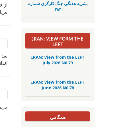
نشریە هفتگی جنگ کارگری شمارە
از ف
٣٨٣
بین‌
IRAN: VIEW FORM THE
LEFT
بعد 
IRAN: View from the LEFT
July 2026 N0.79
اندا
IRAN: View from the LEFT
June 2026 N0.78
می‌د
همگامی