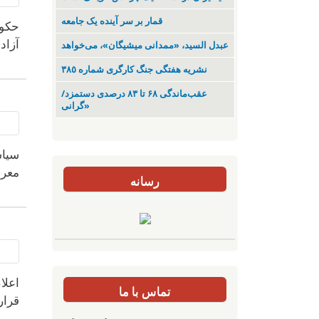
قمار بر سر آینده یک جامعه
حکوم
آزاد
عبدل السید، «ممدانی میشیگان»، می‌خواهد
نشریە هفتگی جنگ کارگری شمارە ٣٨٥
عقب‌ماندگی ۶۸ تا ۸۳ درصدی دستمزد/
«گرانی
سیاس
معرض
رسانه
اعلا
تماس با ما
قرار