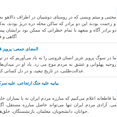
مجتبی و میثم ویسی که در روستای دوشینان در اطراف دالاهو به‌دن
و زحمت بودند این دو برادر که ساکن محله دره دریژ بودند، به
دو برادر آگاه و متعهد با تمام خطراتی که ممکن بود برایشان پی
آگاهی و ف
امضای جمعی: پرویز قلیچ‌خانی، قهرمان ملی و مبارزی که اسطوره شد!
ما در سوگ پرویز عزیز انسان فروتنی را به یاد می‌آوریم که در 
روحیه پهلوانی و عشق به مردم موج می زد. یاد او در میدان‌
عدالت‌طلبی، در تاریخ تبعید، و در دل کسانی که انسانیت را پاس می دارند، زنده خواهد ماند.
بیانیه علیه جنگ ارتجاعی، علیه سر
ما قاطعانه اعلام می‌کنیم که مبارزه مردم ایران نه با بمباران
می. آزادی مردم ایران تنها می‌تواند حاصل مبارزه مستقل، آگاها
جوانان، دانشجویان، معلمان، بازنشستگان، خلق‌های تحت ستم و تمامی فرودستان جامعه باشد.