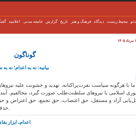
دئو
محیط زیست
دیدگاه
فرهنگ و هنر
تاریخ
گزارش
جامعه مدنی
اعلاميه
گفتگ
گوناگون
بیانیه: نه به اعدام؛ نه ب
ما با هرگونه سیاست نفرت‌پراکنانه، تهدید و خشونت علیه نیروه
ری اسلامی یا نیروهای سلطنت‌طلب صورت گیرد، مخالفیم. آینده ای
‌یابی آزاد و مستقل، حق اعتصاب، حق تجمع، حق اعتراض و حق 
حذف فیزیکی، ارعاب و خشونت سیاسی، بنا شود.
اعدام، ابزار بق