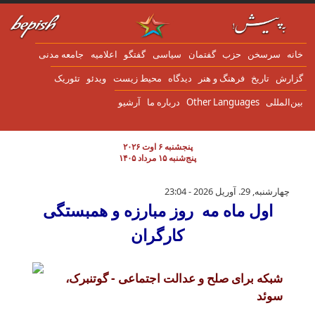
ن به محتوای اصلی
انه
سرسخن
حزب
گفتمان
سياسی
گفتگو
اعلاميه
جامعه مدنی
زارش
تاریخ
فرهنگ و هنر
دیدگاه
محیط زیست
ویدئو
تئوریک
ین‌المللی
Other Languages
درباره ما
آرشیو
پنجشنبه ۶ اوت ۲۰۲۶
پنج‌شنبه ۱۵ مرداد ۱۴۰۵
اول ماه مه روز مبارزه و همبستگی کارگران
چهارشنبه, 29. آوریل 2026 - 23:04
اول ماه مه روز مبارزه و همبستگی
کارگران
شبکه برای صلح و عدالت اجتماعی - گوتنبرک،
سوئد