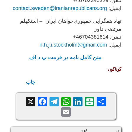
تلفن: ‎+46702345329
ایمیل:
contact.sweden@iranianrepublicans.org
نهاد همگرایی جمهوری‌خواهان ایران – استکهلم
مرتضی داور
تلفن: ‎+46704381614
ایمیل:
n.h.j.i.stockholm@gmail.com
متن کامل نامه در فرمت پ د اف
گوناگون
چاپ
Facebook
Telegram
WhatsApp
X
LinkedIn
Balatarin
Share
Email