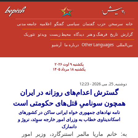
ن به محتوای اصلی
انه
سرسخن
حزب
گفتمان
سياسی
گفتگو
اعلاميه
جامعه مدنی
زارش
تاریخ
فرهنگ و هنر
دیدگاه
محیط زیست
ویدئو
تئوریک
ین‌المللی
Other Languages
درباره ما
آرشیو
یکشنبه ۹ اوت ۲۰۲۶
یکشنبه ۱۸ مرداد ۱۴۰۵
گسترش اعدام‌های روزانه در ایران همچون سون
دوشنبه, 25. می 2026 - 12:23
گسترش اعدام‌های روزانه در ایران
همچون سونامیِ قتل‌های حکومتی است
نامه نهادهای جمهوری خواه ایرانی ساکن در کشورهای
اسکاندیناوی خطاب به وزرای امور خارجه سوِئد، نروژ و
دانمارک
به: خانم ماریا مالمر استنرگارد، وزیر امور