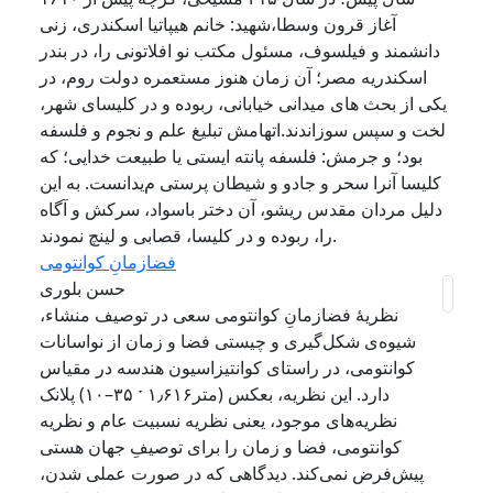
آغاز قرون وسطا،شهید: خانم هیپاتیا اسکندری، زنی
دانشمند و فیلسوف، مسئول مکتب نو افلاتونی را، در بندر
اسکندریه مصر؛ آن زمان هنوز مستعمره دولت روم، در
یکی از بحث های میدانی خیابانی، ربوده و در کلیسای شهر،
لخت و سپس سوزاندند.اتهامش تبلیغ علم و نجوم و فلسفه
بود؛ و جرمش: فلسفه پانته ایستی یا طبیعت خدایی؛ که
کلیسا آنرا سحر و جادو و شیطان پرستی م‌یدانست. به این
دلیل مردان مقدس ریشو، آن دختر باسواد، سرکش و آگاه
را، ربوده و در کلیسا، قصابی و لینچ نمودند.
فضازمانِ کوانتومی
حسن بلوری
نظریهٔ فضازمانِ کوانتومی سعی در توصیف منشاء،
شیوه‌ی شکل‌گیری و چیستی فضا و زمان از نواسانات
کوانتومی، در راستای کوانتیزاسیون هندسه‌ در مقیاس
پلانک (۳۵–۱۰ ˑ ۱٫۶۱۶متر) دارد. این نظریه،‌‌ بعکس
نظریه‌های موجود، یعنی نظریه نسبیت عام و نظریه
کوانتومی، فضا و زمان را برای توصیفِ جهان هستی
پیش‌فرض نمی‌کند. دیدگاهی که‌ در صورت عملی شدن،