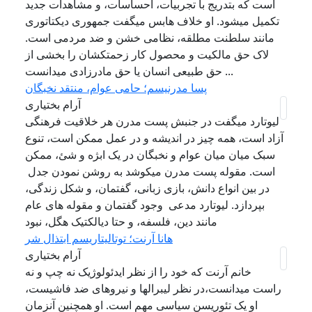
است که بتدریج با تجربیات، احساسات، و مشاهدات جدید
تکمیل میشود. او خلاف هابس میگفت جمهوری دیکتاتوری
مانند سلطنت مطلقه، نظامی خشن و ضد مردمی است.
لاک حق مالکیت و محصول کار زحمتکشان را بخشی از
حق طبیعی انسان یا حق مادرزادی میدانست ...
پسا مدرنیسم؛ حامی عوام، منتقد نخبگان
آرام بختیاری
لیوتارد میگفت در جنبش پست مدرن هر خلاقیت فرهنگی
آزاد است، همه چیز در اندیشه و در عمل ممکن است، تنوع
سبک میان میان عوام و نخبگان در یک ابژه و شئ، ممکن
است. مقوله پست مدرن میکوشد به روشن نمودن جدل
در بین انواع دانش، بازی زبانی، گفتمان، و شکل زندگی،
بپردازد. لیوتارد مدعی وجود گفتمان و مقوله های عام
مانند دین، فلسفه، و حتا دیالکتیک هگل، نبود
هانا آرنت؛ توتالیتاریسم ابتذال شر
آرام بختیاری
خانم آرنت که خود را از نظر ایدئولوژیک نه چپ و نه
راست میدانست،در نظر لیبرالها و نیروهای ضد فاشیست،
او یک تئوریسن سیاسی مهم است. او همچنین آنزمان