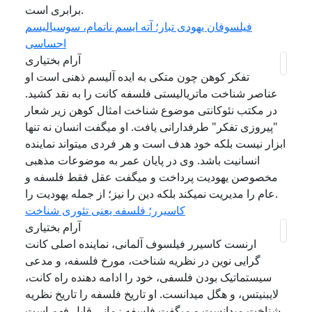
برابری است.
فیلسوفان یهودی تبار؛ آته ایسم ناتمام، سوسیالیسم
احساسی
آرام بختیاری
تفکر کوهن چون متکی به ایده آلیسم ذهنی است او
عناصر شناخت ماتریالیستی فلسفه کانت را به نقد کشید.
در مکتب نئوکانتی موضوع شناخت امثال کوهن زیر شعار
"پیروزی تفکر" طرفدارانی یافت. او میگفت انسان نه تنها
ابزار نیست بلکه خود هدف است و هر فردی میتواند نماینده
انسانیت باشد. وی در پایان عمر به موضوعات مذهبی
مخصوصن یهودیت پرداخت و میگفت عقل فقط فلسفه و
عام را مدیریت نمیکند بلکه دین را نیز؛ از جمله یهودیت را.
کاسیرر؛ فلسفه یعنی تئوری شناخت
آرام بختیاری
ارنست کاسیرر فیلسوف آلمانی، نماینده اصلی کانت
گرایی نوین در نظریه شناخت، مورخ فلسفه، و مدعی
سیستماتیک بودن فلسفی، خود را ادامه دهنده راه کانت،
لایبنیتس، و هگل میدانست. او تاریخ فلسفه را تاریخ نظریه
شناخت میدانست و میگفت فلسفه زمانی قابل فهم است