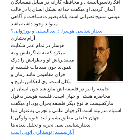
افکارناسیونالیستی و محافظه کارانه در مقابل همسایگان
آلمان گردید. او میگفت خدا نه بشکل انسان یا در قالب
عیسی مسیح نصرانی است بلکه بصورت شناخت و آگاهی
میتواند وجود داشته باشد.
پدیدار شناسی هوسرل؛ ایده‌آلیستی و بورژوایی؟
آرام بختیاری
هوسلر در تمام عمر شکایت
میکرد که نه شاگردانش و نه
منتقدین‌اش او و نظراتش را درک
ننمودند چون مقدمات فلسفه او
فرای مفاهیمی مانند زمان و
مکان است. وی انعکاس تاریخ و
جامعه را نیز در فلسفه اش مانع شد چون انسان در
محاصره هستی و جهان است. فلسفه هوسلر به‌قول
مارکسیست ها نوع دیگر فلسفه بحران بود. او میگفت
اشتباه مدرنیته است اگرجهان علمی و تجربی به‌عنوان تنها
جهان حقیقی مطلق بشمار آیند. فنومنولوگی یا
پدیدارشناسی یعنی تجزیه و تحلیل پدیده ها.
آنارشیسم؛ نوستالژی اتوپی است