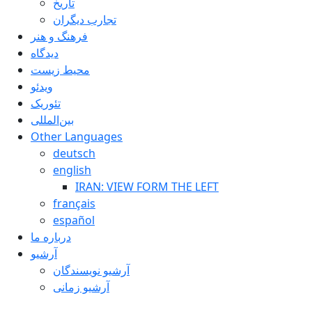
تاريخ
تجارب ديگران
فرهنگ و هنر
دیدگاه
محیط زیست
ویدئو
تئوریک
بین‌المللی
Other Languages
deutsch
english
IRAN: VIEW FORM THE LEFT
français
español
درباره ما
آرشیو
آرشیو نویسندگان
آرشیو زمانی