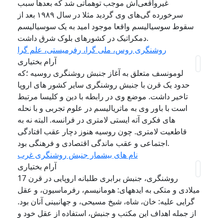
غیرواقعی‌اش موجب توهماتی شد که بعدها سبب
سرخورده گی‌های وی گردید مثلا در سال ۱۹۸۹ بعد از
سقوط سوسیالیسم واقعا موجود امید به یک سوسیالیسم
دمکراتیک در کشورهای بلوک شرق داشت.
روشنگری روس، ملی گرا، رفرمیستی، علم گرا
آرام بختیاری
لومونسف متعلق به آغاز جنبش روشنگری روسیه ؛که
حدود یک قرن با جنبش روشنگری سایر کشور های اروپا
تاخیر داشت. موضع وی در رابطه با دین و کلیسا مرتبط
است با باور وی به ماتریالیسم در علوم تجربی و با نحله
های فکری آته ایستی لامتری در فرانسه. البته نه به
قاطعیت لامتری. چون روسیه هنوز دچار عقب افتادگی
اجتماعی و عقب ماندگی اقتصادی و فرهنگی بود.
نام های بیشمار جنبش روشنگری غرب
آرام بختیاری
روشنگری، جنبش برابری طلبانه اروپایی در قرن 17
میلادی و متکی به ایدههای: هومانیسم، رفرماسیون، و عقل
گرایی علیه: خان، شاه، شیخ مسیحی، و جهانبینی آنان بود.
از جمله اهداف این مکتب و جنبش، استفاده از عقل خود و