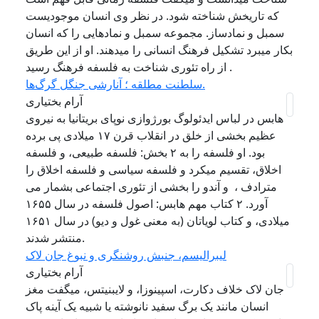
که تاریخش شناخته شود. در نظر وی انسان موجودیست
سمبل و نمادساز. مجموعه سمبل و نمادهایی را که انسان
بکار میبرد تشکیل فرهنگ انسانی را میدهند. او از این طریق
از راه تئوری شناخت به فلسفه فرهنگ رسید .
سلطنت مطلقه ؛ آنارشی جنگل گرگ‌ها.
آرام بختیاری
هابس در لباس ایدئولوگ بورژوازی نوپای بریتانیا به نیروی
عظیم بخشی از خلق در انقلاب قرن ۱۷ میلادی پی برده
بود. او فلسفه را به ۲ بخش: فلسفه طبیعی، و فلسفه
اخلاق، تقسیم میکرد و فلسفه سیاسی و فلسفه اخلاق را
مترادف ، و آندو را بخشی از تئوری اجتماعی بشمار می
آورد. ۲ کتاب مهم هابس: اصول فلسفه در سال ۱۶۵۵
میلادی، و کتاب لویاتان (به معنی غول و دیو) در سال ۱۶۵۱
منتشر شدند.
لیبرالیسم، جنبش روشنگری و نبوغ جان لاک
آرام بختیاری
جان لاک خلاف دکارت، اسپینوزا، و لایبنیتس، میگفت مغز
انسان مانند یک برگ سفید نانوشته یا شبیه یک آینه پاک