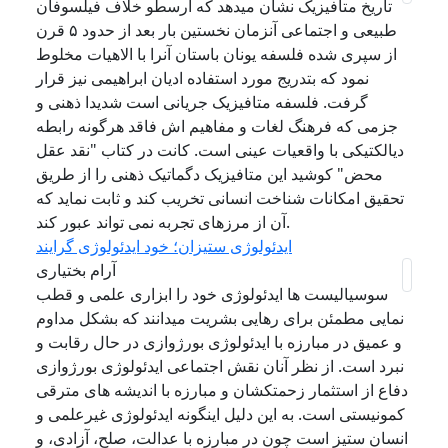
تاریخ متافیزیک نشان میدهد که ارسطو خلاف فیلسوفان
طبیعی و اجتماعی آنزمان نخستین بار بعد از حدود ۵ قرن
از سپری شده فلسفه یونان باستان آنرا با الاهیات مخلوط
نمود که بتدریج مورد استفاده ادیان ابراهیمی نیز قرار
گرفت. فلسفه متافیزیک جریانی است شدیدا ذهنی و
جزمی که فرهنگ لغات و مفاهیم اش فاقد هرگونه رابطه
دیالکتیکی با واقعیات عینی است. کانت در کتاب "نقد عقل
محض" کوشید این متافیزیک دگماتیک ذهنی را از طریق
تحقیق امکانات شناخت انسانی تخریب کند و ثابت نماید که
آن از مرزهای تجربه نمی تواند عبور کند.
ایدئولوژی ستیزان؛ خود ایدئولوژی گرایند
آرام بختیاری
سوسیالیست ها ایدئولوژی خود را ابزاری علمی و قطب
نمایی مطمئن برای رهایی بشریت میدانند که بشکل مداوم
و عمیق در مبارزه با ایدئولوژی بورژوازی در حال رقابت و
نبرد است. از نظر آنان نقش اجتماعی ایدئولوژی بورژوازی
دفاع از استثمار زحمتکشان و مبارزه با اندیشه های مترقی
کمونیستی است. به این دلیل اینگونه ایدئولوژی غیرعلمی و
انسان ستیز است چون در مبارزه با عدالت، صلح، آزادی، و