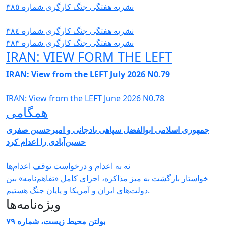
نشریە هفتگی جنگ کارگری شمارە ٣٨٥
نشریە هفتگی جنگ کارگری شمارە ٣٨٤
نشریە هفتگی جنگ کارگری شمارە ٣٨٣
IRAN: VIEW FORM THE LEFT
IRAN: View from the LEFT July 2026 N0.79
IRAN: View from the LEFT June 2026 N0.78
همگامی
جمهوری اسلامی ابوالفضل سپاهی بادجانی و امیرحسین صفری
حسین‌آبادی را اعدام کرد
نه به اعدام و درخواست توقف اعدام‌ها
خواستار بازگشت به میز مذاکره، اجرای کامل «تفاهم‌نامه» بین
دولت‌های ایران و آمریکا و پایان جنگ هستیم.
ویژه‌نامه‌ها
بولتن محیط زیست، شماره ۷۹