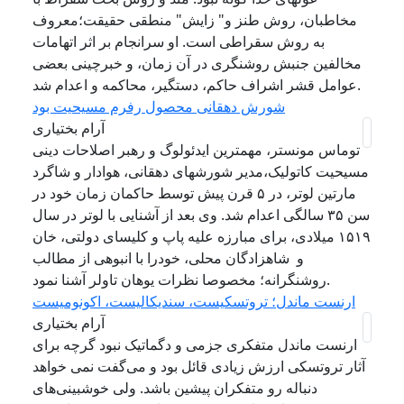
مخاطبان، روش طنز و" زایش" منطقی حقیقت؛معروف
به روش سقراطی است. او سرانجام بر اثر اتهامات
مخالفین جنبش روشنگری در آن زمان، و خبرچینی بعضی
عوامل قشر اشراف حاکم، دستگیر، محاکمه و اعدام شد.
شورش دهقانی محصول رفرم مسیحیت بود
آرام بختیاری
توماس مونستر، مهمترین ایدئولوگ و رهبر اصلاحات دینی
مسیحیت کاتولیک،مدیر شورشهای دهقانی، هوادار و شاگرد
مارتین لوتر، در ۵ قرن پیش توسط حاکمان زمان خود در
سن ۳۵ سالگی اعدام شد. وی بعد از آشنایی با لوتر در سال
۱۵۱۹ میلادی، برای مبارزه علیه پاپ و کلیسای دولتی، خان
و شاهزادگان محلی، خودرا با انبوهی از مطالب
روشنگرانه؛ مخصوصا نظرات یوهان تاولر آشنا نمود.
ارنست ماندل؛ تروتسکیست، سندیکالیست، اکونومیست
آرام بختیاری
ارنست ماندل متفکری جزمی و دگماتیک نبود گرچه برای
آثار تروتسکی ارزش زیادی قائل بود و می‌گفت نمی خواهد
دنباله رو متفکران پیشین باشد. ولی خوشبینی‌های