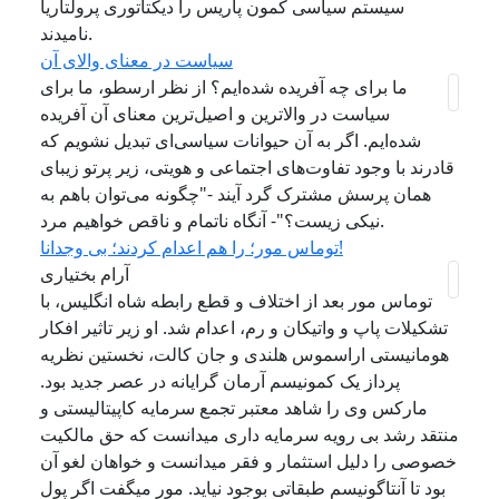
سیستم سیاسی کمون پاریس را دیکتاتوری پرولتاریا
نامیدند.
سیاست در معنای والای آن
ما برای چه آفریده شده‌ایم؟ از نظر ارسطو، ما برای
سیاست در والاترین و اصیل‌ترین معنای آن آفریده
شده‌ایم. اگر به آن حیوانات سیاسی‌ای تبدیل نشویم که
قادرند با وجود تفاوت‌های اجتماعی و هویتی، زیر پرتو زیبای
همان پرسش مشترک گرد آیند -"چگونه می‌توان باهم به
نیکی زیست؟"- آنگاه ناتمام و ناقص خواهیم مرد.
توماس مور؛ را هم اعدام کردند؛ بی وجدانا!
آرام بختیاری
توماس مور بعد از اختلاف و قطع رابطه شاه انگلیس، با
تشکیلات پاپ و واتیکان و رم، اعدام شد. او زیر تاثیر افکار
هومانیستی اراسموس هلندی و جان کالت، نخستین نظریه
پرداز یک کمونیسم آرمان گرایانه در عصر جدید بود.
مارکس وی را شاهد معتبر تجمع سرمایه کاپیتالیستی و
منتقد رشد بی رویه سرمایه داری میدانست که حق مالکیت
خصوصی را دلیل استثمار و فقر میدانست و خواهان لغو آن
بود تا آنتاگونیسم طبقاتی بوجود نیاید. مور میگفت اگر پول