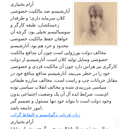
آرام بختیاری
آنارشیسم ضد مالکیت خصوصی
کلان سرمایه داری؛ و طرفدار
زحمتکشان، طبقه کارگر و
سوسیالیسم تخیلی بود، گرچه آن
خواهان حفظ مالکیت خصوصی
محدود و خرد هم بود. آنارشیسم
مخالف دولت بورژوایی است چون آن مدافع مالکیت
خصوصی وسایل تولید کلان است. آنارشیسم از دولت
کارگری نیز هراس دارد چون آن مالکیت فردی و خصوصی
خود را در خطر می‌بیند. آنارشیسم مدافع منافع خود در
مقابل جریانات چپ و راست است، مخالف مبارزه طبقاتی
سیاسی مرزبندی شده و مخالف انقلاب سیاسی توده
ای‌ست. شرایط ایده آل آن یک وضعیت اجتماعی بدون
وجود دولت است تا بتواند خود تنها مسئول و تصمیم گیر
امور جامعه باشد.
زنان قربانی دگماتیسم و التقاط گرایی
آرام بختیاری
۱۶۱۰ سال پیش؛ در سال ۴۱۵ مسیحی، گرچه پیش از