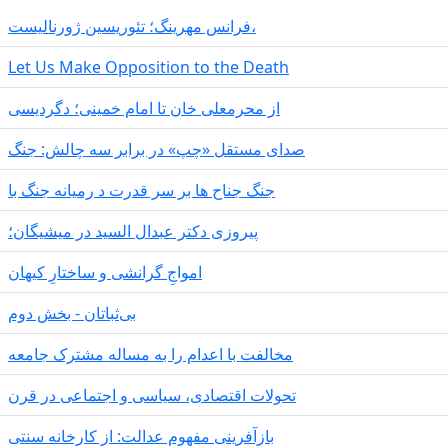
فرانس مهرینگ؛ تئوریسین ژورنالیست،
Let Us Make Opposition to the Death
از محرمعلی خان تا امام خمینی؛ دگردیسی
صدای مستقل «چپ» در برابر سه چالش: جنگ
جنگ جناح ها بر سر قدرت د رمیانە جنگ با
پیروزی دکتر عبدال السید در میشیگان؛
‌امواجِ گرانشی و ساختارِ کیهان
بی‌ثباتان - بخش دوم
مخالفت با اعدام را به مساله مشترک جامعه
تحولات اقتصادی، سیاسی و اجتماعی در قرن
بازآفرینی مفهوم عدالت: از کارخانه سنتی