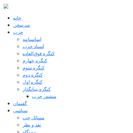
Pasar al contenido principal
خانه
سرسخن
حزب
اساسنامه
اسناد حزب
کنگره فوق‌العاده
کنگره چهارم
کنگره سوم
کنگره دوم
کنگره اول
کنگره بنیانگذار
منشور حزب
گفتمان
سياسی
مسائل چپ
نقد و نظر
نیم‌نگاه