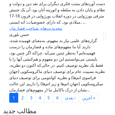
دست آوردهای مثبت فکری دیگران برای نقد دین و دولت و
نظام و پایان دادن به سلطه و اتوریته آنان بود. آن یک جنبش
مترقی بورژوایی در دوره انقلاب بورژوایی در قرون 18-17
میلادی بود، که دارای خصوصیات: آته ایستی، ...
محدودیت‌های شناختِ فضازمان
حسن بلوری
گزاره‌های علمی نیاز به مفهوم‌، به‌معنای فهمیده شده،
دارند. آیا ما مفهوم‌های ماده و فضازمان را درست
فهمیده‌‌ایم؟ به‌نظر چنین نمی‌آید. چراکه اگر چنین بود،
بایستی می‌توانستیم این دو مفهوم و هم‌کنشی آنها را با
فقط یک نظریه توصیف کنیم. در حالی‌که اکنون دو نظریه،
نظریه نسبیت عام برای توصیف دنیای ماکروسکوپی (جهانِ
فراسوی اتم‌ها) و نظریه کوانتومی برای توصیف دنیای
میکروسکوپی (جهانِ اتم‌ها و زیر اتم‌ها) را داریم. این حالت
نشان از درک ناکامل ما از مفهوم‌های فضازمان...
Paginación
Siguiente página
Última pá
آخرین »
بعدی ›
6
5
4
3
2
1
مطالب جدید