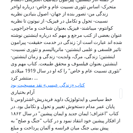
متحرک- اساس تئوری نسبیت عام و خاص- درباره اواخر
زندگی من- تصور بنده از جهان- اصول بنیادین نظریه
نسبیت- تحول و تکامل در فیزیک- از نیوتون تا نظریه
کوانتوم- میباشند- فیزیک بعنوان شناخت و ماجراجویی.
عنوان بعضی از کتب مرجع و مهم که درباره اینشتین نوشته
شده اند عبارت است از: زندگی در خدمت حقیقت- پیرامون
تاثیر فلسفی و علمی اینشتین- ماتریالیسم و تئوری نسبیت-
اینشتین؛ زندگی، مرگ، وابدیت- زندگی و زمان اینشتین-
اینشتین بعنوان فیلسوف و محقق طبیعت. کتاب مهم وی
"تئوری نسبیت عام و خاص" را که او در سال 1919 میلادی
منتشر کرد، ...
کتاب «زندگی عیسی» نقد مسیحیت بود
آرام بختیاری
خط سیاسی و ایدئولوژیک داوید فریدریش-اشتراوس تا
پایان عمر مدام دستخوش تغییر و تحول و تکامل بود. در
کتاب "اعتراف؛ ایمان جدید و ایمان پیشین" در سال ۱۸۶۲
از افکار پیشین خود انتقاد نمود و در کتاب "جنگ و صلح" به
پیش بینی جنگ میان فرانسه و آلمان پرداخت و مبلغ