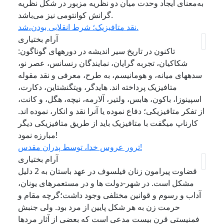
به‌‌معنای ایجاد وحدت میان دو نظریه مزبور در شکل نظریه
گرانش کوانتومی نیز می‌باشد.
نقد متافیزیک؛ شرط انقلابی بودن،شد.
آرام بختیاری
تاکنون در تاریخ سیر اندیشه در دورههای گوناگون:
شکاکیان، تجربه گرایان، نمایندگان رنسانس، عصر نو،
سدههای میانه، و هومانیسم، به طرح، معرفی و نقد مقوله
متافیزیک پرداخته اند. هایدگر، ویتگنشتاین، دکارت،
اسپینوزا، باکون، هابس، ولتیر، آلارمه، نیچه، هگل، و کانت،
از تفکر متافیزیکی؛ دفاع نموده یا آنرا نقد و انکار، نموده اند.
کارناپ میگفت با متافیزیک باید از طریق متافیزیکی دیگر
مبارزه نمود!
ترور عروس خدا، توسط پدران مقدس!
آرام بختیاری
قضاوت پیرامون زنان فیلسوف در عهد باستان به 2 دلیل
مشکل است. در شهر-دولت ها و در مستعمرهای یونان،
آداب و رسوم و قوانین مختلفی وجود داشت؛گرچه مقام و
حرمت زن به هر شکل پایین از مرد بود. ولی جنبش
فمنیستی قرن بیست مدعی است که بعضی از آثار مردها