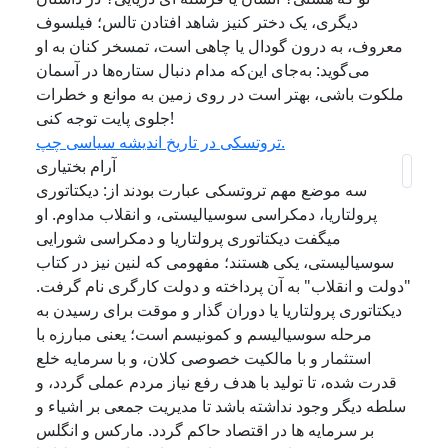
دیگری، یک دختر کنیز شاهد افتادن تالس؛ فیلسوف
معروف، به درون گودال یا چاهی است، تمسخر کنان به او
می‌گوید: به‌جای این‌که مدام دنبال ستاره‌ها در آسمان
ملکوت باشی، بهتر است در روی زمین به موانع و خطرات
جلوی پایت توجه کنی!
تروتسکی در تاریخ اندیشه سیاسی چپ.
آرام بختیاری
سه موضع مهم تروتسکی عبارت بودند از: دیکتاتوری
پرولتاریا، دمکراسی سوسیالیستی، و انقلاب مداوم. او
میگفت دیکتاتوری پرولتاریا و دمکراسی شورایی
سوسیالیستی، یکی هستند؛ مفهومی که لنین نیز در کتاب
"دولت و انقلاب" به آن پرداخته و دولت کارگری نام گرفت.
دیکتاتوری پرولتاریا یا دوران گذار و موقت برای رسیدن به
مرحله سوسیالیسم و کمونیسم است؛ یعنی مبارزه با
استثمار و با مالکیت خصوصی کلان، و با سرمایه خلع
قدرت شده، تا تولید با هدف رفع نیاز مردم عملی گردد، و
سلطه دیگر وجود نداشته باشد تا مدیریت جمعی بر اشیاء و
بر سرمایه ها در اقتصاد حاکم گردد. مارکس و انگلس