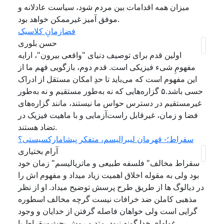
میزان همه اقدامات بین مردم شود، سیاست عادلانه و
موفق آمیز غیرممکن خواهد بود.
فضازمانِ کلاسیک
حسن بلوری
اولین قدم برای توصیف دنیای "واقعی بیرون"، ارایه
مفهومِ شیء فیزیکی است. قدم دوم، بازگویی فهم ما از
این مفهوم است که می‌باید تا حدِ امکان مستقل از ادراک
حسی باشد.۵ گزاره‌هایی که نه به‌طور مستقیم و نه به‌طور
غیرمستقیم در دسترس حواس ما نیستند، مانند گزاره‌های
فضا و زمان، غیرقابل راست‌آزمایی و با ماهیت فیزیک در
تضاد هستند.
سقراط؛- قهرمان لیبرالیسم، متفکر پیشامارکسیستی؟
آرام بختیاری
سقراط مخالف" فلسفه طبیعی و ماتریالیسم" زمان خود
بود ولی به مقوله اخلاق اهمیت زیاد میداد و مفهوم اش را
در دیالوگ ها از طریق طرح پرسش توضیح میداد. او از نظر
مذهبی کاملن ضد خرافات نیست گرچه مخالف اسطوره
گرایی است ولی خواهان فاصله گرفتن از خدایان و وجود
غولهای خدا گونه نبود. متد و روش بحث سقراط با