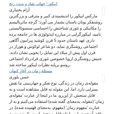
اپیکور؛ جهانی شاد و بدون رنج
آرام بختیاری
مارکس اپیکور را اندیشمندی کبیر و مترقی و بزرگترین
روشنفکر یونان باستان بشمار می آورد؛ گرچه ماتریالیسم
را مکانیکی و تئوری شناختش را احساسی سنسوئالیستی
نامید. اپیکورگرایی در مبارزه ایدئولوژی ها در جامعه برده
داری عهد باستان حدود 5 قرن کوشید پیرامون آگاهی
اجتماعی روشنگری نماید. دو شاعر لوکوس و هوراز در
قرن اول پیش از میلاد این تمایل را بخوبی نشان دادند.
جنبش روشنگری اروپا خصوصن تئوری قرادرداد اجتماعی
روسو برپایه نظرات اپیکور ساخته شد.
مسئلهٔ زمان در آغازِ کیهان
حسن بلوری
مقوله‌ی زمان در زندگی، نوع تفکر و جهان‌بینی ما نقش
بسزایی دارد. اما، این مقوله نه قابل مشاهده است و نه
قابل سنجش. از این‌رو، ما در اینجا از عبارت ’مقوله‌‌ی
زمان‘ (مقوله، به‌معنای گفته شده) استفاده می‌کنیم و نه از
عبارت ’مفهوم زمان‘ (مفهوم، به‌معنای فهمیده شده). در
واقع، آن‌چه در این رابطه قابل سنجش است، کمیتیست به