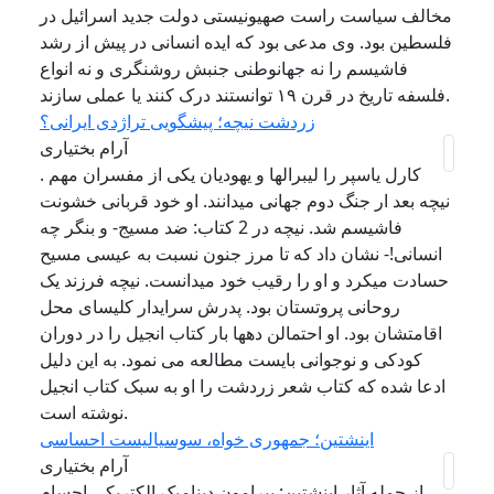
مخالف سیاست راست صهیونیستی دولت جدید اسرائیل در
فلسطین بود. وی مدعی بود که ایده انسانی در پیش از رشد
فاشیسم را نه جهانوطنی جنبش روشنگری و نه انواع
فلسفه تاریخ در قرن ۱۹ توانستند درک کنند یا عملی سازند.
زردشت نیچه؛ پیشگویی تراژدی ایرانی؟
آرام بختیاری
. کارل یاسپر را لیبرالها و یهودیان یکی از مفسران مهم
نیچه بعد ار جنگ دوم جهانی میدانند. او خود قربانی خشونت
فاشیسم شد. نیچه در 2 کتاب: ضد مسیج- و بنگر چه
انسانی!- نشان داد که تا مرز جنون نسبت به عیسی مسیح
حسادت میکرد و او را رقیب خود میدانست. نیچه فرزند یک
روحانی پروتستان بود. پدرش سرایدار کلیسای محل
اقامتشان بود. او احتمالن دهها بار کتاب انجیل را در دوران
کودکی و نوجوانی بایست مطالعه می نمود. به این دلیل
ادعا شده که کتاب شعر زردشت را او به سبک کتاب انجیل
نوشته است.
اینشتین؛ جمهوری خواه، سوسیالیست احساسی
آرام بختیاری
از جمله آثار اینشتین: پیرامون دینامیک الکتریکی اجسام