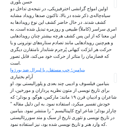
حسن بلوری
اولین امواج گرانشی اخترفیزیکی، در نتیجه‌ی تداخل دو
سیاه‌چاله‌ی ذکر شده در بالا، تاکنون صدها رویداد مشابه
کشف شدند. در حال حاضر کشف این نوع رویدادها به
امری سراسر (کاملاً) طبیعی و روزمره تبدیل شده است. به
این معنا که از این پس کشف هرچه بیشتر چنان رویدادهایی
و هم‌چنین رویدادهایی مانند تصادم ستاره‌های نوترونی و یا
حرکت هر ابژکت کیهانی پُرجرم شتابدار نامتقارن دیگری
که فضازمان را متاثر از حرکت خود می‌کند، قابل تصور
است.
بنیامین؛ چپ مستقل، یا لیبرال ضد بورژوا
آرام بختیاری
بنیامین فیلسوف و ادیبی چند بعدی و پلورالیستی بود. او
برای تاریخ نویسی از متون نظریه پردازان و مورخین، از
شاعران و ادیبان قرن ۱۹ مانند: مارکس، هوگو، و بودلر؛ که
خودش تفسیر میکرد، استفاده نمود. به این دلیل مقاله "
چارلز بودلر؛ شاعر اوج کاپیتالیسم " را منتشر نمود. بنیامین
در تاریخ نویسی و تئوری تاریخ از سبک و متد سوررئالیستی
که وارد هنر و تاریخ نویسی شده بود، نیز استفاده نمود.