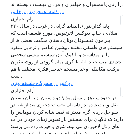
را زنان یا همسران و خواهران و مردان فیلسوف نوشته اند!
دو کلمه؛ همچون دو پرخاش
آرام بختیاری
پایه گذار تئوری التقاط گرایی در غرب، در سال ۲۲۰
میلادی، جناب دیوگنس لائرتیوس، مورخ فلسفه است که
پیرامون فیلسوفان یونان باستان میگفت بعضی ها از
سیستم های فلسفی مختلف پیشین عناصر و تزهایی منفرد
را بر میداشتند و با کمک آنان سیستم بینشی شخصی
جدیدی میساختند.التقاط گری میان گروهی از روشنفکران
ترکیب مکانیکی و غیرمنسجم عناصر فکری مختلف با هم
است.
دو کنیز در سحرگاه فلسفه یونان
آرام بختیاری
در حدود سه هزار سال پیش؛ دو داستان از یونان باستان
نقل و ثبت شده: در داستان نخست: دختری بعد از شنا در
سواحل دریای گرم مدیترانه قصد شانه کردن موهایش را
دارد؛ که ناگهان برای نخستین بار تصویر زیبای خود را در آب
های زلال لاجوردی می بیند، شوق و حیرت زده می پرسد:
تو که هستی؟ انسان یا فرشته ای دریایی؟ در داستان