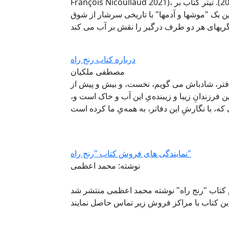
François Nicoullaud 2021)، سفیر اسبق فرانسه در ایران (از 2001 تا 2005). تیتر کتاب بر
 بک "موشها و آدمها" با تاریخی سرشار از شوق
بگریهای هر دو طرف درگیر را نقش بر آب می کند
درباره کتاب رنج راه
مصطفی ملکیان
 دفتر، شادباش می گویم، نخست، و بیش و پیش از
فرزندانِ زیبا و زیبنده‌یِ این آب و خاک است و،
، با نگارشِ این دفاتر، به همه‌یِ ما کرده است
نمایندگی های فروش کتاب "رنج راه"
نوشته: محمد اعظمی
کتاب "رنج راه" نوشته محمد اعظمی منتشر شد
 این کتاب با مراکز فروش زیر تماس حاصل نمایند