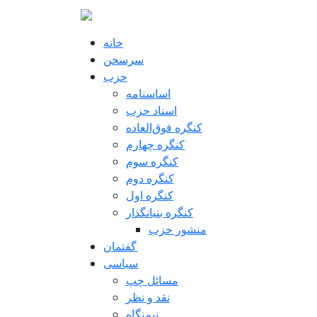
Pasar al contenido principal
خانه
سرسخن
حزب
اساسنامه
اسناد حزب
کنگره فوق‌العاده
کنگره چهارم
کنگره سوم
کنگره دوم
کنگره اول
کنگره بنیانگذار
منشور حزب
گفتمان
سياسی
مسائل چپ
نقد و نظر
نیم‌نگاه