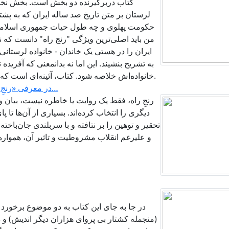
کتاب دربرگیرنده دو بخش است. بخش نخ
لرستان بر متن تاریخ صد ساله ایران که به پشت
حکومت پهلوی و چه طول حیات جمهوری اسلامی، 
من باید اصلی‌ترین ویژگی "رنج راه" دانست که 
ایران را در هستی یک خاندان - خانواده لرستان
به تشریح بنشیند. این اما نه بدانمعنی که آف
خانواده‌اش خلاصه ‌شود. کتاب، آئینه‌ای است که در خود بخشی از تاریخ یک ملت را بازتاب می‌دهد.
در معرفی «رنجِ راه»: روایت انسان‌هائی که سربلندی را زیسته‌اند…
رنجِ راه، فقط یک روایت یا خاطره نیست، بیان
دیگری را‌ انتخاب کرده‌اند. بسیاری از آن‌ها تا 
تحقیر و توهین را بر نتافته و با سربلندی جان‌باخته‌
و علیرغم انقلاب مشروطیت و تاثیر آن، همواره
در جا به جای این کتاب به دو موضوع برخورد
(منجمله کشتار بی پروای هزاران دیگر اندیش) و 