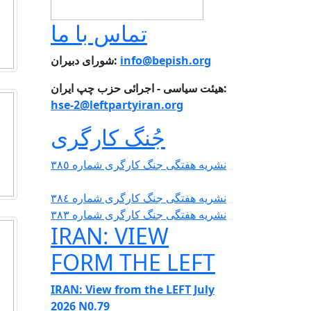
تماس با ما
info@bepish.org
شورای دبیران:
هیئت سیاسی - اجرائی حزب چپ ایران:
hse-2@leftpartyiran.org
جُنگ کارگری
نشریە هفتگی جنگ کارگری شمارە ٣٨٥
نشریە هفتگی جنگ کارگری شمارە ٣٨٤
نشریە هفتگی جنگ کارگری شمارە ٣٨٣
IRAN: VIEW
FORM THE LEFT
IRAN: View from the LEFT July
2026 N0.79