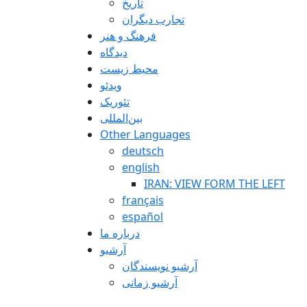
تاريخ
تجارب ديگران
فرهنگ و هنر
دیدگاه
محیط زیست
ویدئو
تئوریک
بین‌المللی
Other Languages
deutsch
english
IRAN: VIEW FORM THE LEFT
français
español
درباره ما
آرشیو
آرشیو نویسندگان
آرشیو زمانی