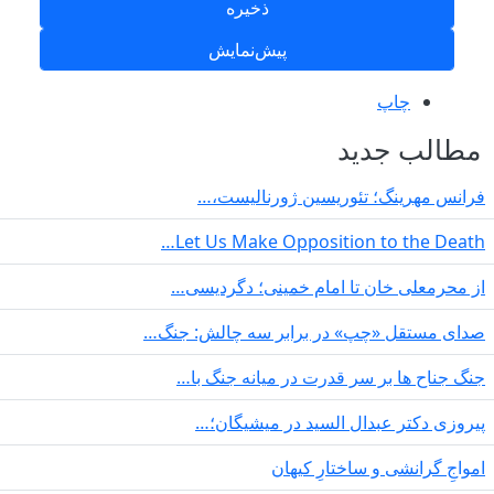
چاپ
مطالب جدید
فرانس مهرینگ؛ تئوریسین ژورنالیست،…
Let Us Make Opposition to the Death…
از محرمعلی خان تا امام خمینی؛ دگردیسی…
صدای مستقل «چپ» در برابر سه چالش: جنگ…
جنگ جناح ها بر سر قدرت در میانە جنگ با…
پیروزی دکتر عبدال السید در میشیگان؛…
‌امواجِ گرانشی و ساختارِ کیهان