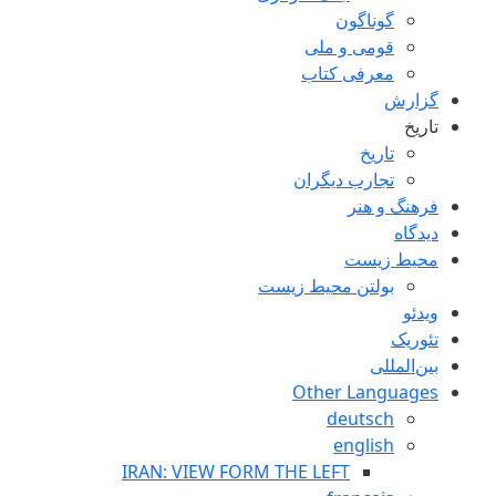
گوناگون
قومی و ملی
معرفی کتاب
گزارش
تاریخ
تاریخ
تجارب ديگران
فرهنگ و هنر
دیدگاه
محیط زیست
بولتن محیط زیست
ویدئو
تئوریک
بین‌المللی
Other Languages
deutsch
english
IRAN: VIEW FORM THE LEFT