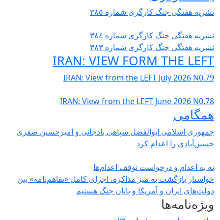
نشریە هفتگی جنگ کارگری شمارە ٣٨٥
نشریە هفتگی جنگ کارگری شمارە ٣٨٤
نشریە هفتگی جنگ کارگری شمارە ٣٨٣
IRAN: VIEW FORM THE LEFT
IRAN: View from the LEFT July 2026 N0.79
IRAN: View from the LEFT June 2026 N0.78
همگامی
جمهوری اسلامی ابوالفضل سپاهی بادجانی و امیرحسین صفری
حسین‌آبادی را اعدام کرد
نه به اعدام و درخواست توقف اعدام‌ها
خواستار بازگشت به میز مذاکره، اجرای کامل «تفاهم‌نامه» بین
دولت‌های ایران و آمریکا و پایان جنگ هستیم
ویژه‌نامه‌ها