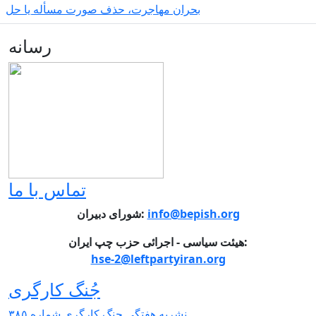
بحران مهاجرت‌، حذف صورت مسأله یا حل
رسانه
تماس با ما
شورای دبیران:
info@bepish.org
هیئت سیاسی - اجرائی حزب چپ ایران:
hse-2@leftpartyiran.org
جُنگ کارگری
نشریە هفتگی جنگ کارگری شمارە ٣٨٥