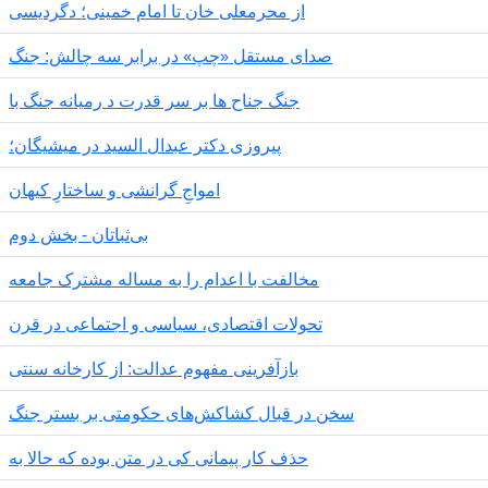
از محرمعلی خان تا امام خمینی؛ دگردیسی
صدای مستقل «چپ» در برابر سه چالش: جنگ
جنگ جناح ها بر سر قدرت د رمیانە جنگ با
پیروزی دکتر عبدال السید در میشیگان؛
‌امواجِ گرانشی و ساختارِ کیهان
بی‌ثباتان - بخش دوم
مخالفت با اعدام را به مساله مشترک جامعه
تحولات اقتصادی، سیاسی و اجتماعی در قرن
بازآفرینی مفهوم عدالت: از کارخانه سنتی
سخن در قبال کشاکش‌های حکومتی بر بستر جنگ
حذف کار پیمانی کی در متن بودە کە حالا بە