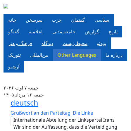
Pasar al contenido principal
سياسی
گفتمان
حزب
سرسخن
خانه
تاریخ
گزارش
جامعه مدنی
اعلاميه
گفتگو
ویدئو
محیط زیست
دیدگاه
فرهنگ و هنر
تئوریک
بین‌المللی
Other Languages
درباره ما
آرشیو
جمعه ۷ اوت ۲۰۲۶
جمعه ۱۶ مرداد ۱۴۰۵
deutsch
Grußwort an den Parteitag Die Linke
Internationale Abteilung der Linkspartei Irans
Wir sind der Auffassung, dass die Verteidigung