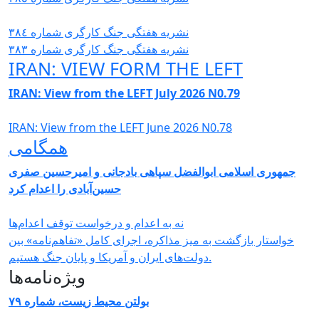
نشریە هفتگی جنگ کارگری شمارە ٣٨٤
نشریە هفتگی جنگ کارگری شمارە ٣٨٣
IRAN: VIEW FORM THE LEFT
IRAN: View from the LEFT July 2026 N0.79
IRAN: View from the LEFT June 2026 N0.78
همگامی
جمهوری اسلامی ابوالفضل سپاهی بادجانی و امیرحسین صفری
حسین‌آبادی را اعدام کرد
نه به اعدام و درخواست توقف اعدام‌ها
خواستار بازگشت به میز مذاکره، اجرای کامل «تفاهم‌نامه» بین
دولت‌های ایران و آمریکا و پایان جنگ هستیم.
ویژه‌نامه‌ها
بولتن محیط زیست، شماره ۷۹