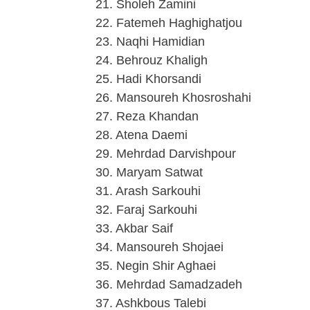
21. Sholeh Zamini
22. Fatemeh Haghighatjou
23. Naqhi Hamidian
24. Behrouz Khaligh
25. Hadi Khorsandi
26. Mansoureh Khosroshahi
27. Reza Khandan
28. Atena Daemi
29. Mehrdad Darvishpour
30. Maryam Satwat
31. Arash Sarkouhi
32. Faraj Sarkouhi
33. Akbar Saif
34. Mansoureh Shojaei
35. Negin Shir Aghaei
36. Mehrdad Samadzadeh
37. Ashkbous Talebi