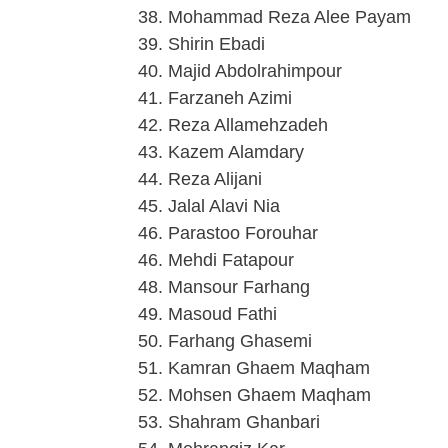
38. Mohammad Reza Alee Payam
39. Shirin Ebadi
40. Majid Abdolrahimpour
41. Farzaneh Azimi
42. Reza Allamehzadeh
43. Kazem Alamdary
44. Reza Alijani
45. Jalal Alavi Nia
46. Parastoo Forouhar
46. Mehdi Fatapour
48. Mansour Farhang
49. Masoud Fathi
50. Farhang Ghasemi
51. Kamran Ghaem Maqham
52. Mohsen Ghaem Maqham
53. Shahram Ghanbari