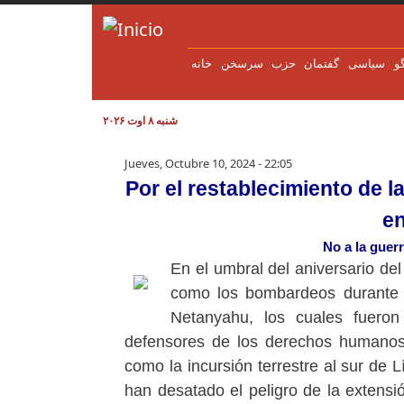
Pasar al contenido principal
و
سياسی
گفتمان
حزب
سرسخن
خانه
شنبه ۸ اوت ۲۰۲۶
Por el restablecimiento de l
Jueves, Octubre 10, 2024 - 22:05
Por el restablecimiento de l
en
No a la guerr
En el umbral del aniversario del
como los bombardeos durante t
Netanyahu, los cuales fuero
defensores de los derechos humanos 
como la incursión terrestre al sur de L
han desatado el peligro de la extensió