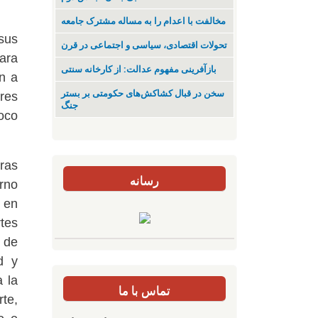
مخالفت با اعدام را به مساله مشترک جامعه
sus
تحولات اقتصادی، سیاسی و اجتماعی در قرن
para
بازآفرینی مفهوم عدالت: از کارخانه سنتی
n a
سخن در قبال کشاکش‌های حکومتی بر بستر
res
جنگ
poco
rras
رسانه
erno
 en
tes
a de
d y
a la
تماس با ما
rte,