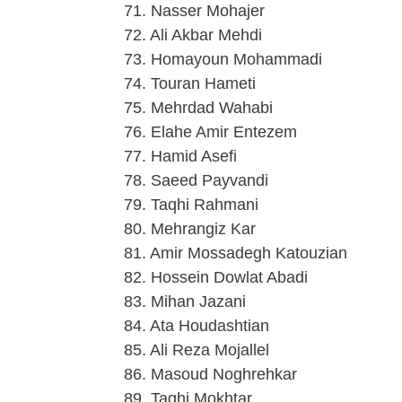
71. Nasser Mohajer
72. Ali Akbar Mehdi
73. Homayoun Mohammadi
74. Touran Hameti
75. Mehrdad Wahabi
76. Elahe Amir Entezem
77. Hamid Asefi
78. Saeed Payvandi
79. Taqhi Rahmani
80. Mehrangiz Kar
81. Amir Mossadegh Katouzian
82. Hossein Dowlat Abadi
83. Mihan Jazani
84. Ata Houdashtian
85. Ali Reza Mojallel
86. Masoud Noghrehkar
89. Taqhi Mokhtar