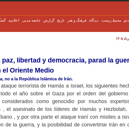
دئو
محیط زیست
دیدگاه
فرهنگ و هنر
تاریخ
گزارش
جامعه مدنی
اعلاميه
گفتگ
a paz, libertad y democracia, parad la gue
a paz, libertad y democracia, parad la gue
 el Oriente Medio
a, no a la República Islámica de Irán.
 ataque terrorista de Hamás a Israel, los siguientes he
odo el año sobre el Gaza por el orden del gobierno
n considerados como genocidio por muchos experto
, el asesinato de los líderes de Hamás y Hezbolah, 
íbano , y por otra parte el ataque Iraní con misiles a Isr
n de la guerra, y la posibilidad de convertirse Irán en 