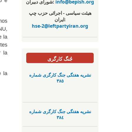
o e
شورای دبیران:
info@bepish.org
هیئت سیاسی - اجرائی حزب چپ
ایران:
mos
hse-2@leftpartyiran.org
ONU,
 la
tes
 la
جُنگ کارگری
 la
نشریە هفتگی جنگ کارگری شمارە
٣٨٥
نشریە هفتگی جنگ کارگری شمارە
٣٨٤