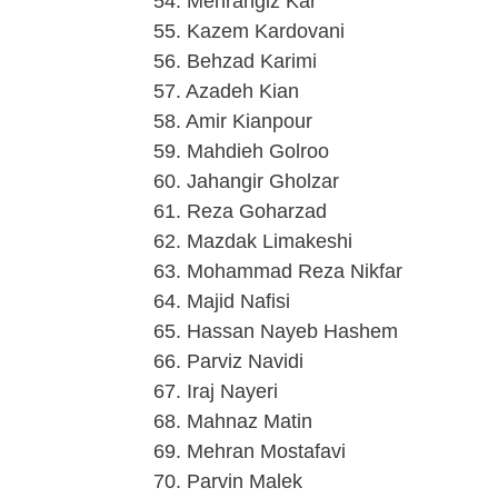
54. Mehrangiz Kar
55. Kazem Kardovani
56. Behzad Karimi
57. Azadeh Kian
58. Amir Kianpour
59. Mahdieh Golroo
60. Jahangir Gholzar
61. Reza Goharzad
62. Mazdak Limakeshi
63. Mohammad Reza Nikfar
64. Majid Nafisi
65. Hassan Nayeb Hashem
66. Parviz Navidi
67. Iraj Nayeri
68. Mahnaz Matin
69. Mehran Mostafavi
70. Parvin Malek