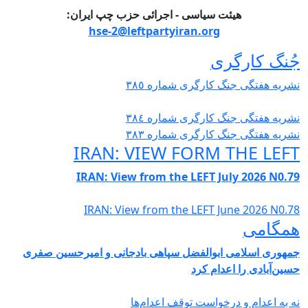
یئت سیاسی - اجرائی حزب چپ ایران:
hse-2@leftpartyiran.org
گری
نگ کارگری شمارە ٣٨٥
نگ کارگری شمارە ٣٨٤
نگ کارگری شمارە ٣٨٣
IRAN: VIEW FORM T
IRAN: View from the LEFT July
IRAN: View from the LEFT Jun
ی ابوالفضل سپاهی بادجانی و امیرحسین صفری
 اعدام کرد
 درخواست توقف اعدام‌ها