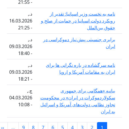
- 21:55
نخست وزیر اسپانیا: تقدیر از
د.,
ولت اسپانیا در حمایت از صلح و
16.03.2026
‌الملل
- 21:25
جنسیتی پیش نیاز دموکراسی در
د.,
09.03.2026
- 18:40
شاده در باره نگرانی ها برای
د.,
 مقامات آمریکا و اروپا
09.03.2026
- 18:21
«همگامی برای جمهوری
چ.,
موکرات در ایران» در محکومیت
04.03.2026
امی دولت‌های آمریکا و اسرائیل
- 10:08
Pagi
Next page
Last
››
…
9
8
7
6
5
4
3
2