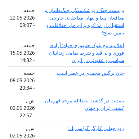
جنگ، ورشکستگی جنگ‌طلبان و
جمعه,
پیدا و پنهان مداخله‌ی خارجی؛
22.05.2026
از مذاکره برای حل اختلافات و
- 09:07
ح!
پنج بلوک جمهوری خواه: آزادی
جمعه,
ی‌قید و شرط تمامی زندانیان
15.05.2026
 عقیدتی در ایران
- 14:32
گس محمدی در خطر است
جمعه,
08.05.2026
- 20:34
ر گذشت عبدالله موحد قهرمان
ش.,
ران و جهان
02.05.2026
- 22:57
ی کارگر گرامی باد!
ش.,
02.05.2026