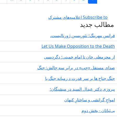
Last page
»
‌های مشترک
دید
 تئوریسین ژورنالیست،
Let Us Make Opposition 
ن تا امام خمینی؛ دگردیسی
چپ» در برابر سه چالش: جنگ
ر سر قدرت د رمیانە جنگ با
بدال السید در میشیگان؛
و ساختارِ کیهان
ش دوم