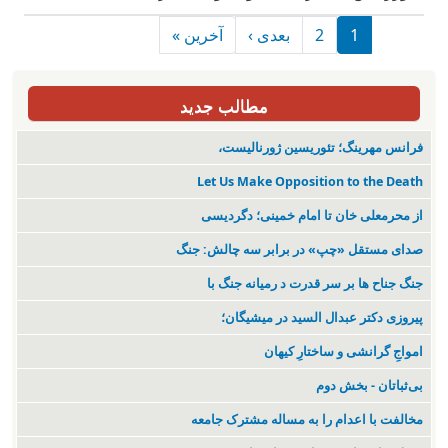
Pagination
Last page
Next page
1
2
بعدی ›
آخرین »
مطالب جدید
فرانس مهرینگ؛ تئوریسین ژورنالیست،
Let Us Make Opposition to the Death
از محرمعلی خان تا امام خمینی؛ دگردیسی
صدای مستقل «چپ» در برابر سه چالش: جنگ
جنگ جناح ها بر سر قدرت د رمیانە جنگ با
پیروزی دکتر عبدال السید در میشیگان؛
‌امواجِ گرانشی و ساختارِ کیهان
بی‌ثباتان - بخش دوم
مخالفت با اعدام را به مساله مشترک جامعه