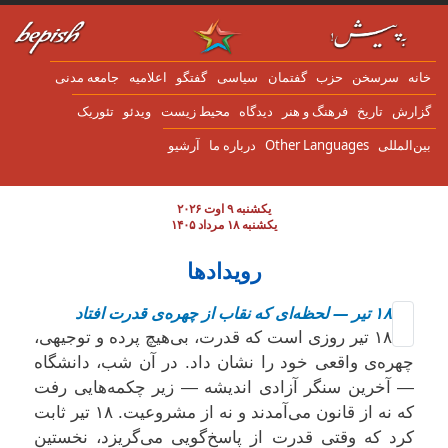
ن به محتوای اصلی
انه
سرسخن
حزب
گفتمان
سياسی
گفتگو
اعلاميه
جامعه مدنی
زارش
تاریخ
فرهنگ و هنر
دیدگاه
محیط زیست
ویدئو
تئوریک
ین‌المللی
Other Languages
درباره ما
آرشیو
یکشنبه ۹ اوت ۲۰۲۶
یکشنبه ۱۸ مرداد ۱۴۰۵
رویدادها
۱۸ تیر — لحظه‌ای که نقاب از چهره‌ی قدرت افتاد
۱۸ تیر روزی است که قدرت، بی‌هیچ پرده و توجیهی،
چهره‌ی واقعی خود را نشان داد. در آن شب، دانشگاه
— آخرین سنگر آزادی اندیشه — زیر چکمه‌هایی رفت
که نه از قانون می‌آمدند و نه از مشروعیت. ۱۸ تیر ثابت
کرد که وقتی قدرت از پاسخ‌گویی می‌گریزد، نخستین