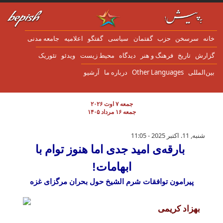
ن به محتوای اصلی
انه
سرسخن
حزب
گفتمان
سياسی
گفتگو
اعلاميه
جامعه مدنی
زارش
تاریخ
فرهنگ و هنر
دیدگاه
محیط زیست
ویدئو
تئوریک
ین‌المللی
Other Languages
درباره ما
آرشیو
جمعه ۷ اوت ۲۰۲۶
جمعه ۱۶ مرداد ۱۴۰۵
بارقه‌ی امید جدی اما هنوز توام با ابهامات!
شنبه, 11. اکتبر 2025 - 11:05
بارقه‌ی امید جدی اما هنوز توام با
ابهامات!
پیرامون توافقات شرم الشیخ حول بحران مرگزای غزه
بهزاد کریمی