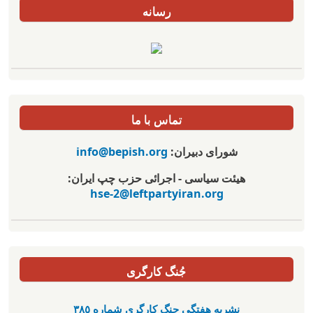
رسانه
تماس با ما
شورای دبیران:
info@bepish.org
هیئت سیاسی - اجرائی حزب چپ ایران:
hse-2@leftpartyiran.org
جُنگ کارگری
نشریە هفتگی جنگ کارگری شمارە ٣٨٥