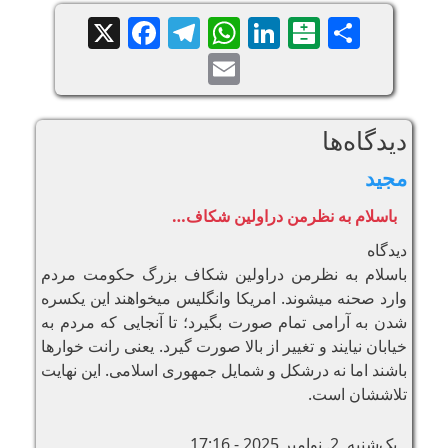
Facebook
Telegram
WhatsApp
X
LinkedIn
Balatarin
Share
Email
دیدگاه‌ها
مجید
باسلام به نظرمن دراولین شکاف…
دیدگاه
باسلام به نظرمن دراولین شکاف بزرگ حکومت مردم
وارد صحنه میشوند. امریکا وانگلیس میخواهند این یکسره
شدن به آرامی تمام صورت بگیرد؛ تا آنجایی که مردم به
خیابان نیایند و تغییر از بالا صورت گیرد. یعنی رانت خوارها
باشند اما نه درشکل و شمایل جمهوری اسلامی. این نهایت
تلاششان است.
یک‌شنبه, 2. نوامبر 2025 - 17:16