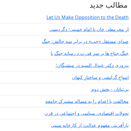
طالب جدید
Let Us Make Opposition to the Deat
 محرمعلی خان تا امام خمینی؛ دگردیسی
دای مستقل «چپ» در برابر سه چالش: جنگ
گ جناح ها بر سر قدرت د رمیانە جنگ با
روزی دکتر عبدال السید در میشیگان؛
مواجِ گرانشی و ساختارِ کیهان
‌ثباتان - بخش دوم
الفت با اعدام را به مساله مشترک جامعه
ولات اقتصادی، سیاسی و اجتماعی در قرن
زآفرینی مفهوم عدالت: از کارخانه سنتی