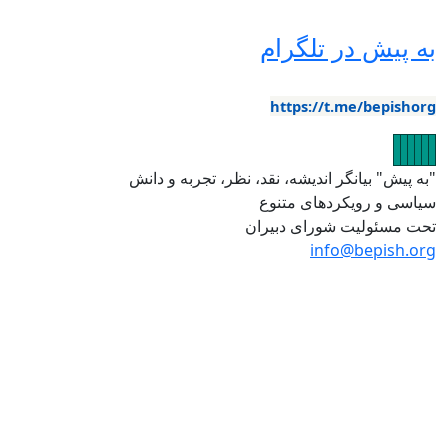
ه پیش در تلگرام
https://t.me/bepishor
صویر
تصویر
تصویر
تصویر
تصویر
تصویر
به پیش" بیانگر اندیشه، نقد، نظر، تجربه و دانش
یاسی و رویکردهای متنوع
حت مسئولیت شورای دبیران
info@bepish.or