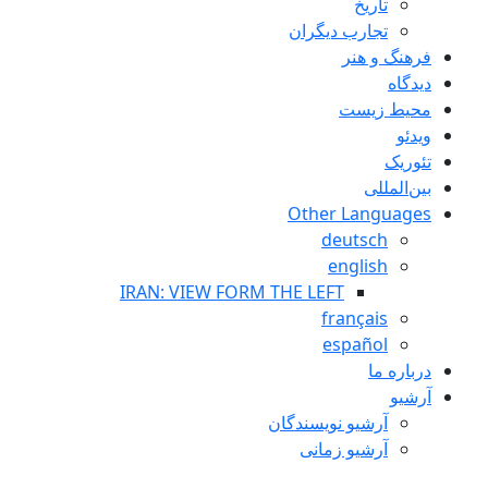
تاريخ
تجارب ديگران
فرهنگ و هنر
دیدگاه
محیط زیست
ویدئو
تئوریک
بین‌المللی
Other Languages
deutsch
english
IRAN: VIEW FORM THE LEFT
français
español
درباره ما
آرشیو
آرشیو نویسندگان
آرشیو زمانی