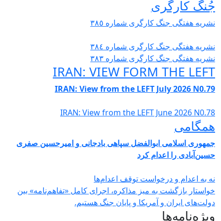
ُنگ کارگری
شریە هفتگی جنگ کارگری شمارە ٣٨٥
شریە هفتگی جنگ کارگری شمارە ٣٨٤
شریە هفتگی جنگ کارگری شمارە ٣٨٣
IRAN: VIEW FORM THE LEF
IRAN: View from the LEFT July 2026 N0.7
IRAN: View from the LEFT June 2026 N0.7
مگامی
مهوری اسلامی ابوالفضل سپاهی بادجانی و امیرحسین صفری
سین‌آبادی را اعدام کرد
ه به اعدام و درخواست توقف اعدام‌ها
واستار بازگشت به میز مذاکره، اجرای کامل «تفاهم‌نامه» بین
ولت‌های ایران و آمریکا و پایان جنگ هستیم.
یژه‌نامه‌ها