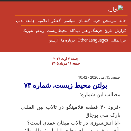
ن به محتوای اصلی
انه
سرسخن
حزب
گفتمان
سياسی
گفتگو
اعلاميه
جامعه مدنی
زارش
تاریخ
فرهنگ و هنر
دیدگاه
محیط زیست
ویدئو
تئوریک
ین‌المللی
Other Languages
درباره ما
آرشیو
جمعه ۷ اوت ۲۰۲۶
جمعه ۱۶ مرداد ۱۴۰۵
بولتن محیط زیست، شماره ۷۳
جمعه, 15. می 2026 - 10:42
بولتن محیط زیست، شماره ۷۳
مطالب این شماره:
-فرود ۴۰ قطعه فلامینگو در تالاب بین المللی
پارک ملی بوجاق
-آیا آتش‌سوزی در تالاب میقان عمدی است؟
-آخرین فرصت برای نجات بابل از شیطان تالابی