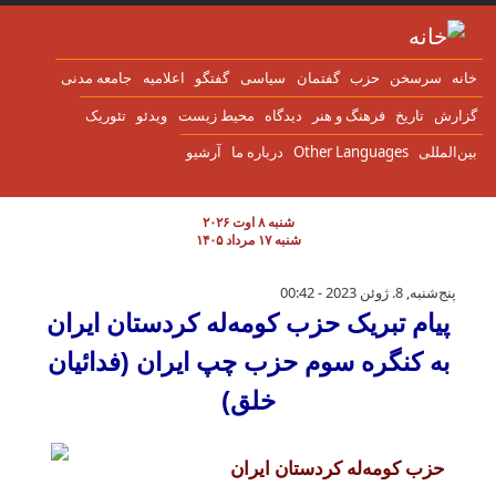
ن به محتوای اصلی
انه
سرسخن
حزب
گفتمان
سياسی
گفتگو
اعلاميه
جامعه مدنی
زارش
تاریخ
فرهنگ و هنر
دیدگاه
محیط زیست
ویدئو
تئوریک
ین‌المللی
Other Languages
درباره ما
آرشیو
شنبه ۸ اوت ۲۰۲۶
شنبه ۱۷ مرداد ۱۴۰۵
پیام تبریک حزب کومه‌له کردستان ایران به کن
پنج‌شنبه, 8. ژوئن 2023 - 00:42
پیام تبریک حزب کومه‌له کردستان ایران
به کنگره سوم حزب چپ ایران (فدائیان
خلق)
حزب کومه‌له کردستان ایران