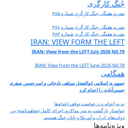
ُنگ کارگری
شریە هفتگی جنگ کارگری شمارە ٣٨٥
شریە هفتگی جنگ کارگری شمارە ٣٨٤
شریە هفتگی جنگ کارگری شمارە ٣٨٣
IRAN: VIEW FORM THE LEF
IRAN: View from the LEFT July 2026 N0.7
IRAN: View from the LEFT June 2026 N0.7
مگامی
مهوری اسلامی ابوالفضل سپاهی بادجانی و امیرحسین صفری
سین‌آبادی را اعدام کرد
ه به اعدام و درخواست توقف اعدام‌ها
واستار بازگشت به میز مذاکره، اجرای کامل «تفاهم‌نامه» بین
ولت‌های ایران و آمریکا و پایان جنگ هستیم.
یژه‌نامه‌ها