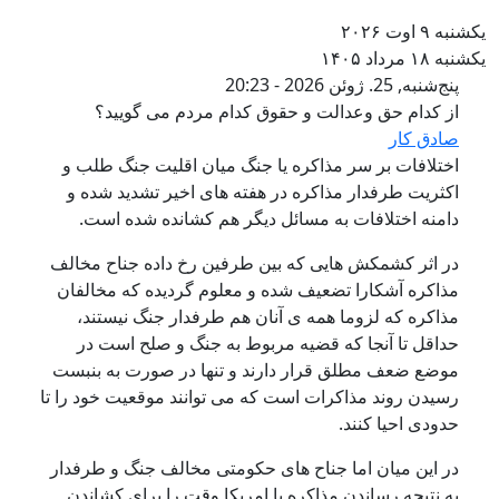
شنبه ۹ اوت ۲۰۲۶
شنبه ۱۸ مرداد ۱۴۰۵
از کدام حق وعدالت و حقوق کدام مر
پنج‌شنبه, 25. ژوئن 2026 - 20:23
از کدام حق وعدالت و حقوق کدام مردم می گویید؟
صادق کار
اختلافات بر سر مذاکرە یا جنگ میان اقلیت جنگ طلب و
اکثریت طرفدار مذاکرە در هفتە های اخیر تشدید شدە و
دامنە اختلافات بە مسائل دیگر هم کشاندە شدە است.
در اثر کشمکش هایی کە بین طرفین رخ دادە جناح مخالف
مذاکرە آشکارا تضعیف شدە و معلوم گردیدە کە مخالفان
مذاکرە کە لزوما همە ی آنان هم طرفدار جنگ نیستند،
حداقل تا آنجا کە قضیە مربوط بە جنگ و صلح است در
موضع ضعف مطلق قرار دارند و تنها در صورت بە بنبست
رسیدن روند مذاکرات است کە می توانند موقعیت خود را تا
حدودی احیا کنند.
در این میان اما جناح های حکومتی مخالف جنگ و طرفدار
بە نتیجە رساندن مذاکرە با امریکا وقت را برای کشاندن