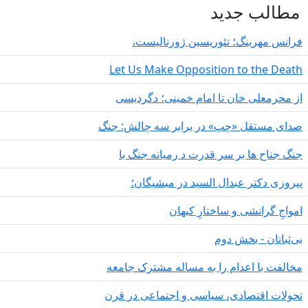
طالب جدید
انس مهرینگ؛ تئوریسین ژورنالیست،
Let Us Make Opposition to the Deat
 محرمعلی خان تا امام خمینی؛ دگردیسی
دای مستقل «چپ» در برابر سه چالش: جنگ
گ جناح ها بر سر قدرت د رمیانە جنگ با
روزی دکتر عبدال السید در میشیگان؛
مواجِ گرانشی و ساختارِ کیهان
‌ثباتان - بخش دوم
الفت با اعدام را به مساله مشترک جامعه
ولات اقتصادی، سیاسی و اجتماعی در قرن