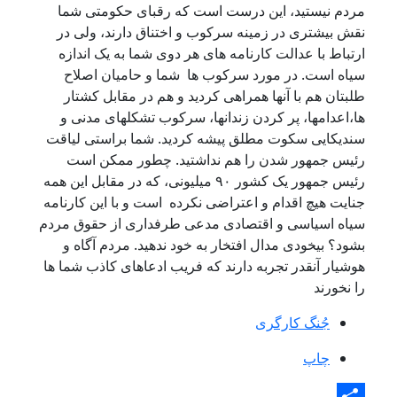
مردم نیستید، این درست است کە رقبای حکومتی شما
نقش بیشتری در زمینە سرکوب و اختناق دارند، ولی در
ارتباط با عدالت کارنامە های هر دوی شما بە یک اندازە
سیاە است. در مورد سرکوب ها شما و حامیان اصلاح
طلبتان هم با آنها همراهی کردید و هم در مقابل کشتار
ها،اعدامها، پر کردن زندانها، سرکوب تشکلهای مدنی و
سندیکایی سکوت مطلق پیشە کردید. شما براستی لیاقت
رئیس جمهور شدن را هم نداشتید. چطور ممکن است
رئیس جمهور یک کشور ٩٠ میلیونی، کە در مقابل این همە
جنایت هیچ اقدام و اعتراضی نکردە است و با این کارنامە
سیاە اسیاسی و اقتصادی مدعی طرفداری از حقوق مردم
بشود؟ بیخودی مدال افتخار بە خود ندهید. مردم آگاە و
هوشیار آنقدر تجربە دارند کە فریب ادعاهای کاذب شما ها
را نخورند
جُنگ کارگری
چاپ