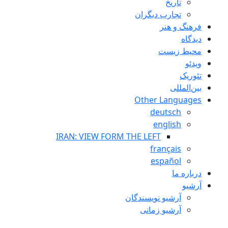
تاريخ
تجارب ديگران
فرهنگ و هنر
دیدگاه
محیط زیست
ویدئو
تئوریک
بین‌المللی
Other Languages
deutsch
english
IRAN: VIEW FORM THE LEFT
français
español
درباره ما
آرشیو
آرشیو نویسندگان
آرشیو زمانی