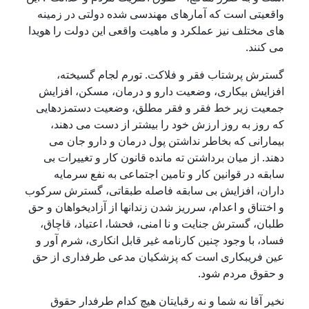
واقعیتی است کە آمارهای مهندسی شدە دولتی در زمینە
های مختلف نیز عملکرد و ماهیت واقعی این دولت را هویدا
می کنند.
گسترش پرشتاب فقر و فلاکت. تورم لجام گسیختە،
افزایش بیکاری، وضعیت دارو و درمان، مسکن، افزایش
جمعیت زیر خط فقر و فقر مطلق، وضعیت دستمزدهایی
کە روز بە روز ارزش خود را بیشتر از دست می دهند،
بیمارانی کە بخاطر نداشتن پول درمان و دارو جان می
دهند. از میان برداشتن تە ماندە قانون کار و تغییرات بی
سابقە در قوانین کار و تامین اجتماعی بە نفع سرمایە
داران، افزایش بی سابقە فاصلە طبقاتی، گسترش سرکوب
و اختناق و اعدام، سرریز شدن زندانها از آزادیخواهان و حق
طلبان، گسترش جنایت و نا امنی، فحشا، اعتیاد، قاچاق،
فساد، با وجود چنین کارنامە غیر قابل انکاری، شرم آور و
عین فریبکاری است کە پزشکیان مدعی طرفداری از حق
و حقوق مردم شود.
نخیر آقا نە شما و نە رقبایتان هیچ کدام طرفدار حقوق