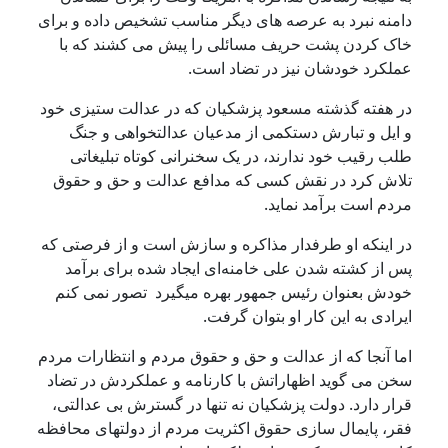
دامنە نبرد بە عرصە های دیگر مناسب تشخیص دادە و برای
خاک کردن پشت حریف مسائلی را پیش می کشند کە با
عملکرد خودشان نیز در تضاد است.
در هفتە گذشتە مسعود پزشکیان کە در عدالت ستیزی خود
و ایل و تبارش دستکمی از مدعیان عدالتخواهی و جنگ
طلب رقیب خود ندارند، در یک سخنرانی کوتاە تبلیغاتی
تلاش کرد در نقش کسی کە مدافع عدالت و حق و حقوق
مردم است برآمد نماید.
در اینکە او طرفدار مذاکرە و سازش است و از فرصتی کە
پس از کشتە شدن علی خامنەای ایجاد شدە برای برآمد
خودش بعنوان رئیس جمهور بهرە میگیرد تصور نمی کنم
ایرادی بە این کار او بتوان گرفت.
اما آنجا کە از عدالت و حق و حقوق مردم و انتظارات مردم
سخن می گوید اظهاراتش با کارنامە و عملکردش در تضاد
قرار دارد. دولت پزشکیان نە تنها در گسترش بی عدالتی،
فقر، پایمال سازی حقوق اکثریت مردم از دولتهای محافظە