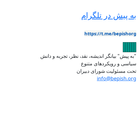
ه پیش در تلگرام
https://t.me/bepishor
صویر
تصویر
تصویر
تصویر
تصویر
تصویر
به پیش" بیانگر اندیشه، نقد، نظر، تجربه و دانش
یاسی و رویکردهای متنوع
حت مسئولیت شورای دبیران
info@bepish.or