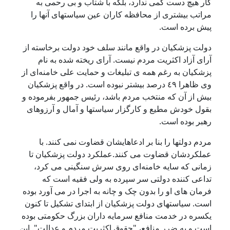
کار هیچ دست کمی ندارد، بلکە با شتاب و بی رحمی بە
مراتب بیشتری از محافظە کاران عین سیاستهای آنها را
پیش بردە است.
دولت پزشکیان در واقع مانند سلف خود دولت برخاستە از
آرای آزاد اکثریت مردم نیست. آرای ریختە شدە بە نام
پزشکیان بە رغم همە ی تبلیغات و حمایت علی خامنەای از
وی ظاهرا ٤٩ درصد بیشتر نبودە است. در واقع پزشکیان
بیش از آن کە منتخب مردم باشد، رئیس جمهور بفرمودە و
بقول خودش مطیع و کارگزار سیاستها و آمال و آرزوهای
رهبر بودە است.
مردم دولتها را بنا بر ادعاهایشان قضاوت نمی کنند. با
عملکردشان قضاوت می کنند.عملکرد دولت پزشکیان تا
زمانی کە سایە خامنەای روی سرش سنگینی می کرد،
تداعی کنندە دولتی سر سپردە بە ولی فقیە است کە
فرمان های او را بدون چک و چانە بە اجرا در می آورد بودە
است. سیاستهای دولت پزشکیان از ابتدای تشکیل تا کنون
یکسرە در خدمت منافع سرمایە داران بزرگ حکومتی بودە
است و بە ضرر منافع، "حقوق اکثریت مردم و عدالت". این