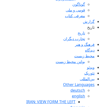
گوناگون
قومی و ملی
معرفی کتاب
گزارش
تاریخ
تاریخ
تجارب ديگران
فرهنگ و هنر
دیدگاه
محیط زیست
بولتن محیط زیست
ویدئو
تئوریک
بین‌المللی
Other Languages
deutsch
english
IRAN: VIEW FORM THE LEFT