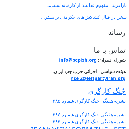
بازآفرینی مفهوم عدالت: از کارخانه سنتی…
سخن در قبال کشاکش‌های حکومتی بر بستر…
رسانه
تماس با ما
شورای دبیران:
info@bepish.org
هیئت سیاسی - اجرائی حزب چپ ایران:
hse-2@leftpartyiran.org
جُنگ کارگری
نشریە هفتگی جنگ کارگری شمارە ٣٨٥
نشریە هفتگی جنگ کارگری شمارە ٣٨٤
نشریە هفتگی جنگ کارگری شمارە ٣٨٣