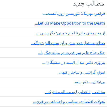
مطالب جدید
فرانس مهرینگ؛ تئوریسین ژورنالیست،…
Let Us Make Opposition to the Death…
از محرمعلی خان تا امام خمینی؛ دگردیسی…
صدای مستقل «چپ» در برابر سه چالش: جنگ…
جنگ جناح ها بر سر قدرت در میانە جنگ با…
پیروزی دکتر عبدال السید در میشیگان؛…
‌امواجِ گرانشی و ساختارِ کیهان
بی‌ثباتان - بخش دوم
مخالفت با اعدام را به مساله مشترک…
تحولات اقتصادی، سیاسی و اجتماعی در قرن…