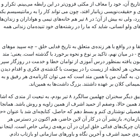
ریخ آن، خود را معاف از مکثی فزون‌تر در این رابطه می‌بینم. تکرار و
ی و حقیقت‌نویسی زیانبار افتد، چون می تواند کار را به رمانتیسیسم بک
بله، بعد سیاهکل جامعه‌ی روشنفکری ما تکان خورد، ولی نه بیش از آن؛ در ۸ تیر هم خانه‌های تیمی و هواداران و زندا
های ولو انسانی، شاید که ما را در رشته‌های خود تنیده‌مان زندانی همه
ا و در واقع با هر زنده‌ی متعلق به تاریخ فدایی خلق – چه سپید موهای
 - در میان نهم، تاکید بر نوع و نحوه برخورد با گذشته است. یعنی: متد
آزمون یافته بمنظور درس آموزی از توامان خطا و خدمت در روزگار سپر
سخن، هر لحظه‌ از زیست را در پیوست با گذشته‌ی فکری و اقدام دیدن 
 به گمان من با همین متد است که می توان کارنامه‌ی هر رفیق و به
اتی کلان بر عهده داشتند. بزرگ داشت‌ها به همین‌اند.
دهسال پیش که در شهر کلن آلمان بهمراه چند رفیق دیگر سخنران چهلمین سالگرد ۸ تیر بودم، به تبعیت از متدی ک
د همین حالا، وصفم از حمید اشرف از همین زاویه و روش باشد. همانجا
صیلی نوشتاری کنم و بسط دهم که حاصل، کتابچه‌ای شد با عنوان «حم
سازمان». بازنشر آن در کار آن لاین حاضر، هم اکنون در دسترس هر
 چریک‌های فدائی خلق ایران در آن برهه‌ی زمانی خاص است. اینجا نی
‌ی حمید اشرف و آخرین نگاه و باورهای سازمانی او بازتاب دادم.