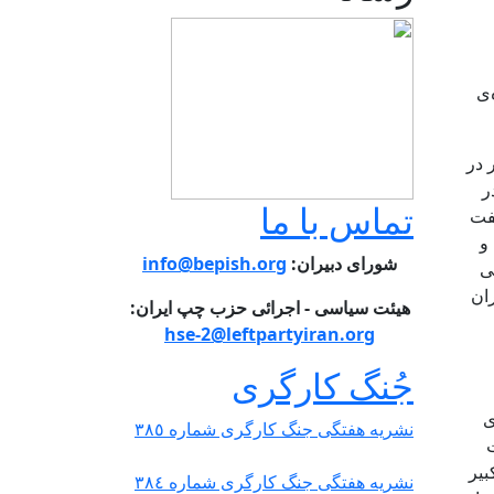
ینده‌ی
 در
ر
تماس با ما
گفت
و
شورای دبیران:
info@bepish.org
هم می
ان
هیئت سیاسی - اجرائی حزب چپ ایران:
hse-2@leftpartyiran.org
جُنگ کارگری
ی
نشریە هفتگی جنگ کارگری شمارە ٣٨٥
ست
بیر
نشریە هفتگی جنگ کارگری شمارە ٣٨٤