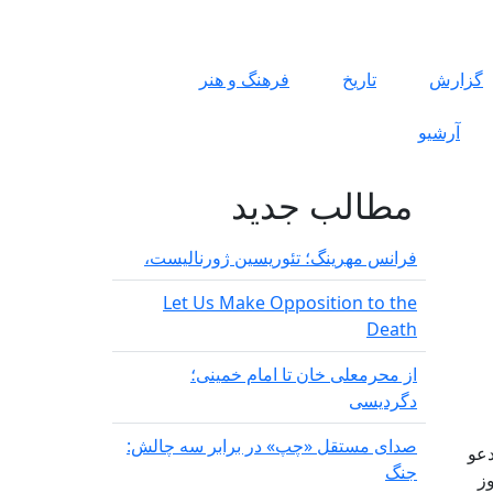
گزارش
تاریخ
فرهنگ و هنر
آرشیو
مطالب جدید
شرف!
فرانس مهرینگ؛ تئوریسین ژورنالیست،
Let Us Make Opposition to the
Death
از محرمعلی خان تا امام خمینی؛
دگردیسی
صدای مستقل «چپ» در برابر سه چالش:
 مدعو
جنگ
وز