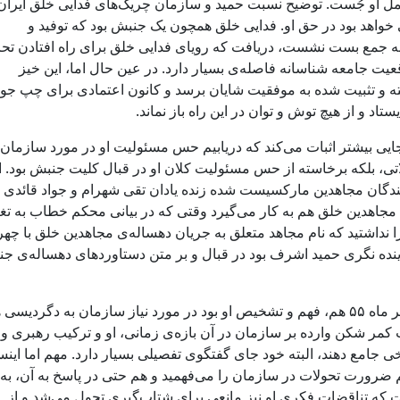
عمل او جُست. توضیح نسبت حمید و سازمان چریک‌های فدایی خلق ایران 
واهد بود در حق او. فدایی خلق همچون یک جنبش بود که توفید و
ی به جمع بست نشست، دریافت که رویای فدایی خلق برای راه افتادن تح
واقعیت جامعه شناسانه فاصله‌ی بسیار دارد. در عین حال اما، این خیز
ه و تثبیت شده به موفقیت شایان برسد و کانون اعتمادی برای چپ جو
د و از هیچ توش و توان در این راه باز نماند.
ایی بیشتر اثبات می‌کند که دریابیم حس مسئولیت او در مورد سازمان،
تی، بلکه برخاسته از حس مسئولیت کلان او در قبال کلیت جنبش بود. ا
یندگان مجاهدین مارکسیست شده زنده یادان تقی شهرام و جواد قائدی
 مجاهدین خلق هم به کار می‌گیرد وقتی که در بیانی محکم خطاب به تغی
را نداشتید که نام مجاهد متعلق به جریان دهساله‌ی مجاهدین خلق با چهر
ینده نگری حمید اشرف بود در قبال و بر متن دستاوردهای دهساله‌ی ج
نکته‌ی دوم در مورد حمید و سازمان سال ۵۴ تا تیر ماه ۵۵ هم، فهم و تشخیص او بود در مورد نیاز سازمان به دگردی
زیر ضربات کمر شکن وارده بر سازمان در آن بازه‌ی زمانی، او و ترکیب رهبری 
پاسخی جامع دهند، البته خود جای گفتگوی تفصیلی بسیار دارد. مهم اما ای
 ضرورت تحولات در سازمان را می‌فهمید و هم حتی در پاسخ به آن، به
ت که تناقضات فکری او نیز مانعی برای شتاب‌گیری تحول می‌شد و از