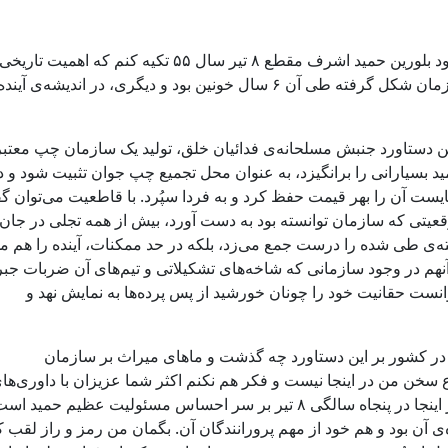
پس اجازه می‌خواهم اینجا فقط بر دو تبلور در وجود بلورین حمید اشرف مقطع ۸ تیر سال ۵۵ تکیه کنم که اهمیت تاریخی
معینی دارند. از این دو، یکی تمرکز او بر حفظ سازمان شکل گرفته طی آن ۶ سال خونین بود و دیگری، در اندیشه‌ی آ
ن دستاورد جنبش مسلحانه‌ی فدائیان خلق، تولید یک سازمان چپ معتبر
د بسیارانی را برانگیزد، به عنوان محل تجمیع چپ جوان تثبیت شود و د
ست آن را بهر قیمت حفظ کرد و به فردا سپُرد. با قاطعیت می‌توان 
یتی که سازمان توانسته بود به دست آورد، بیش از همه تجلی در جان 
اندیشه‌ی حمید اشرف داشت. حمید نه فقط گذشته‌ی طی شده را درست جمع می‎‌زد، بلکه در حد ممکنات، آینده را 
آنهم در وجود سازمانی که شاخه‌های تشکیلاتی و تیم‌های آن ضربات جبر
انست حقانیت خود را چونان خورشید از پس پرده‌ها به نمایش نهد و
ده در کشور بر این دستاورد چه گذشت و ماهای میراث بر سازمان
 سخن من در اینجا نیست و فکر هم نکنم اکثر شما عزیزان با داوری‌ها
متفاوت راجع به این تاریخ ناآشنا باشید. صحبت در اینجا در پنجاه سالگی ۸ تیر بر سر احساس مسئولیت عظیم حمید ا
آن بود و هم خود از مهم پرورانندگان آن. بگمان من رمز و راز لقب ک