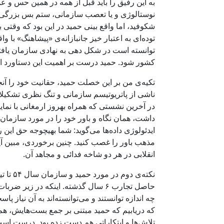
به این رفیق را باید قبل از همه در همین حس و 
نوستالوژی و یا تعصب سازمانی، ستم بس بزرگی خ
شکوفید، اما واقع بینی حمید در این بود که وقت
توده‌ای به اعتبار خیز جانبازانه‌ی «پیشاهنگ» با 
توانسته است در شکل دهی به نهادی سازمان یافت
کشور شود. حمید درست بر اهمیت این دستاورد ایستا
تکیه‌ی من بر این خصلت حمید، حقانیت خود را آنج
ناشی از پاتریوتیسم سازمانی و تنگ نظری تشکیلا
در آخرین نشستی که همراه بهروز ارمغانی با نما
داشت، همان نگاه و باور خود را در مورد سازمان
ایدئولوژی داده‌ها می‌گوید: شما بهیچوجه حق این 
مذهب باور را غصب کنید. چنین برخوردی، مبین آ
انقلابی در هر دو شاخه‌ فدائی و مجاهد آن.
حاصل تجارب ۶ سال گذشته. اینکه در 
چه اندازه توانستند و می‌توانسته‌اند به آن نیاز 
که دریابیم که حمید مبتنی بر جمع بست‌هایش، هم
تلاش‌ها و ابتکاراتی هم دست زده بود. درست اس