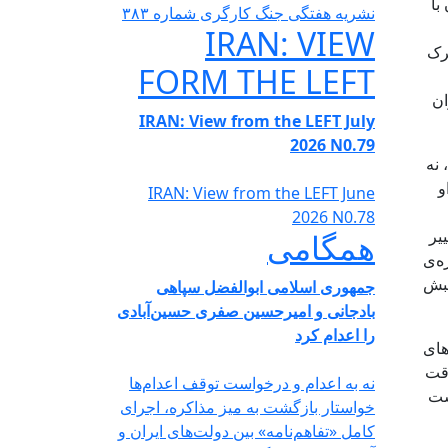
با
نشریە هفتگی جنگ کارگری شمارە ٣٨٣
IRAN: VIEW
رک
FORM THE LEFT
ان
IRAN: View from the LEFT July
2026 N0.79
 نه
و
IRAN: View from the LEFT June
2026 N0.78
یر
همگامی
ه‌ی
نبش
جمهوری اسلامی ابوالفضل سپاهی
بادجانی و امیرحسین صفری حسین‌آبادی
را اعدام کرد
سی های
وقت
نه به اعدام و درخواست توقف اعدام‌ها
نست
خواستار بازگشت به میز مذاکره، اجرای
کامل «تفاهم‌نامه» بین دولت‌های ایران و