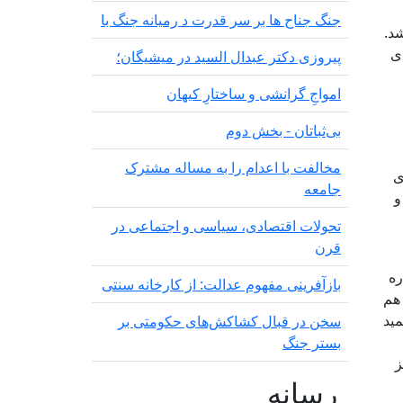
جنگ جناح ها بر سر قدرت د رمیانە جنگ با
شد.
ن‌های
پیروزی دکتر عبدال السید در میشیگان؛
‌امواجِ گرانشی و ساختارِ کیهان
بی‌ثباتان - بخش دوم
مخالفت با اعدام را به مساله مشترک
ی
جامعه
و
تحولات اقتصادی، سیاسی و اجتماعی در
قرن
ه اشاره
بازآفرینی مفهوم عدالت: از کارخانه سنتی
 هم
ید
سخن در قبال کشاکش‌های حکومتی بر
بستر جنگ
ز
رسانه