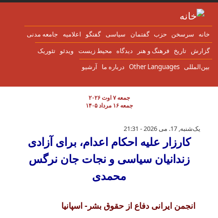
ن به محتوای اصلی
انه
سرسخن
حزب
گفتمان
سياسی
گفتگو
اعلاميه
جامعه مدنی
زارش
تاریخ
فرهنگ و هنر
دیدگاه
محیط زیست
ویدئو
تئوریک
ین‌المللی
Other Languages
درباره ما
آرشیو
جمعه ۷ اوت ۲۰۲۶
جمعه ۱۶ مرداد ۱۴۰۵
کارزار علیه احکام اعدام، برای آزادی زندانی
یک‌شنبه, 17. می 2026 - 21:31
کارزار علیه احکام اعدام، برای آزادی
زندانیان سیاسی و نجات جان نرگس
محمدی
انجمن ایرانی دفاع از حقوق بشر- اسپانیا