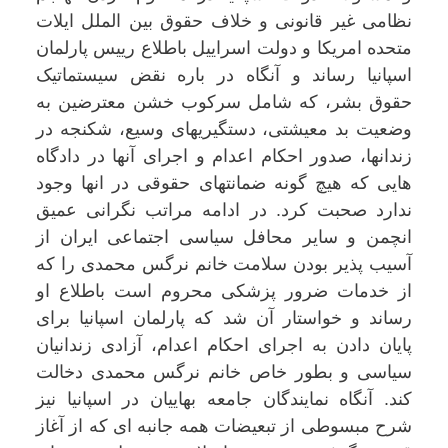
نظامی غیر قانونی و خلاف حقوق بین الملل ایلات
متحده امریکا و دولت اسراییل باطلاع رییس پارلمان
اسپانیا رساند و آنگاه در باره نقض سیستماتیک
حقوق بشر، که شامل سرکوب خشن معترضین به
وضعیت بد معیشتی، دستگیریهای وسیع، شکنجه در
زندانها، صدور احکام اعدام و اجرای آنها در دادگاه
هایی که هیچ گونه ضمانتهای حقوقی در انها وجود
ندارد صحبت کرد. در ادامه مراتب نگرانی عمیق
انچمن و سایر محافل سیاسی اجتماعی ایران از
آسیب پذیر بودن سلامت خانم نرگس محمدی را که
از خدمات ضرور پزشکی محروم است باطلاع او
رساند و خواستار آن شد که پارلمان اسپانیا برای
پایان دادن به اجرای احکام اعدام، آزادی زندانیان
سیاسی و بطور خاص خانم نرگس محمدی دخالت
کند. آنگاه نمایندگان جامعه بهاییان در اسپانیا نیز
شرح مبسوطی از تبعیضات همه جانبه ای که از آغاز