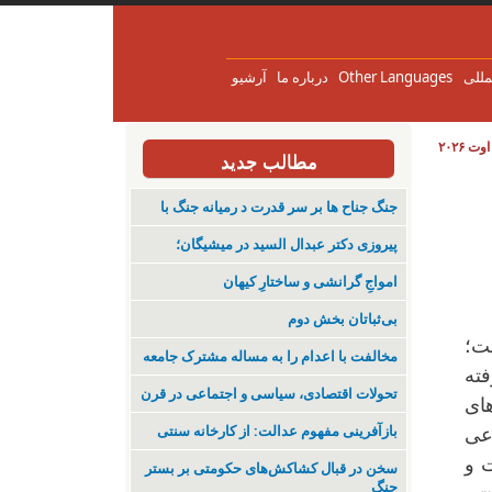
مللی
Other Languages
درباره ما
آرشیو
مطالب جدید
جنگ جناح ها بر سر قدرت د رمیانە جنگ با
پیروزی دکتر عبدال السید در میشیگان؛
‌امواجِ گرانشی و ساختارِ کیهان
بی‌ثباتان بخش دوم
ست؛
مخالفت با اعدام را به مساله مشترک جامعه
ته
تحولات اقتصادی، سیاسی و اجتماعی در قرن
ای
بازآفرینی مفهوم عدالت: از کارخانه سنتی
عی
ت و
سخن در قبال کشاکش‌های حکومتی بر بستر
جنگ