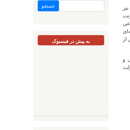
جستجو
نیز
نت
اعی
‌ای
از
به پیش در فیسبوک
 و
ولت