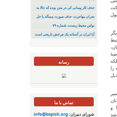
نتی
رکت
حذف کار پیمانی کی در متن بودە کە حالا بە
ول
بحران مهاجرت‌، حذف صورت مسأله یا حل
بولتن محیط زیست، شماره ۷۹
یگر
آیا ایران در آستانه یک چرخش تاریخی است
حیط
ن،
هٔ
که
رسانه
 را
دیل
یر
نان
تماس با ما
 و
شورای دبیران:
info@bepish.org
شد