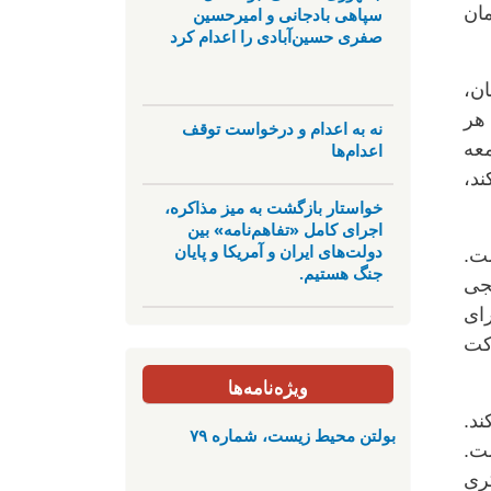
مان
سپاهی بادجانی و امیرحسین
صفری حسین‌آبادی را اعدام کرد
ن،
 هر
نه به اعدام و درخواست توقف
عه
اعدام‌ها
ند،
خواستار بازگشت به میز مذاکره،
اجرای کامل «تفاهم‌نامه» بین
دولت‌های ایران و آمریکا و پایان
ت.
جنگ هستیم.
نجی
رای
کت
ویژه‌نامه‌ها
د.
بولتن محیط زیست، شماره ۷۹
ت.
ری