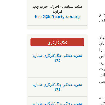
هیئت سیاسی - اجرائی حزب چپ
ایران:
ی و
hse-2@leftpartyiran.org
 کف
ار
جُنگ کارگری
انان
را
نشریە هفتگی جنگ کارگری شمارە
ر هراس
٣٨٥
د،
درت
ند،
سی
نشریە هفتگی جنگ کارگری شمارە
٣٨٤
نه
نشریە هفتگی جنگ کارگری شمارە
گی