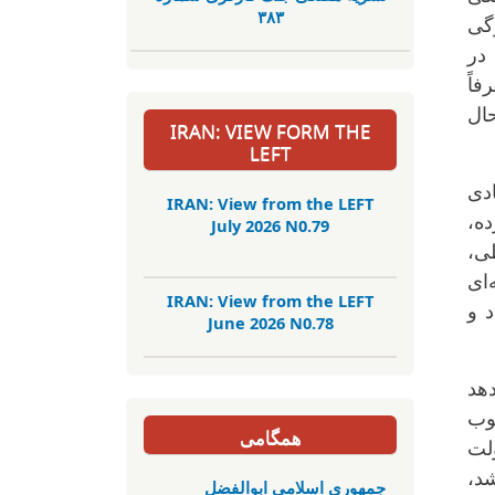
٣٨٣
گی
در
اً
حال
IRAN: VIEW FORM THE
LEFT
ادی
IRAN: View from the LEFT
ه،
July 2026 N0.79
طی،
ای
IRAN: View from the LEFT
د و
June 2026 N0.78
دهد
وب
همگامی
ولت
شد،
جمهوری اسلامی ابوالفضل