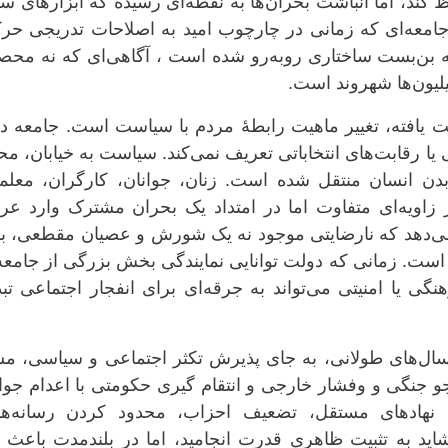
 کند، اما انباشت بحران‌ها به نقطه‌ای رسیده که ابزارهای س
 جامعه‌ای که زمانی در چارچوب امید به اصلاحات تدریجی ح
به بن‌بست ساختاری روبه‌رو شده است ، آگاهی‌ای که نه محص
میلیون‌ها شهروند است.
 یافته، تغییر ماهیت رابطهٔ مردم با سیاست است. جامعه د
یا رقابت‌های انتخاباتی تعریف نمی‌کند. سیاست به خیابان، م
دن انسان منتقل شده است. زنان، جوانان، کارگران، معلما
زاویه‌ای متفاوت اما در امتداد یک بحران مشترک وارد عرص
 می‌دهد که نارضایتی موجود نه یک شورش و عصیان مقطعی، بل
است. زمانی که دولت توانایی نمایندگی بخش بزرگی از جامعه
ی یا امنیتی می‌تواند به جرقه‌ای برای انفجار اجتماعی تب
‌های طولانی، به جای پذیرش تکثر اجتماعی و سیاسی، مس
و جنگی و وفشار خارجی و انتقام گیری حکومتی با اعدام جوا
نهادهای مستقل، تضعیف احزاب، محدود کردن رسانه‌ها
شاید به تثبیت ظاهری قدرت انجامید، اما در بلندمدت باعث 