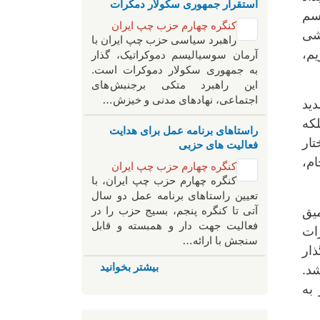
استقرار جمهوری سکولار دمکرات
سم
کنگره چهارم حزب چپ ایران
شی
راهبرد سياسی حزب چپ ایران با
یم،
آرمان سوسیالیسم دموکراتیک، گذار
به جمهوری سکولار دموکرات است.
این راهبرد متکی برجنبش های
اجتماعی، نهادهای مدنی و خیزش‌…
ید
که
راستاهای برنامه عمل برای هدایت
ار
فعالیت های حزبی
ام،
کنگره چهارم حزب چپ ایران
کنگره چهارم حزب چپ ایران، با
تعیین راستاهای برنامه عمل دو سال
آتی تا کنگره پنجم، بسیج حزب را در
یق
فعالیت جهت دار و همبسته و قابل
ات
سنجش با ارائه…
ار
بیشتر بخوانید
د.
به