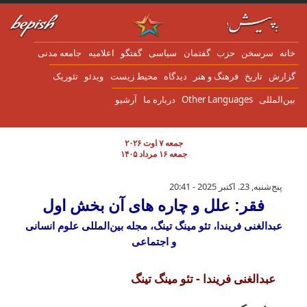
ن به محتوای اصلی
انه
سرسخن
حزب
گفتمان
سياسی
گفتگو
اعلاميه
جامعه مدنی
زارش
تاریخ
فرهنگ و هنر
دیدگاه
محیط زیست
ویدئو
تئوریک
ین‌المللی
Other Languages
درباره ما
آرشیو
جمعه ۷ اوت ۲۰۲۶
جمعه ۱۶ مرداد ۱۴۰۵
فقر: علل و چاره های آن بخش اول
پنج‌شنبه, 23. اکتبر 2025 - 20:41
فقر: علل و چاره های آن بخش اول
عبدالغنی فریندا، تئو مینگ تینگ، مجله بین‌المللی علوم انسانی
و اجتماعی
عبدالغنی فریندا - تئو مینگ تینگ