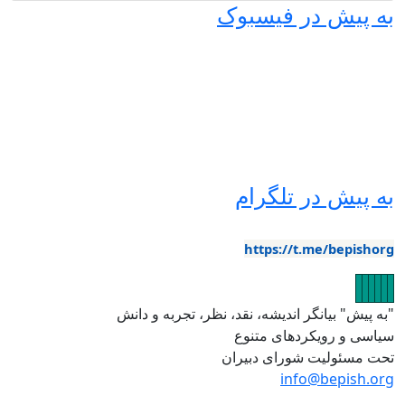
ه پیش در فیسبوک
ه پیش در تلگرام
https://t.me/bepishor
صویر
تصویر
تصویر
تصویر
تصویر
تصویر
به پیش" بیانگر اندیشه، نقد، نظر، تجربه و دانش
یاسی و رویکردهای متنوع
حت مسئولیت شورای دبیران
info@bepish.or