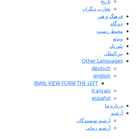
تاريخ
تجارب ديگران
فرهنگ و هنر
دیدگاه
محیط زیست
ویدئو
تئوریک
بین‌المللی
Other Languages
deutsch
english
IRAN: VIEW FORM THE LEFT
français
español
درباره ما
آرشیو
آرشیو نویسندگان
آرشیو زمانی