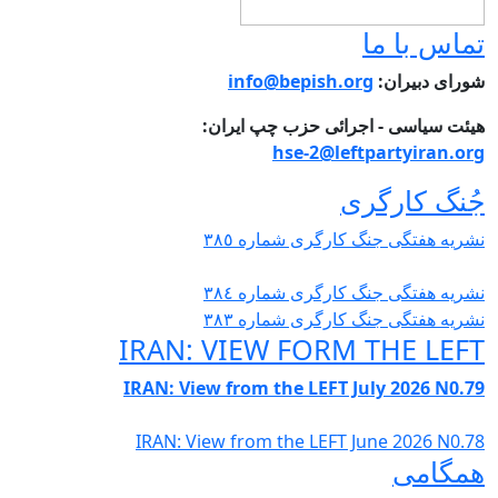
ماس با ما
ورای دبیران:
info@bepish.org
یئت سیاسی - اجرائی حزب چپ ایران:
hse-2@leftpartyiran.or
ُنگ کارگری
شریە هفتگی جنگ کارگری شمارە ٣٨٥
شریە هفتگی جنگ کارگری شمارە ٣٨٤
شریە هفتگی جنگ کارگری شمارە ٣٨٣
IRAN: VIEW FORM THE LEF
IRAN: View from the LEFT July 2026 N0.7
IRAN: View from the LEFT June 2026 N0.7
مگامی