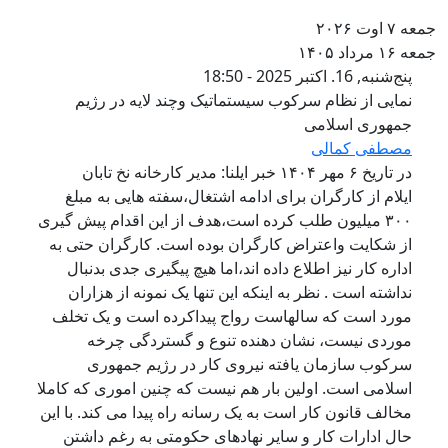
عه ۷ اوت ۲۰۲۶
عه ۱۶ مرداد ۱۴۰۵
نمایی از نظام سرکوب سیستماتیک وچ
پنج‌شنبه, 16. اکتبر 2025 - 18:50
نمایی از نظام سرکوب سیستماتیک وچند لایه در رژیم
جمهوری اسلامی
مصطفی کمالی
در تاریخ ۶ مهر ۱۴۰۴ خبر ایلنا: مدیر کارخانه نخ تابان
ایلام از کارگران برای ادامه اشتغال،سفته هایی به مبلغ
۳۰۰ میلیون طلب کرده است،هدف از این اقدام پیش گیری
از شکایت واعتراض کارگران بودە است. کارگران حتی به
اداره کار نیز اطلاع داده اند،اما هیچ پیگیری جدی بدنبال
نداشتە است . نظر بە اینکە این تنها یک نمونە از هزاران
مورد است کە سالهاست رواج پیداکردە است و یک تخلف
موردی نیست، نشان دهنده تنوع و گستردگی چرخه
سرکوب سازمان یافته نیروی کار در رژیم جمهوری
اسلامی است. اولین بار هم نیست کە چنین اموری کە کاملا
مخالف قانون کار است بە یک رسانە راە پیدا می کند. با این
حال ادارات کار و سایر نهادهای حکومتی بە رغم داشتن