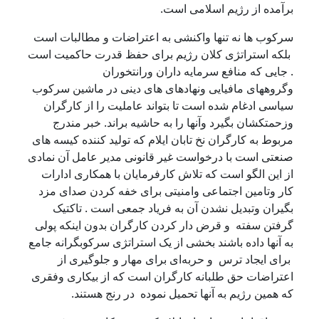
برآمدە از رژیم اسلامی است.
سرکوب ها نه تنها واکنشی به اعتراضات و مطالبات است
بلکه استراتژی کلان رژیم برای حفظ قدرت حاکمیت است
. جایی که منافع سرمایه داران ورانتخوران
وگروههای مافیایی ونهادهای های دینی در ماشین سرکوب
سیاسی ادغام شده است تا بتواند عاملیت را از کارگران
وزحمتکشان بگیرد وآنها را به حاشیه براند. خبر مندرج
مربوط بە کارگران نخ تابان ایلام کە تولید کننده کیسه های
صنعتی است با درخواست غیر قانونی مدیر عامل آن نمادی
از این الگو است که تلاش کارفرمایان با همکاری ادارات
کار وتامین اجتماعی وامنیتی برای خفه کردن صدای مزد
بگیران وتبدیل نشدن آن به فریاد جمعی است . تاکتیک
گرفتن سفته و قرض دار کردن کارگران بدون اینکە پولی
بە آنها دادە باشند بخشی از یک استراتژی سرکوبگرانە جامع
برای ایجاد ترس و حربەای برای مهار و جلوگیری از
اعتراضات حق طلبانە کارگران است که از بیکاری وفقری
کە همین رژیم بە آنها تحمیل نمودە در رنج هستند.