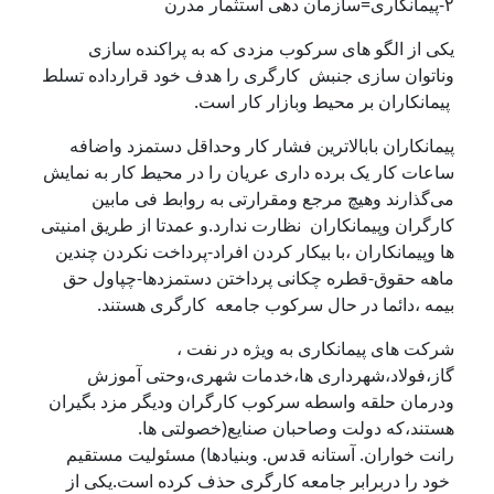
۲-پیمانکاری=سازمان دهی استثمار مدرن
یکی از الگو های سرکوب مزدی که به پراکنده سازی
وناتوان سازی جنبش کارگری را هدف خود قرارداده تسلط
پیمانکاران بر محیط وبازار کار است.
پیمانکاران بابالاترین فشار کار وحداقل دستمزد واضافه
ساعات کار یک برده داری عریان را در محیط کار به نمایش
می‌گذارند وهیچ مرجع ومقرارتی به روابط فی مابین
کارگران وپیمانکاران نظارت ندارد.و عمدتا از طریق امنیتی
ها وپیمانکاران ،با بیکار کردن افراد-پرداخت نکردن چندین
ماهه حقوق-قطره چکانی پرداختن دستمزدها-چپاول حق
بیمه ،دائما در حال سرکوب جامعه کارگری هستند.
شرکت های پیمانکاری به ويژه در نفت ،
گاز،فولاد،شهرداری ها،خدمات شهری،وحتی آموزش
ودرمان حلقه واسطه سرکوب کارگران ودیگر مزد بگیران
هستند،که دولت وصاحبان صنایع(خصولتی ها.
رانت خواران. آستانه قدس. وبنیادها) مسئولیت مستقیم
خود را دربرابر جامعه کارگری حذف کرده است.یکی از