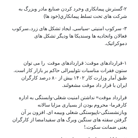
۲-گسترش پیمانکاری وخرد کردن صنایع مادر وبزرگ به
شرکت های تحت تسلط پيمانکاري(خود ها)
۳- سرکوب امنیتی -سیاسی. ایجاد تشکل های زرد..سرکوب
فعالان واتحادیه ها وسندیکا ها ودیگر تشکل های
دموکراتیک.
۱-قراردادهای موقت: قراردادهای موقت را می توان
ستون فقرات مناسبات نئولیبرالی حاکم بر بازار کار است.
طبق آمار وزارت کار ۱۴۰۲ بیش از ۸۰ درصد کارگران
ایران با قرار داد موقت مشغولند.
قرارداد موقت= نداشتن امنیت شغلی-وابستگی به اداره
کارفرما- محروم بودن از بسیاری مزایا سالانه
وبازنشستگی-ناپیوستگی شغلی وبیمه ای. افزون بر آن
گرفتن سفته های سنگین وبرگ های سفیدامضا از کارگران
یعنی ضمانت سکوت.!