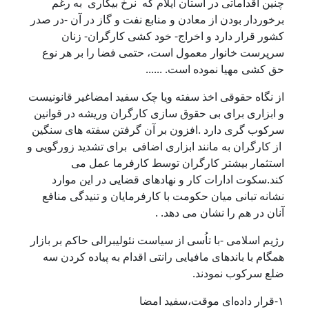
چنین اقداماتی در استان ایلام کە نرخ بیکاری بە رغم
برخوردار بودن از معادن و منابع نفت و گاز در آن -در صدر
کشور قرار دارد و اخراج- خود کشی کارگران- زنان
سرپرست خانوار معمول است، حتمی فضا را بر هر نوع
حق کشی مهیا نمودە است. ......
از نگاه حقوقی اخذ سفته ویا چک سفید امضاغیر قانونیست
و ابزاری برای بی حقوق سازی کارگران وریشه در قوانین
سرکوب گری دارد .افزون بر آن گرفتن سفته های سنگین
از کارگران به مانند ابزاری اضافی برای تشدید زورگویی و
استثمار بیشتر کارگران توسط کارفرما عمل می
کند.سکوت ادارات کار و نهادهای قضایی در این موارد
نشانە تبانی میان حکومت با کارفرمایان و تنیدگی منافع
آنان در هم را نشان می دهد. .
رژیم اسلامی -با تاُسی از سیاست نئولیبرالی حاکم بر بازار
همگام با باندهای مافیایی رانتی اقدام به پیاده کردن سه
ضلع سرکوب نمودند.
۱-قرار داده‌ای موقت،سفید امضا