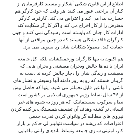
اطلاع از این قانون شکنی آشکار و مستند کارفرمایان از
کنار آن براحتی عبور می کنند. هر وقت کە خود کارگر هم
جسارت پیدا می کند و اعتراض می کند، کارفرما کارگر
معترض را از کار اخراج می کند و اگر کارگر شکایت کند
ادارات کار چنان کە بایستە است رسیدگی نمی کنند و چون
کارگران فاقد تشکلی هستند کە در چنین مواقعی از آنها
حمایت کند، معمولا شکایات شان رە بسویی نمی برد.
هم اکنون نه تنها کارگران وزحمتکشان، بلکە کل جامعه
ایران با ده ها چالش وبحران معیشتی و بحران هایی کە
معیشت و زندگی شان را دچار چالش کردەاند دست بە
گریبان هستند کە رو بە روز دامنە آنها وسیعتر و فشار های
ناشی از آنها غیر قابل تحملتر می شود. اینها که حاصل بیش
از ۴۶ سال تسلط رژیم جمهوری اسلامی بر کشور است.
نظام سرکوب سیستماتیک که هر روز به شیوه های غیر
انسانی تر گشته وهدف آن تضعیف همبستگی،پراکنده کردن
نیروی های مطالبه گر وناتوان کردن قدرت جمعی
اعتراضات که ریشه در سياست نئولیبرالی حاکم بر بازار
کار، امنیتی سازی جامعه وتسلط باندهای رانتی مافیایی