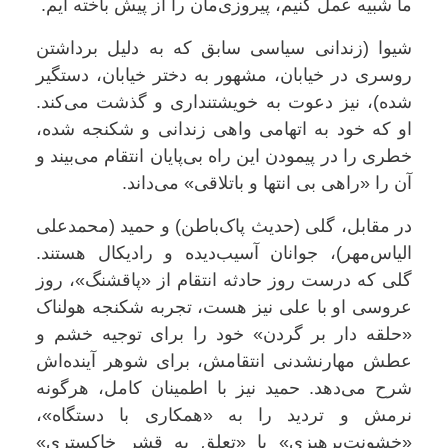
ما شبیه عمل کنیم، پیروزی‌مان را از پیش باخته ایم.
شیوا (زندانی سیاسی سابق که به دلیل برداشتن
روسری در خیابان، مشهور به دختر خیابان، دستگیر
شده)، نیز دعوت به خویشتنداری و گذشت می‌کند.
او که خود به اتهامی واهی زندانی و شکنجه شده،
خطری را در پیمودن این راه بی‌پایان انتقام می‌بیند و
آن را «راهی بی انتها و باتلاقی» می‌داند.
در مقابل، گلی (حدیث پاک‌باطن) و حمید (محمدعلی
الیاس‌مهر)، جوانان آسیب‌دیده و رادیکال هستند.
گلی که درست روز حادثه انتقام از «پاقشنگ»، روز
عروسی او با علی نیز هست، تجربه شکنجه هولناک
«حلقه دار بر گردن» خود را برای توجیه خشم و
عطش مهارنشدنی انتقامش، برای شوهر آینده‌اش
شرح می‌دهد. حمید نیز با اطمینان کامل، هرگونه
نرمش و تردید را به «همکاری با دستگاه»،
«خشونت‌پرهیزی» یا «تعلق به قشر خاکستری»