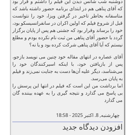
دوشنبه شب شانس ديدن اين فيلم را داشتم و قرار بود
كه آقاى پناهى هم در ابتداى برنامه حضور داشته باشد كه
متاسفانه بخاطر تاخير در گرفتن ويزا، خود را نتوانست
قبل از شروع فيلم كه اولين اكران در سانفرانسيسكو بود،
خود را برساند وقرار بود كه جشنى هم پس از پايان برگزار
گردد با حضور آقاى پناهى من ثبت نام نكرده بودم و مطلع
نيستم كه آيا آقاى پناهى شركت كرده بود و يا نه؟
آقاى عصاره در انتهاى مقاله خود چنين مى نويسد بازجو،
پس از بازیافتن خود، با اینکه اسیرکنندگان خود را
می‌شناسد، دیگر علیه آن‌ها دست به جنایت نمی‌زند و فیلم
به پایان می‌رسد.
اما برداشت من اين است كه فيلم در انتها اين پرسش را
بى پاسخ مى گذارد و نتيجه گيرى را به عهده بيننده گان
مى گذارد
چهارشنبه, 8. اکتبر 2025 - 18:58
افزودن دیدگاه جدید