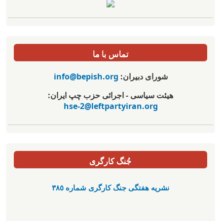
تماس با ما
شورای دبیران:
info@bepish.org
هیئت سیاسی - اجرائی حزب چپ ایران:
hse-2@leftpartyiran.org
جُنگ کارگری
نشریە هفتگی جنگ کارگری شمارە ٣٨٥