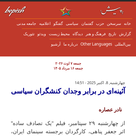
ن به محتوای اصلی
انه
سرسخن
حزب
گفتمان
سياسی
گفتگو
اعلاميه
جامعه مدنی
زارش
تاریخ
فرهنگ و هنر
دیدگاه
محیط زیست
ویدئو
تئوریک
ین‌المللی
Other Languages
درباره ما
آرشیو
جمعه ۷ اوت ۲۰۲۶
جمعه ۱۶ مرداد ۱۴۰۵
آئینه‌ای در برابر وجدان کنشگران سیاسی
چهارشنبه, 8. اکتبر 2025 - 14:51
آئینه‌ای در برابر وجدان کنشگران سیاسی
نادر عصاره
از چهارشنبه ۲۹ سپتامبر، فیلم "یک تصادف ساده"
اثر جعفر پناهی، کارگردان برجسته سینمای ایران،