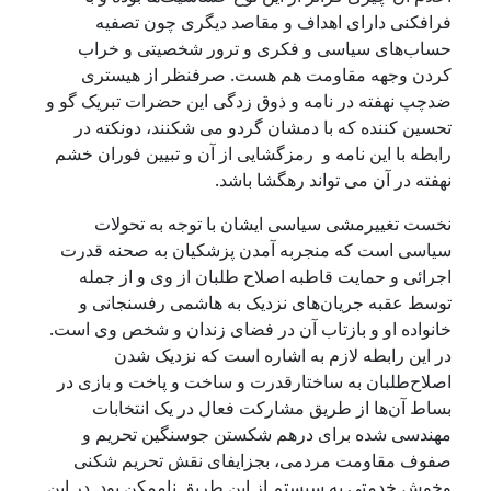
رافکنی دارای اهداف و مقاصد دیگری چون تصفیه
ساب‌های سیاسی و فکری و ترور شخصیتی و خراب
ردن وجهه مقاومت هم هست. صرفنظر از هیستری
دچپ نهفته در نامه و ذوق زدگی این حضرات تبریک ‌گو و
حسین کننده که با دمشان گردو می شکنند، دونکته در
ابطه با این نامه و رمزگشایی از آن و تبیین فوران خشم
هفته در آن می تواند رهگشا باشد.
خست تغییرمشی سیاسی ایشان با توجه به تحولات
یاسی است که منجربه آمدن پزشکیان به صحنه قدرت
جرائی و حمایت قاطبه اصلاح طلبان از وی و از جمله
وسط عقبه جریان‌های نزدیک به هاشمی رفسنجانی و
انواده او و بازتاب آن در فضای زندان و شخص وی است.
ر این رابطه لازم به اشاره است که نزدیک شدن
صلاح‌طلبان به ساختارقدرت و ساخت و پاخت و بازی در
ساط آن‌ها از طریق مشارکت فعال در یک انتخابات
هندسی شده برای درهم شکستن جوسنگین تحریم و
فوف مقاومت مردمی، بجزایفای نقش تحریم شکنی
خوش خدمتی به سیستم از این طریق ناممکن بود. در این