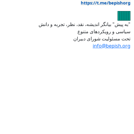
https://t.me/bepis
ر
یر
ویر
صویر
تصویر
تصویر
یش" بیانگر اندیشه، نقد، نظر، تجربه و دانش
ی و رویکردهای متنوع
مسئولیت شورای دبیران
info@bepish