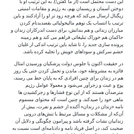
ین دست محتمل است (از ما گفتن!). به این ترتیب او با
وختن آسمان و ریسمان بهم، به رژیم و مقامات امنیتی
یگنال ارسال‌ می‌کند که هرچه زود تر او را آزادکنند و باین
رتیب با انتساب یک توهم مالیخولیائی بقصدبدنام کردن
بارزان زندانی و هم بندانش، برای دست اندرکاران زندان و
اکمان هم خوراک تبلیغاتی فراهم ‌می کند و هم زمینه
رونده سازی جدید را. تا شاید باین ترتیب اندکی از غلیان
شم سرکش و سوداهای خویش را تخلیه کرده باشد.
ر حقیقت اکنون با جلوس دولت پزشکیان ورسیدن امثال
ائزه به مشروطه خود، ماندن و تحمل کردن حتی یک روز
م در زندان برای چنین افرادی که به پایان خط می رسند،
وچ و عبث و زجرآور می‌شود و معمولا عوامل رژیم
ترصدآن هستند که از این نوع فشارها و زجرکشیدن ها
اهی خود را صیدکند. و چنین است که محتوای مسموم
امه «زندان در زندان» آکنده از خشم و نفرت، بیش از
ن‌که از مشکلات و مسائل مرتبط با تنش‌های درونی
ندانیان نشات گرفته باشد و پیرامون چگونگی و دلایل آن
حبت کند، در اصل فریاد نامه و دادنامه‌ای است نسبت به