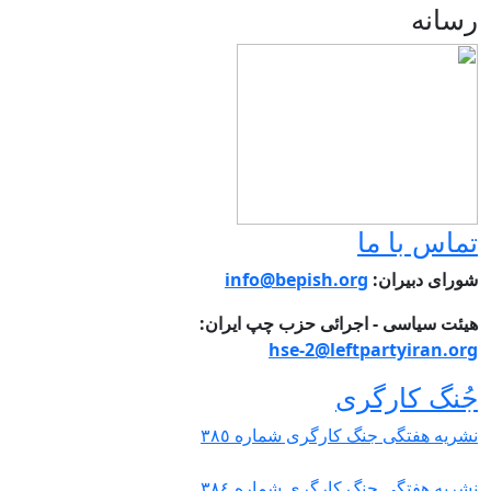
نه
س با ما
ی دبیران:
info@bepish.org
 سیاسی - اجرائی حزب چپ ایران:
hse-2@leftpartyiran
گ کارگری
 هفتگی جنگ کارگری شمارە ٣٨٥
 هفتگی جنگ کارگری شمارە ٣٨٤