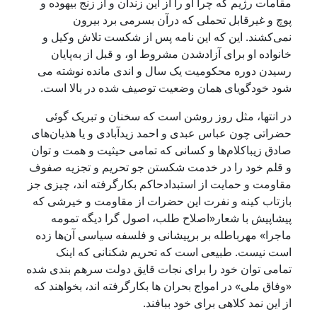
قامات رژیم که چرا او را از این زندان و از زنج بیهوده و
وچ و غیرقابل تحملی که درآن بسرمی برد بیرون
می‌کشند. این که این نامه پس از شکست تلاش وکیل و
انواده او برای آزادشدن مشروط او، و قبل از به‌پایان
سیدن دوره محکومیت یک سال و اندی مانده نوشته می
ود خودگویای همان وضعیت توصیف شده در بالا است.
ر انتها، مثل روز روشن است که سخنان و تبریک گوئی
ضراتی چون عباس عبدی ‌و احمد زیدآبادی‌ و یا هذیان‌های
ادق زیباکلام‌ها و کسانی که تمامی حیثیت و همت و توان
 قلم خود را در خدمت شکستن جو تحریم و تجزیه صفوف
قاومت و حمایت از استبدادحاکم بکارگرفته اند، چیزی جز
ازتاب کینه و نفرت این حضرات از مقاومت و خیرشی که
یشاپیش با شعار«اصلاح طلب، اصول گرا دیگه تمومه
اجرا» مهرباطله بر برپیشانی و فلسفه سیاسی آن‌ها زده
ست نیست. طبیعی است که تحریم شکنانی که اینک
مامی توان خود را برای نجات قایق دولت سرهم بندی شده
وفاق ملی» در امواج بحران ها بکارگرفته اند، بخواهند که
ز این نمد کلاهی برای خود ببافند.