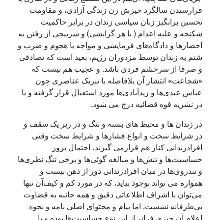
رارسیدن سالگرد خیزش زن زندگی آزادی، و مقاومت
حسین برانگیز زنان سیاسی زندان در برابر حاکمیت
کنجه و علیه اعدام ( با هر گرایشی) و سرپیچی از رفتن به
حضارها و دادگاه‌های فرمایشی و مواجه با هجوم و ضرب و
تم به زندان توسط مزدوران رژیم، بعید است که تصادفی
 صرفا از سرخشم فردی باشد. و عجیب هم نیست که
شجاعت» انتشار آن بلافاصله با تبریک عناصری چون
باس عبدی‌ها و زیدآبادی‌ها مورد استقبال قرار گرفته و یا
ر نشریه قوه قضائیه درج می شود.
ر زندان‌ ها و محیط های بسته و تنگ و در زیر یک سقف و
ر شرایط سخت و انواع فشارها و شرایط سخت وقتی
فرادزندانی کنار هم قرارمی گیرند، احتمال بروز
ساسیت‌ها و تنش‌ها و مبالغه گوئی‌ها و برخی تنگ نظری‌ها
 تندروی‌ها در میان‌ افرادزندانی دور از ذهن نیست و
مواره می تواند بوجود بیاید، که در مورد کم و کیف‌آن تنها
ی‌توان با اشراف اطلاعاتی دقیق و همه جانبه به قضاوت
ی‌طرفانه نشست. اما پیام و محتوای اصلی نامه و نحوه
علام آن چیزی فراتر از این نوع حساسیت‌ها بوده و با