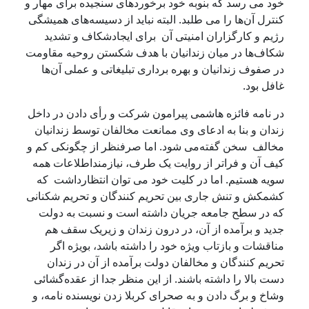
ود می رسد که بنوبه خود برخوردهای سنجیده برای مهار و
نترل آن‌ها را می طلبد. البته نباید از دسیسه‌های همیشگی
ژیم و کارگزاران امنیتی آن برای ایجادشکاف و تشدید
کاف‌ها در میان زندانیان با هدف شکستن روحیه مقاومت
ر صفوف زندانیان و بهره برداری تبلیغاتی و عملی آن‌ها
افل بود.
ر نامه فائزه هاشمی پیرامون شرکت و رأی دادن در داخل
ندان و بنا به ادعای وی ممانعت مخالفان توسط زندانیان
خالف سخن گفته‌می شود. اما صرفنظر از چگونکی کم و
یف آن و فراتر از روایت یک طرف، نیازمنداطلاعات همه
ویه هستیم. اما در کلیت خود می توان انتظارداشت که
شمکش و تنش جاری بین تحریم کنندگان و تحریم شکنانی
ه در سطح جامعه جریان داشته است و نسبت به دولت
دید و برآمده از آن، در درون زندان و زیریک سقف هم
ناقشات و بازتاب ویژه خود را داشته باشد، بویژه اگر
حریم کنندگان و مخالفان دولت برآمده از آن در زندان
ست بالا را داشته باشند. از این منظر جدا از عقده‌گشائی
شاخ و برگ دادن و به صحرای کربلا زدن نویسنده نامه، و