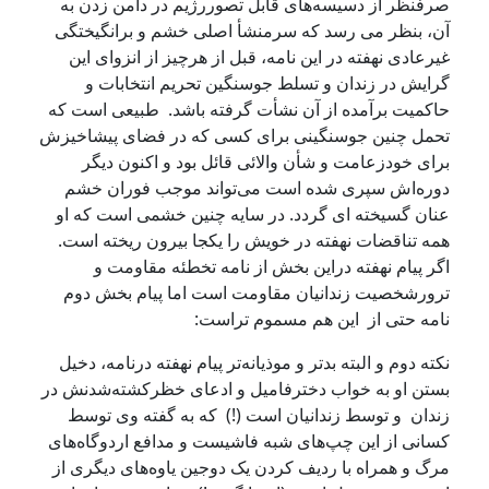
رفنظر از دسیسه‌های قابل تصوررژیم در دامن زدن به
ن، بنظر می رسد که سرمنشأ اصلی خشم و برانگیختگی
یرعادی نهفته در این نامه، قبل از هرچیز از انزوای این
رایش در زندان و تسلط جوسنگین تحریم انتخابات و
اکمیت برآمده از آن نشأت گرفته باشد. طبیعی است که
حمل چنین جوسنگینی برای کسی که در فضای پیشاخیزش
رای خودزعامت و شأن والائی قائل بود و اکنون دیگر
وره‌اش سپری شده است می‌تواند موجب فوران خشم
نان گسیخته ای گردد. در سایه چنین خشمی است که او
مه تناقضات نهفته در خویش را یکجا بیرون ریخته است.
گر پیام نهفته دراین بخش از نامه تخطئه مقاومت و
رورشخصیت زندانیان مقاومت است اما پیام بخش دوم
امه حتی از این هم مسموم تراست:
کته دوم و البته بدتر و موذیانه‌تر پیام نهفته درنامه، دخیل
ستن او به خواب دخترفامیل و ادعای خظرکشته‌شدنش در
ندان و توسط زندانیان است (!) که به گفته وی توسط
سانی از این چپ‌های شبه فاشیست و مدافع اردوگاه‌های
رگ و همراه با ردیف کردن یک دوجین یاوه‌های دیگری از