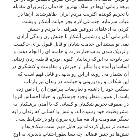
رهه زمانی آن‌ها در سلک بهترین خادمان رژیم برای مقابله
ا تحریم کوبنده اکثریت مردم ایران ظاهرشدند. آن‌ها در
یاب سرمایه اجتماعی لازم بجز خیانت آشکار و پشت
ردن به ادعاهای دروغین همراهی با مردم و جنبش
افرمانی آنان و دشمنی آشکار با جنبش زن زندگی آزادی
می توانستند این خدمت شایان و قابل قبول برای حاکمیت
 نزدیک شدن به ساختارقدرت و خامنه ای را انجام دهند. و
یز باتوجه به این‌که زندانیان کنونی بویژه قاطبه زنان زندانی
ساسا برآمده و یا متأثر از خیزش و مقاومت و کنشگری در
ن بشمار می روند، از این رو بدیهی و قابل فهم است که
ین شکاف و رودرروئی و خیانت، در زندان نیز بازتاب
نگین خود را داشته و تعارضات پیرامون آن را دامن زده
اشد. از همین منظر وجود جوسنگین و احیانا احساس انزوا
ر صفوف تحریم شکننان و کسانی که با آمدن پزشکیان به
شروطیت خود رسیده اند، و تنش با کسانی که زندان را به
نگر مقاومت و ادامه مبارزه بیرون ولو در شرایط بسی
خت تر تبدیل کرده‌اند نیز قابل فهم است. شکاف‌ها و
نش‌ها در چنین فضائی چه بسا بطوراجتناب ناپذیری به اوج