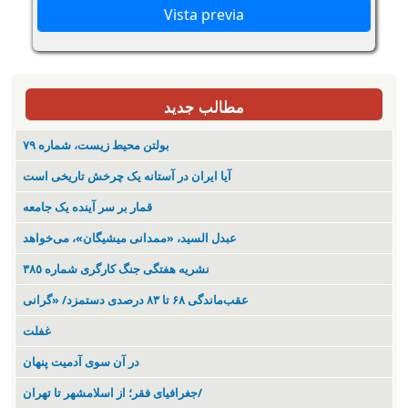
مطالب جدید
بولتن محیط زیست، شماره ۷۹
آیا ایران در آستانه یک چرخش تاریخی است
قمار بر سر آینده یک جامعه
عبدل السید، «ممدانی میشیگان»، می‌خواهد
نشریە هفتگی جنگ کارگری شمارە ٣٨٥
عقب‌ماندگی ۶۸ تا ۸۳ درصدی دستمزد/ «گرانی
غفلت
در آن سوی آدمیت پنهان
جغرافیای فقر؛ از اسلامشهر تا تهران/