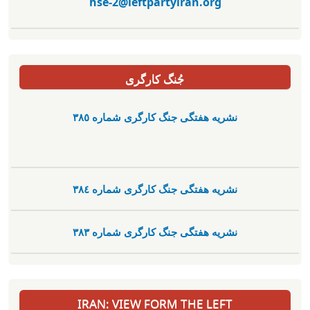
hse-2@leftpartyiran.org
جُنگ کارگری
نشریە هفتگی جنگ کارگری شمارە ٣٨٥
نشریە هفتگی جنگ کارگری شمارە ٣٨٤
نشریە هفتگی جنگ کارگری شمارە ٣٨٣
IRAN: VIEW FORM THE LEFT