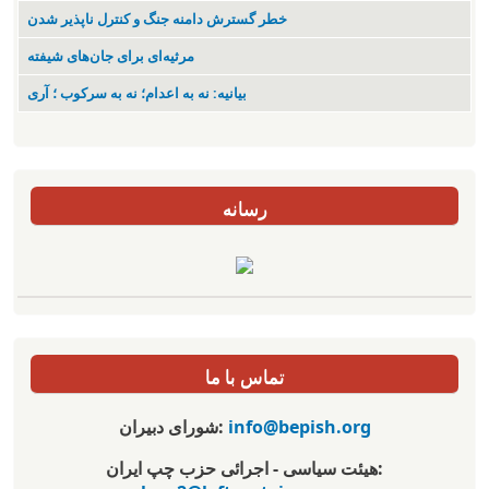
خطر گسترش دامنه جنگ و کنترل ناپذیر شدن
مرثیه‌ای برای جان‌های شیفته
بیانیه: نه به اعدام؛ نه به سرکوب ؛ آری
رسانه
تماس با ما
شورای دبیران:
info@bepish.org
هیئت سیاسی - اجرائی حزب چپ ایران: