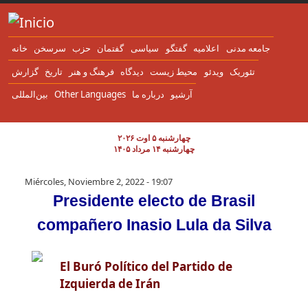
Pasar al contenido principal
جامعه مدنی
اعلاميه
گفتگو
سياسی
گفتمان
حزب
سرسخن
خانه
تئوریک
ویدئو
محیط زیست
دیدگاه
فرهنگ و هنر
تاریخ
گزارش
بین‌المللی
Other Languages
درباره ما
آرشیو
چهارشنبه ۵ اوت ۲۰۲۶
چهارشنبه ۱۴ مرداد ۱۴۰۵
Presidente electo de Brasil compañero
Miércoles, Noviembre 2, 2022 - 19:07
Presidente electo de Brasil
compañero Inasio Lula da Silva
El Buró Político del Partido de
Izquierda de Irán