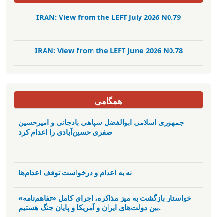
IRAN: View from the LEFT July 2026 N0.79
IRAN: View from the LEFT June 2026 N0.78
همگامی
جمهوری اسلامی ابوالفضل سپاهی بادجانی و امیرحسین
صفری حسین‌آبادی را اعدام کرد
نه به اعدام و درخواست توقف اعدام‌ها
خواستار بازگشت به میز مذاکره، اجرای کامل «تفاهم‌نامه»
بین دولت‌های ایران و آمریکا و پایان جنگ هستیم.