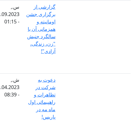
گزارشی از
س.,
برگزاری جشن
19.09.2023
اومانیته و
- 01:15
همزمانی آن با
سالگرد جنبش
"زن، زندگی،
آزادی"!
دعوت به
ش.,
شرکت در
29.04.2023
تظاهرات و
- 08:39
راهپیمائی اول
ماه مه در
پاریس!