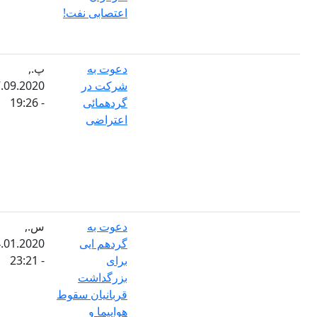
اعتصابی نفت!
دعوت به
پ.,
شرکت در
17.09.2020
گردهمائی
- 19:26
اعتراضی
دعوت به
س.,
گردهم ایی
14.01.2020
برای
- 23:21
بزرگداشت
قربانیان سقوط
هواپیما و