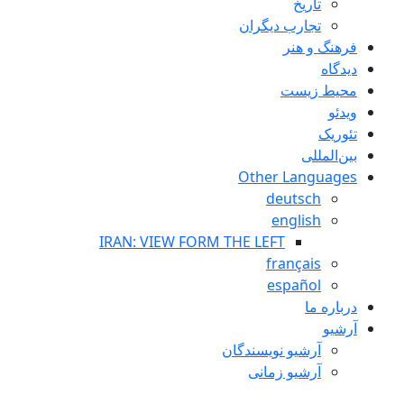
تاريخ
تجارب ديگران
فرهنگ و هنر
دیدگاه
محیط زیست
ویدئو
تئوریک
بین‌المللی
Other Languages
deutsch
english
IRAN: VIEW FORM THE LEFT
français
español
درباره ما
آرشیو
آرشیو نویسندگان
آرشیو زمانی