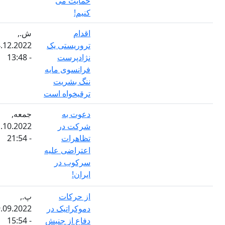
حمايت می
کنيم!
اقدام
ش.,
تروریستی یک
24.12.2022
نژادپرست
- 13:48
فرانسوی مایه
ننگ بشریت
ترقیخواه است
دعوت به
جمعه,
شرکت در
21.10.2022
تظاهرات
- 21:54
اعتراضی علیه
سرکوب در
ایران!
از حرکات
پ.,
دموکراتیک در
29.09.2022
دفاع از جنبش
- 15:54