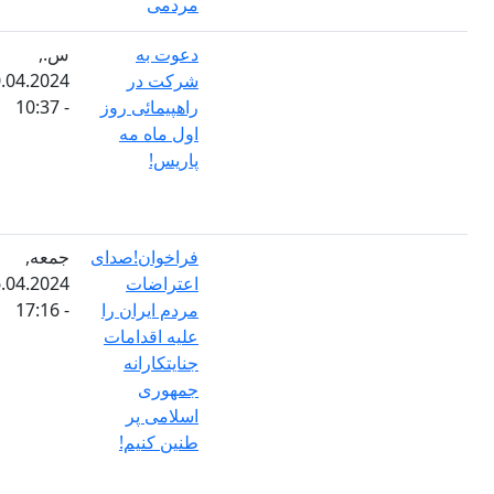
مردمی
دعوت به
س.,
شرکت در
30.04.2024
راهپیمائی روز
- 10:37
اول ماه مه
پاریس!
فراخوان!صدای
جمعه,
اعتراضات
26.04.2024
مردم ایران را
- 17:16
علیه اقدامات
جنایتکارانه
جمهوری
اسلامی پر
طنین کنیم!