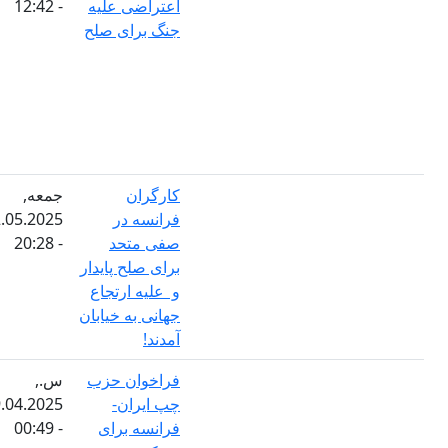
اعتراضی علیه
- 12:42
جنگ برای صلح
کارگران
جمعه,
فرانسه در
02.05.2025
صفی متحد
- 20:28
برای صلح پایدار
و علیه ارتجاع
جهانی به خیابان
آمدند!
فراخوان حزب
س.,
چپ ایران-
29.04.2025
فرانسه برای
- 00:49