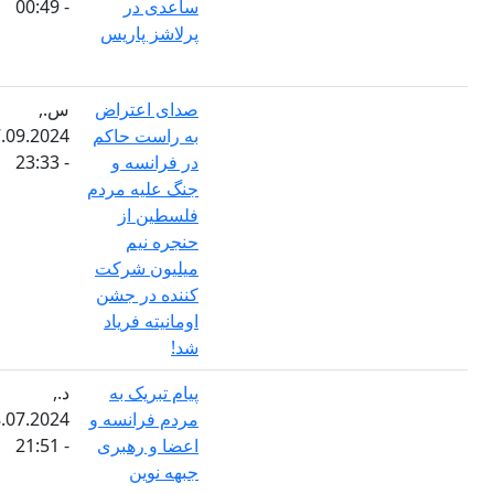
ساعدی در
- 00:49
پرلاشز پاریس
صدای اعتراض
س.,
به راست حاکم
17.09.2024
در فرانسه و
- 23:33
جنگ علیه مردم
فلسطین از
حنجره نیم
میلیون شرکت
کننده در جشن
اومانیته فریاد
شد!
پیام تبریک به
د.,
مردم فرانسه و
08.07.2024
اعضا و رهبری
- 21:51
جبهه نوین