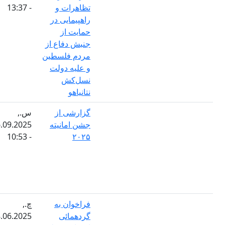
تظاهرات و
- 13:37
راهپیمایی در
حمایت از
جنبش دفاع از
مردم فلسطین
و علیه دولت
نسل‌کش
نتانیاهو
گزارشی از
س.,
جشن امانیته
16.09.2025
- 10:53
۲۰۲۵
فراخوان به
چ.,
گردهمائی
18.06.2025