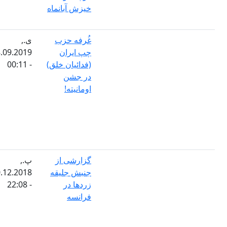
خیزش آبانماه
غُرفه حزب
ی.,
چپ ایران
08.09.2019
(فدائیان خلق)
- 00:11
در جشن
اومانیته!
گزارشی از
پ.,
جنبش جلیقه
20.12.2018
زردها در
- 22:08
فرانسه