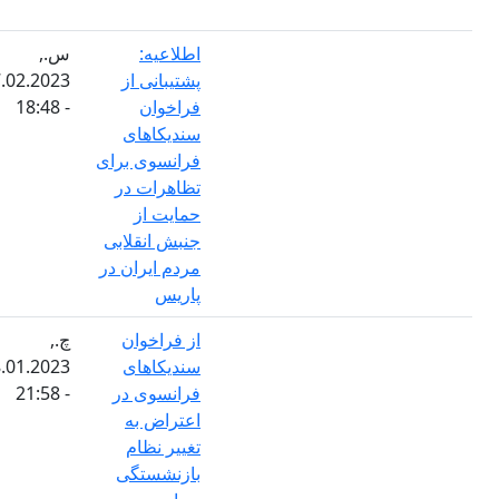
اطلاعیه:
س.,
پشتیبانی از
07.02.2023
فراخوان
- 18:48
سندیکاهای
فرانسوی برای
تظاهرات در
حمایت از
جنبش انقلابی
مردم ایران در
پاریس
از فراخوان
چ.,
سنديکاهای
18.01.2023
فرانسوی در
- 21:58
اعتراض به
تغيير نظام
بازنشستگی