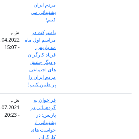
مردم ایران
پشتیبانی می
کنیم!
با شرکت در
ش.,
مراسم اول ماه
30.04.2022
مه پاریس
- 15:07
فریاد کارگران
و دیگر جنبش
های اجتماعی
مردم ایران را
پر طنین کنیم!
فراخوان به
ش.,
گردهمائی در
03.07.2021
پاریس: در
- 20:23
پشتیبانی از
خواست های
کارگران