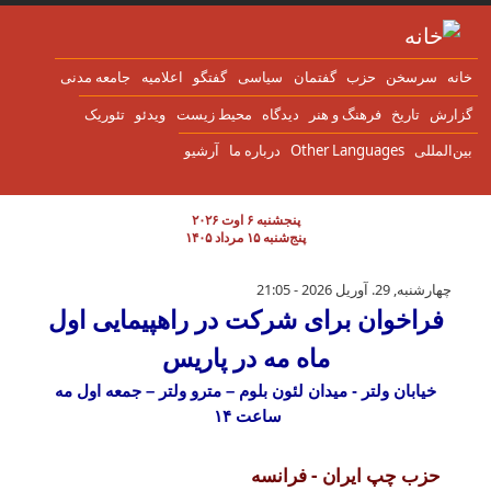
ن به محتوای اصلی
انه
سرسخن
حزب
گفتمان
سياسی
گفتگو
اعلاميه
جامعه مدنی
زارش
تاریخ
فرهنگ و هنر
دیدگاه
محیط زیست
ویدئو
تئوریک
ین‌المللی
Other Languages
درباره ما
آرشیو
پنجشنبه ۶ اوت ۲۰۲۶
پنج‌شنبه ۱۵ مرداد ۱۴۰۵
فراخوان برای شرکت در راهپیمایی اول ماه مه 
چهارشنبه, 29. آوریل 2026 - 21:05
فراخوان برای شرکت در راهپیمایی اول
ماه مه در پاریس
خیابان ولتر - میدان لئون بلوم – مترو ولتر – جمعه اول مه
ساعت ۱۴
حزب چپ ایران - فرانسه