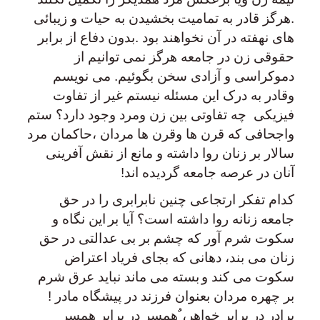
.هرگز قادر به تمامیت بخشیدن به حیات و زیبائی
های نهفته در آن نخواهند بود .بدون دفاع از برابر
حقوقی زن در جامعه هرگز نمی توانیم از
دموکراسی و آزادی سخن بگوئیم. می نویسم
وقادر به درک این مسئله نیستم غیر از تفاوت
فیزیکی چه تفاوتی بین زن ومرد وجود دارد؟ ستم
واجحافی که قرن ها وقرن ها مردان ،حاکمان مرد
سالار بر زنان روا داشته و مانع از نقش آفرینی
آنان در عرصه جامعه گردیده اند!
کدام تفکر ارتجاعی چنین نابرابری را در حق
جامعه زنانه روا داشته است؟ آیا بر
این نگاه و
سکوت شرم آور که چشم بر بی عدالتی در حق
زنان می بند، دهانی که بجای فریاد اعتراض
سکوت می کند و
بسته می ماند نباید عرق شرم
بر چهره مردان بعنوان فرزند در پیشگاه مادر !
برادر در برابر خواهر، ٌهمسر در برابر همسر