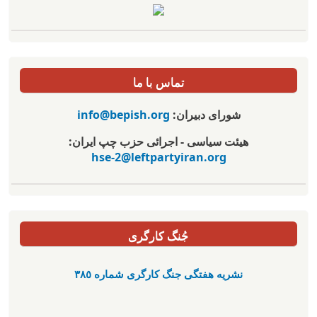
تماس با ما
شورای دبیران:
info@bepish.org
هیئت سیاسی - اجرائی حزب چپ ایران:
hse-2@leftpartyiran.org
جُنگ کارگری
نشریە هفتگی جنگ کارگری شمارە ٣٨٥