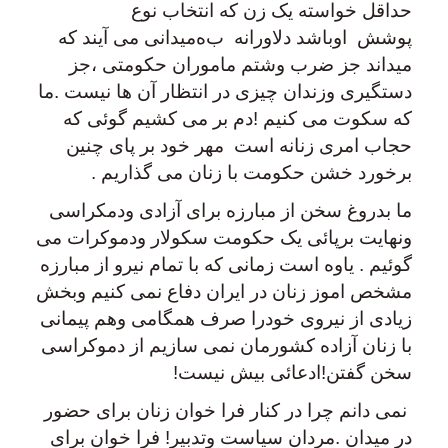
حداقل خواسته یک زن که انتخاب نوع
پوشش اوباشد دلاورانه ب
ە
میدانی می آیند که
میداند جز ضرب وشتم ماموران حکومتی ،جز
دستگیری وزندان چیزی در انتظار آن ها نیست .ما
که سکوت می کنیم !دم بر می کشیم گوئی که
حجاب امری زنانه است مهر خود بر پای چنین
برخورد خشن حکومت با زنان می گذاریم .
ما بدروغ سخن از مبارزه برای آزادی ودمکراسی
ونهایت برپائی یک حکومت سکولار ودموکرات می
گوئیم . یاوه است زمانی که با تمام نیرو از مبارزه
مشخص اموز زنان در ایران دفاع نمی کنیم وبخش
زیادی از نیروی خودرا صرف همگامی وهم پیمانی
با زنان آزاده کشورمان نمی سازیم از دموکراسی
سخن گفتن!ادعائی بیش نیست!
نمی دانم چرا در کنار فرا خوان زنان برای حضور
در میدان .مردان سیاست وتدبیر! فرا خوان برای