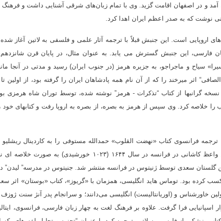
ه ایران آمد و در اصفهان اقامت گزید. وی با تمام زبان‌های شرقی آشنایی داشت و فرهنگ 
ی نوشت که به صدر اعظم ایران اهدا کرد
.
ی اروپایی است. این جنبش قبلاً با ترجمه آثار علمی و فلسفی به لاتین آغاز شده 
زبان فارسی، این جنبش گسترش می یابد. به عنوان مثال، در پایان قرن شانزدهم،
«تکسیرا» سیاح و ماجراجو، به جزیره هرمز (در جنوب ایران) رسید و مدتی در آنجا ماند
افی“ اثر میرخند را که از آن نام همه پادشاهان ایران را گرفته بود، از اولین تا
نسخه گرانبها از کتاب “تذکرات - هرمز” نوشته شده، توسط توران شاه هرمزی بود
را خلاصه کرد. وی سپس از هرمز به بصره، از بصره به اروپا رفت و کتابهای خود ر
ر فرانسه، ترجمه فرانسوی کتاب «نهضت القلوب» حمدالله مستوفی را به کاردینال ریشلیو 
اعظ کاشانی در فرانسه در سال ۱۶۴۴
(۱۰۲۳ خورشیدی) به صورت خلاصه ای 
۱ (۱۰۳۰ شمسی)، ترجمه لاتین گلستان سعدی توسط ژنیتوس در فرانسه منتشر شد. جنیتوس در مدرسه” لیدن”
سب کرده بود. توماس هاید انگلیسی، همزمان با «گریوز»، کتاب «بوستان» اثر سع
پدر لازار اسپانیایی فرا گرفت. علاوه بر فرهنگ لغت به چهار زبان فارسی، فرانسوی، ایتالی
کتاب پزشکی از فارسی به لاتین ترجمه کرد با عنوان “تجزیه و تحلیل
لفه های یکسا