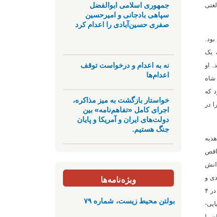
جمهوری اسلامی ابوالفضل
لغتی
سپاهی بادجانی و امیرحسین
صفری حسین‌آبادی را اعدام کرد
بود.
 یک
نه به اعدام و درخواست توقف
. او
اعدام‌ها
 شاه
 که
خواستار بازگشت به میز مذاکره،
ا در
اجرای کامل «تفاهم‌نامه» بین
دولت‌های ایران و آمریکا و پایان
جنگ هستیم.
هدیه
ناقص
 دانش
ویژه‌نامه‌ها
دی و
کتاب «بهارستان» اثر جامی را به لاتین ترجمه كرد. او را اولین خاورشناس و (اوریانتالیست) انگلیسی می‌دانند؛ و سرانجام پدر آنژ سنت ژوزف در ۴
بولتن محیط زیست، شماره ۷۹
ایی-
ن با