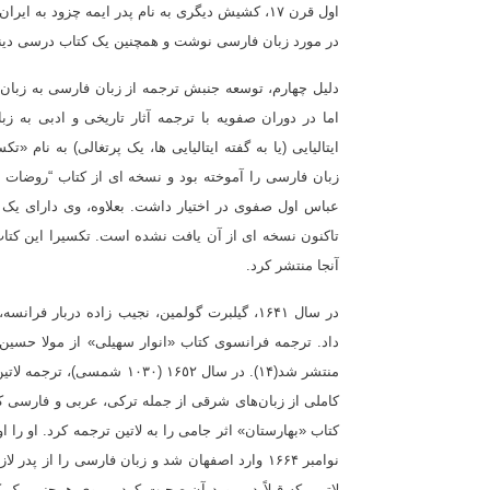
اول قرن ۱۷، کشیش دیگری به نام پدر ایمه چزود ب
در مورد زبان فارسی نوشت و همچنین یک کتاب درسی دین
دلیل چهارم، توسعه جنبش ترجمه از زبان فارسی به زبان‌ها
اما در دوران صفویه با ترجمه آثار تاریخی و ادبی به 
ایتالیایی (یا به گفته ایتالیایی ها، یک پرتغالی) به نام 
زبان فارسی را آموخته بود و نسخه ای از کتاب “روضات الص
عباس اول صفوی در اختیار داشت. بعلاوه، وی دارای یک 
تاکنون نسخه ای از آن یافت نشده است. تکسیرا این کتاب 
آنجا منتشر کرد
.
در سال ۱۶۴۱، گیلبرت گولمین، نجیب زاده دربا
داد. ترجمه فرانسوی کتاب «انوار سهیلی» از مولا حسین و
منتشر شد(۱۴). در سال ۶٥۲
کاملی از زبان‌های شرقی از جمله ترکی، عربی و فارسی ک
نوامبر ۱۶۶۴ وارد اصفهان شد و زبان فارسی را از 
لاتین، که قبلاً در مورد آن صحبت کردیم، وی همچنین یک 