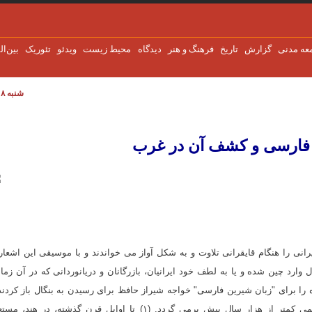
عه مدنی
گزارش
تاریخ
فرهنگ و هنر
دیدگاه
محیط زیست
ویدئو
تئوریک
بین‌ال
شنبه ۸ اوت ۲۰۲۶
غرب
ن فارسی و کشف آن در غرب
انی را هنگام قایقرانی تلاوت و به شکل آواز می خواندند و با موسیقی این اشعا
 وارد چین شده و یا به لطف خود ایرانیان، بازرگانان و دریانوردانی که در آن زما
 را برای "زبان شیرین فارسی" خواجه شیراز حافظ برای رسیدن به بنگال باز کردند
واقع، امروز، حضور زبان فرانسوی در هند و بنگال به کمی کمتر از هزار سال پیش برمی گردد. (۱) تا اوایل قرن گذشته، در