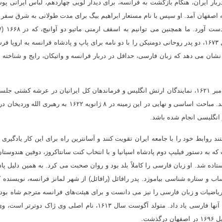
دربار ایران، هنگام بازگشت به فرانسه، برای دیدار لویی چهاردهم، لباس ایرانی پو
 دلا بولای با همراهی دو نفر دیگر در ۱۳ نوامبر ۱۶۰٥ به اصفهان آمد. او سپس با نام مستعار ابراهیم بیگ برای مدت طولانی به شرق سف
که به او اجازه
شمسی) به رُم رفت و پس از بازگشت به اصفهان در سال ۱۶۷۳، دو پدر روحانی دومنیکن را با دو نامه برای پاپ و پادشاه فرانسه به اروپا 
نشان می دهد که زبان فارسی، حداقل در دربار فرانسه و واتیکان، رایج و شناخته
چند دهه قبل از این واقعه، یعنی گفته می شود در ۲۱ دسامبر ۱۶۲۱، نمایندگان ارتش انگلیس و فرماندهان کل ایرانیان در عرشه کشتی 
تشکیل دادند تا استراتژی مبارزه با پرتغالی ها را تعیین کنند. مباحث اساسی و نهایی در این زمینه در ٨ ژانویه ۱۶۲۲ به رهبری
 انگلیسی انجام شده باشد
.
د روابط خود را با جامعه ایران تقویت کنند و آسانترین راه برای این کار یادگیری 
به دستور فیلیپ دوم پادشاه اسپانیا و با انتخاب کنت سانتاکروز، دوفین هندوستان
ه شد. او زبان فارسی را کاملاً بلد بود و روان صحبت می کرد. به همین دلیل پا
اب و ستاره شناسی بیاموزد. پدر رافائل (رافائل) از شهر لمانز فرانسه، نویسنده 
دارانه كه در سال ۱۶۶۰ به كولبرت پیشنهاد كرد (۱۹)، ریاضیات و زبان فارسی را نیز می دانست و برای هیئت‌های فرانسه مترجم شاه ب
ذشت
.