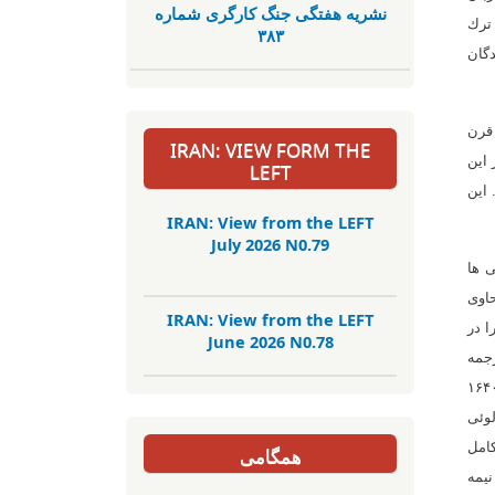
نشریە هفتگی جنگ کارگری شمارە
ترك
٣٨٣
ندگان
قرن
IRAN: VIEW FORM THE
ازه دهید یکی از این
LEFT
م ذکر کنیم. این
IRAN: View from the LEFT
July 2026 N0.79
 ها
ت كه حاوی
IRAN: View from the LEFT
فارسی را در
June 2026 N0.78
ت. ترجمه
ه سال قبل از آن منتشر شده بود. اندکی بعد، کشیشی به نام ایگناتیوس عیسی، که قبلاً به ایران سفر کرده بود، در سال ۱۶۴۰
نام لوئی
کامل
همگامی
نیمه