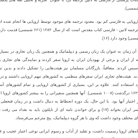
 اروپایی به فارسی کم بود. معدود ترجمه های موجود توسط اروپایی ها انجام شده 
قدیمی ترین سند موجود ترجمه شده از یک زبان اروپایی ترجمه لاتین - فارسی کتاب مقدس است که از سال ۱۲٨۲ (۱
 آن زمان به عنوان یک زبان رسمی و دیپلماتیک و همچنین یک زبان تجاری در بسیار
عباس، ارامنه از ایران و برخی از یهودیان ایران به اروپا سفر کردند و نمایندگی های تجاری ر
سیس کردند. متعاقباً، بازرگانان مسلمان نیز هیئت‌هایی را تشکیل دادند و بدین ت
ردند. هیئت‌های تجاری ایران سفرهای منظمی به کشورهای مهم اروپایی داشتند و در 
 استفاده کنند. علاوه بر این، بسیاری از کشورهای اروپایی و تمام کشورهای آس
سفیرانی در دربار شاه عباس صفوی داشتند که در سال ۱۶۲۹ درگذشت (۱۰۰٨ شمسی). آنها همچنین سفیرانی را به بیشتر کشورهای ارو
اختیار آنها بود. با این حال، یک دوره انحطاط به دنبال داشت و در زمان فتحعلی
ی مختلف وجود داشت که وی با هر گروه دیپلماتیک، پنج مترجم می‌فرستاد
.
گاه‌های اروپا رسمیت داشت، و تقلید از آداب و رسوم ایرانی نوعی اعتبار عجیب و 