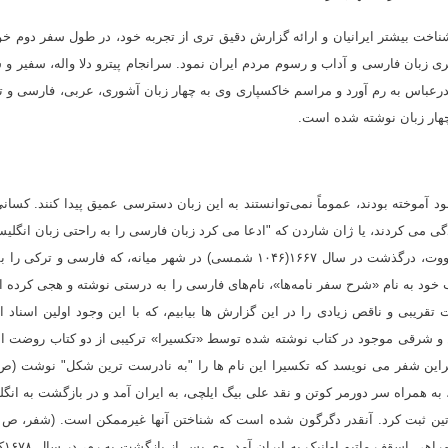
خت بیشتر ایرانیان و ارائه گزارش دقیق تری از تجربه خود، در طول سفر دوم خو
۱۶۷۷، وی خود را وقف یادگیری زبان فارسی و آداب و رسوم مردم ایران نمود. سرانجام پیترو دلا واله، سفیر و
درعباس به رم آورد و مراسم خاکسپاری وی به چهار زبان آشوری، عربی، فارسی و 
 چهار زبان نوشته شده است
.
ود آموخته بودند، عموماً نمی‌توانستند به این زبان دسترسی عمیق پیدا کنند. کسان
ندگی می کردند، یا ژان شاردن که
"
ادعا می کرد زبان فارسی را به راحتی زبان انگلی
حتی زبان فرانسه صحبت می کند" (شفر، صفحه ٨۱) یا ثنووت، درگذشت در سال ۱۶۶۷(۱۰۴۶ شمسی) در شهر میانه، که فارسی و ترک
ود به نام «شرح سفر نامه‌ها»، نام‌های فارسی را به درستی نوشته و هجی کرده 
ات تقریبی و ناقص زیادی را در این گزارش ها بیابیم، که با این وجود اولین اسناد ا
ین و شرقی موجود در کتاب نوشته شده توسط «تکسیرا» ترکیبی از دو کتاب روضت ا
ابراین شفر می نویسد که تکسیرا این نام ها را "به نادرست ترین شکل" نوشت (
، به همراه سر دورمر كوتن و نقد علی بیگ ایلچی، به ایران آمد و در بازگشت به انگ
بدروس بدیک، ارمنی 