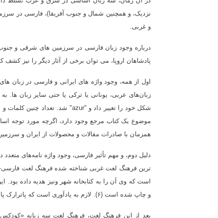
در آن زمان، سه زبان اساسی در شرق و غرب تسلط داشت
نزدیک، و همچنین شمال و جنوب آفریقا)، فارسی در سرزمی
و غربی
.
درباره وجود زبان فارسی در سرزمین های شرقی و جنوب ار
پادشاهان اروپا، می توان برخی از آثار دیگر را نیز کشف ک
اول از همه، وجود واژه های ایرانی و فارسی در زبان ها
زبان‌های عربی، یونانی یا ترکی یا حتی سایر زبان ها. به عنوان مثال، در 
شکل خود را تغییر داد و
"azur"
موضوع یک کتاب مرجع وجود دارد، اگرچه مورد توجه اسات
همزمان با صادرات مقالات و محصولات از ایران و سرزم
دلیل دوم، و مهم تأثیر فارسی، وجود واژه نامه‌های متعدد د
ترین فرهنگ لغت غربی شناخته شده فرهنگ لغت فارسی- لات
و چاپ شده است (۶).
لازم به یادآوری است که پاترارک 