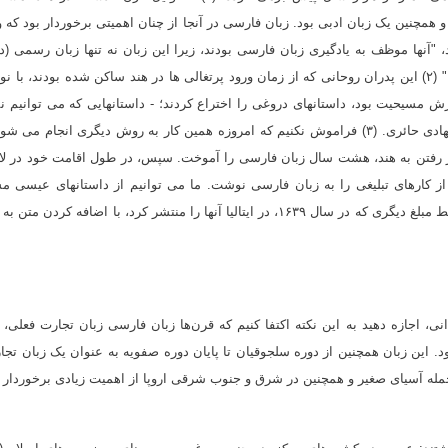
همچنین یک زبان ادبی بود. زبان فارسی در آنجا از چنان اهمیتی برخوردار بود که 
"
آنها موظف به یادگیری زبان فارسی بودند، زیرا این زبان نه تنها زبان رسمی (در
۲)
این پدران روحانی که از زمان ورود پرتغالی ها در هند ساکن شده بودند، با ن
رش مسیحیت بود، داستانهای دروغی را اختراع کردند؛ - داستانهایی که می توانیم ن
هادی حائری
.
(۳)
فراموش نکنیم که امروزه همین کار به روش دیگری انجام می شود.
 از رفتن به هند، هشت سال زبان فارسی را آموخت. سپس، در طول اقامت خود در لا
ز کارهای تبلیغی را به زبان فارسی نوشت. ما می توانیم از داستانهای عیسی مس
داستان “سنت پدرو “و آینه حقیقت، که دو اثر اول آنها توسط مبلغ دیگری که در سال ۱۶۳۹، در ایتالیا آنها را منتشر کرد، با اضافه کردن 
، اجازه دهید به این نکته اکتفا کنیم که قرن‌ها زبان فارسی زبان تجارت فعلی، 
این زبان همچنین از دوره سلجوقیان تا پایان دوره صفویه به عنوان یک زبان تجا
له آسیای صغیر و همچنین در شرق و جنوب شرقی اروپا از اهمیت زیادی برخوردار 