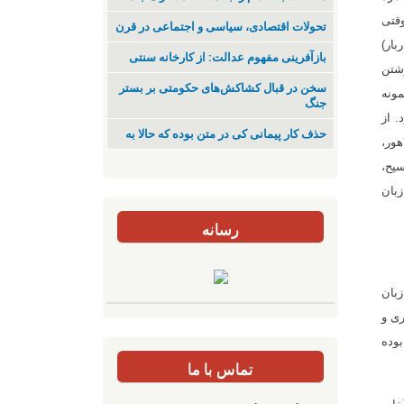
وقتی
تحولات اقتصادی، سیاسی و اجتماعی در قرن
بار)
بازآفرینی مفهوم عدالت: از کارخانه سنتی
وشتن
سخن در قبال کشاکش‌های حکومتی بر بستر
مونه
جنگ
 از
حذف کار پیمانی کی در متن بودە کە حالا بە
هور،
یح،
متن به زبان
رسانه
زبان
ری و
بوده
تماس با ما