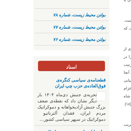
بولتن محیط زیست، شماره ۷۸
است.
بولتن محیط زیست، شماره ۷۷
۶۶ شمسی) قدمت دارد، که
بولتن محیط زیست، شماره ۷۶
ی از
ا در
رتیب
اسناد
آنجا
قطعنامه‌ی سیاسی کنگره‌ی
یایی
فوق‌العاده‌ی حزب چپ ایران
پا اعزام
تجربه‌ی جنبش دی‌ماه ۱۴۰۴ بار
 شاه
دیگر نشان داد که نقطه‌ی ضعف
قاجار هیچ کس نمی توانست زبانهای خارجی را در سراسر ایران بخواند (۱۷) و برای خواندن نامه ای از ناپلئون باید به بغداد می رفت (۱٨).
بزرگ جنبش آزادیخواهانه و دموکراتیک
مردم ایران، فقدان آلترناتیو
دموکراتیک در سپهر سیاسی کشور…
غریب