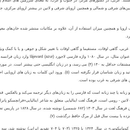
ند: عربی، در کشورهای مرکز، در جنوب و غرب، به معنای سرزمین های اسلام (خ
ن‌های شرقی و شمالی و همچنین اروپای شرقی و لاتین در بیشتر اروپای مرکزی، ج
وپا و همچنین میزان استفاده از آن، علاوه بر مکاتبات منتشر شده خان‌های مغو
رد
.
ی غربی، گاهی اوقات،
مستقیما و گاهی اوقات با تغییر شکل و جوهر، و یا با کمک وی
سال ۱۰٨۰ واژه فارسی لاجورد
lâjevard (azur)
وارد زبان فرانسه
شد. تعداد چنین کلمات و مشتقات حداقل به ۱۴۰ (۴) می رسد، و در زبان انگلیسی حتی بیشتر است. در م
ید و زبان شناسان قرار نگرفته است
(٥).
ورود این کلمات به زبان های اروپایی احتم
ین های شرقی به غرب بوده است
.
و زبانه یا چند زبانه است که فارسی را به زبان‌های دیگر ترجمه می‌کند و بالعکس. ق
ین - رومی است، فرهنگ لغت ایتالیایی متعلق به شاعر ایتالیایی«فرانچسکو پاتر
است که وی آن را به کتابخانه شهر ونیز هدیه داده بود. این فرهنگ لغت در سال ۱۳۰۳ (۶٨۲ شمسی) نوشت
پانزده یا بیست سال قبل از مرگ حافظ درگذشت
(۷).
بعد از این فرهنگ لغت، فرهنگ لغت سه زبانه «کودکس کومانیکوس» در سال ۱۳۲۴ یا ۱۳۲٥ (۷۰۳ یا ۷۰۴ تقویم ایرانی) نو