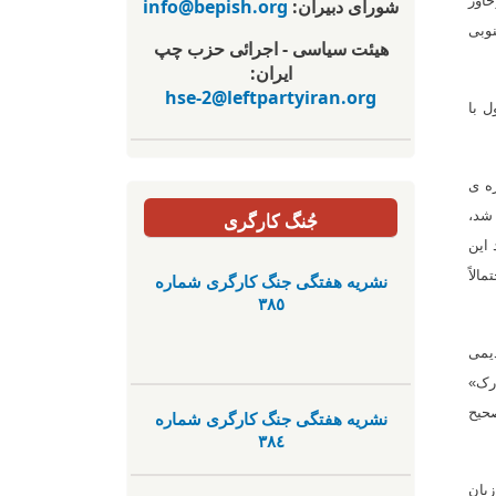
اور
شورای دبیران:
info@bepish.org
نوبی
هیئت سیاسی - اجرائی حزب چپ
ایران:
hse-2@leftpartyiran.org
ل با
ژه ی
 شد،
جُنگ کارگری
ورد این
الاً
نشریە هفتگی جنگ کارگری شمارە
٣٨٥
دیمی
ارک»
ه شده، در سال ۱٨۲٨ در پاریس تصحیح
نشریە هفتگی جنگ کارگری شمارە
٣٨٤
شته شد، سه زبان