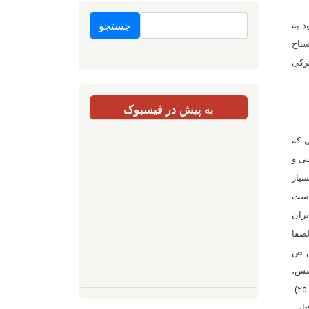
جستجو
د به
 سیاح
ترکی
به پیش در فیسبوک
ی که
سی و
ی را بسیار
است
یران
لصفا
ص ص
لیس،
هربرت سفرنامه ای نوشت و در آن نام‌هایی را به زبان لاتین ثبت كرد. آنقدر دگرگون شده است که شناختن آنها غیرممکن است. (شفر، ص ۲٥).
از آناتولی، در آغاز قرن هفدهم با همراهی اسقف ماتیو اوانیک به ایران آمد. وی پس از بازگشت به رم، در سال ۱۶۷٨كتابی