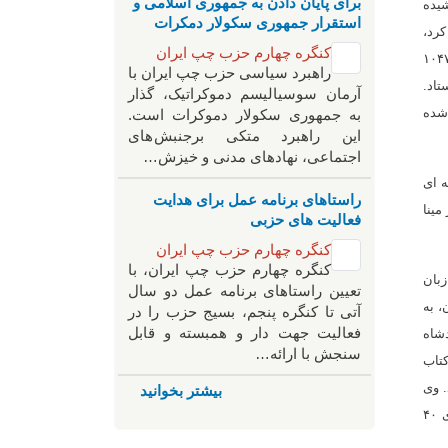
برای پایان دادن به جمهوری اسلامی و
شیده
استقرار جمهوری سکولار دمکرات
ر کرد،
کنگره چهارم حزب چپ ایران
 داد دانش بسیار خوبی از زبان فارسی بدست آورد. ما همچنین می توانیم به اسقف ارمنی ماتیو دو آوانیچ، که در ۱۶۶٨ (۱۰۴۷
راهبرد سياسی حزب چپ ایران با
فرستاد.
آرمان سوسیالیسم دموکراتیک، گذار
 شده
به جمهوری سکولار دموکرات است.
این راهبرد متکی برجنبش های
اجتماعی، نهادهای مدنی و خیزش‌…
جلسه ای
راستاهای برنامه عمل برای هدایت
 الله وردیخان در مینا
فعالیت های حزبی
کنگره چهارم حزب چپ ایران
کنگره چهارم حزب چپ ایران، با
زبان
تعیین راستاهای برنامه عمل دو سال
، به
آتی تا کنگره پنجم، بسیج حزب را در
فعالیت جهت دار و همبسته و قابل
دشاه
سنجش با ارائه…
كتاب
ود. وی
بیشتر بخوانید
که میزبان مسافران فرانسوی مانند پتیس دلاکروا بود، به آنها فارسی یاد داد. متولد آگوست سال ۱۶۱۳، نام اصلی وی ژاک دوترتر است، وی ۴۰