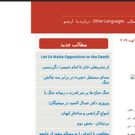
مللی
Other Languages
درباره ما
آرشیو
مطالب جدید
Let Us Make Opposition to the Death
از محرمعلی خان تا امام خمینی؛ دگردیسی
صدای مستقل «چپ» در برابر سه چالش:
جنگ
جنگ جناح ها بر سر قدرت د رمیانە جنگ با
پیروزی دکتر عبدال السید در میشیگان؛
ر می
‌امواجِ گرانشی و ساختارِ کیهان
ن بر
بی‌ثباتان - بخش دوم
. در
مخالفت با اعدام را به مساله مشترک جامعه
 هند، مستعمره