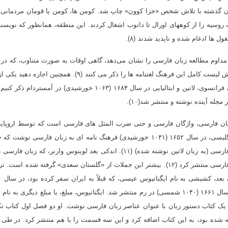
قرن گذشته با تلاش شخص «جزا کوون» چاپ شد. كومن ها، كومن یا قومان مردمانی 
لادی سرزمین های جنوب روسیه را از كوههای اورال تا دانوب اشغال كردند. این منطقه، همانطور که نویس
غول ها ادغام شده و ناپدید شدند
(٨).
اوم مطالعه زبان فارسی را نشان می‌دهد، گاهی اوقات به صورت متناوب، که در 
شانزدهم به اوج خود می‌رسد. برخی از كتابنامه‌ها كم و بیش لیست كامل این فرهنگ لغتنامه ها را ذکر می كنند (۹). همچنین اج
آثار که گنجینه زبان فارسی است، را به چهار زبان فارسی، فرانسوی، لاتین و ایتالیایی در سال ۱۶٨۴ (۱۰۶۳ خورشیدی) در آمستردا
له آینده نوشته و منتشر شد(۱۰).
زبان فارسی، واژگان فارسی و حتی ضرب المثل های فارسی است که توسط اروپایی
نوشته و منتشر شده است. به عنوان مثال، جان گریوز انگلیسی، در سال ۱۶٥۲ (۱۰۳۱ خورشیدی) فرهنگ نامه ای به زبان فارسی نوش
شش هزار كلمه متداول است و همچنین یك دستور زبان فارسی (به زبان لاتین نوشته شده) (۱۱). اندکی بعد لوینوس وارنر، که زبان 
«لادن» فرا گرفت ، در سال ۱۶٥۴ کتابی با عنوان جملات فارسی منتشر کرد (۱۲). بیشتر این جملات از «گلستان سعدی» گرفته شده اس
لاتین گلستان س
(۱۰۱۹ شمسی) دستور زبان فارسی را نوشت (۱۳) که در سال ۱۶۶۱ (۱۰۴۰ شمسی) در رم منتشر شد. ایگناتیوس، مبلغ، با مبلغ دیگری به 
 یک کتاب دستور زبان با عنوان عناصر زبان فارسی نوشت. او دو فصل اول کتاب ت
ه شده بود، به این کتاب اضافه کرد و این سه قسمت را با هم منتشر کرد. در طی 