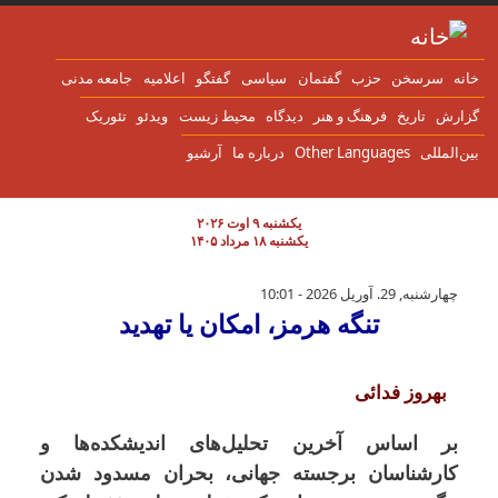
ن به محتوای اصلی
انه
سرسخن
حزب
گفتمان
سياسی
گفتگو
اعلاميه
جامعه مدنی
زارش
تاریخ
فرهنگ و هنر
دیدگاه
محیط زیست
ویدئو
تئوریک
ین‌المللی
Other Languages
درباره ما
آرشیو
یکشنبه ۹ اوت ۲۰۲۶
یکشنبه ۱۸ مرداد ۱۴۰۵
تنگه هرمز، امکان یا تهدید
چهارشنبه, 29. آوریل 2026 - 10:01
تنگه هرمز، امکان یا تهدید
بهروز فدائی
بر اساس آخرین تحلیل‌های اندیشکده‌ها و
کارشناسان برجسته جهانی، بحران مسدود شدن