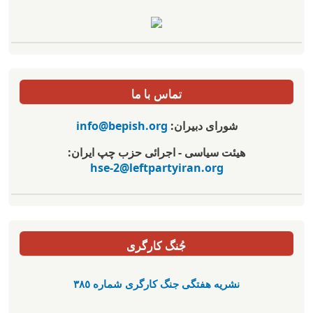
تماس با ما
شورای دبیران:
info@bepish.org
هیئت سیاسی - اجرائی حزب چپ ایران:
hse-2@leftpartyiran.org
جُنگ کارگری
نشریە هفتگی جنگ کارگری شمارە ٣٨٥