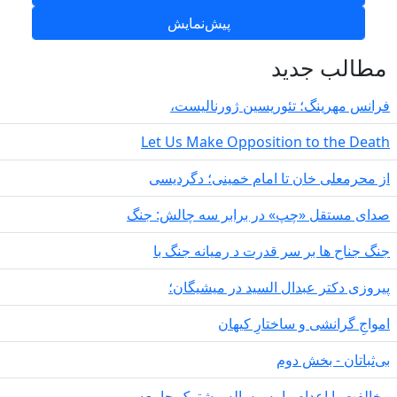
طالب جدید
انس مهرینگ؛ تئوریسین ژورنالیست،
Let Us Make Opposition to the Deat
 محرمعلی خان تا امام خمینی؛ دگردیسی
دای مستقل «چپ» در برابر سه چالش: جنگ
گ جناح ها بر سر قدرت د رمیانە جنگ با
روزی دکتر عبدال السید در میشیگان؛
مواجِ گرانشی و ساختارِ کیهان
‌ثباتان - بخش دوم
الفت با اعدام را به مساله مشترک جامعه