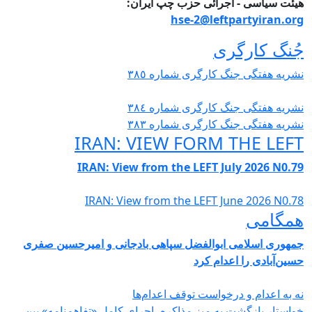
یئت سیاسی - اجرائی حزب چپ ایران:
hse-2@leftpartyiran.or
ُنگ کارگری
شریە هفتگی جنگ کارگری شمارە ٣٨٥
شریە هفتگی جنگ کارگری شمارە ٣٨٤
شریە هفتگی جنگ کارگری شمارە ٣٨٣
IRAN: VIEW FORM THE LEF
IRAN: View from the LEFT July 2026 N0.7
IRAN: View from the LEFT June 2026 N0.7
مگامی
مهوری اسلامی ابوالفضل سپاهی بادجانی و امیرحسین صفری
سین‌آبادی را اعدام کرد
ه به اعدام و درخواست توقف اعدام‌ها
واستار بازگشت به میز مذاکره، اجرای کامل «تفاهم‌نامه» بین