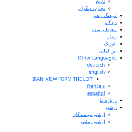
تاريخ
تجارب ديگران
فرهنگ و هنر
دیدگاه
محیط زیست
ویدئو
تئوریک
بین‌المللی
Other Languages
deutsch
english
IRAN: VIEW FORM THE LEFT
français
español
درباره ما
آرشیو
آرشیو نویسندگان
آرشیو زمانی