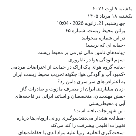
شنبه ۹ اوت ۲۰۲۶
شنبه ۱۸ مرداد ۱۴۰۵
بولتن محیط زیست، شماره ۶۵
چهارشنبه, 21. ژانویه 2026 - 10:04
بولتن محیط زیست، شماره ۶۵
در این شماره میخوانید:
-حقابه ای که نرسید!
-پیامدهای تامین مالی تورمی بر محیط زیست
-سهم آلودگی هوا در ناباروری
-بیانیه گروه هوای پاک اراک در حمایت از اعتراضات مردمی
-کمبود آب و آلودگی هوا: چگونه تخریب محیط زیست ایران
به اعتراض‌های سراسری دامن زد؟
-زیان میلیاردی ایران از مصرف مازوت و صادرات گاز
-نقش مهندسان، متخصصان و اساتید ایرانی در فاجعه‌های
آبی و محیط‌زیستی
-این شهرنجات یافته است!
-مطالعه هشدار می‌دهد:سوگیری روانی اروپایی‌ها درباره
تغییرات اقلیمی پیشرفت را کند می‌کند
-سخت‌گیری اتحادیه اروپا علیه مواد ابدی با حفاظت‌های