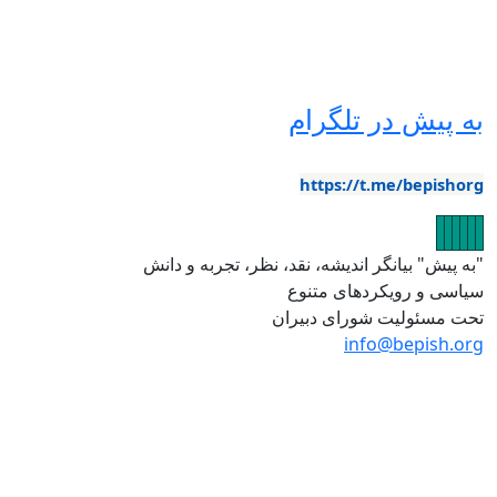
ه پیش در تلگرام
https://t.me/bepishor
صویر
تصویر
تصویر
تصویر
تصویر
تصویر
به پیش" بیانگر اندیشه، نقد، نظر، تجربه و دانش
یاسی و رویکردهای متنوع
حت مسئولیت شورای دبیران
info@bepish.or