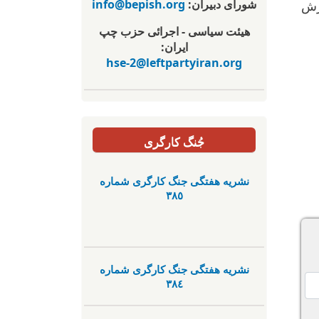
شورای دبیران:
info@bepish.org
زش
هیئت سیاسی - اجرائی حزب چپ
ایران:
hse-2@leftpartyiran.org
جُنگ کارگری
نشریە هفتگی جنگ کارگری شمارە
٣٨٥
نشریە هفتگی جنگ کارگری شمارە
٣٨٤