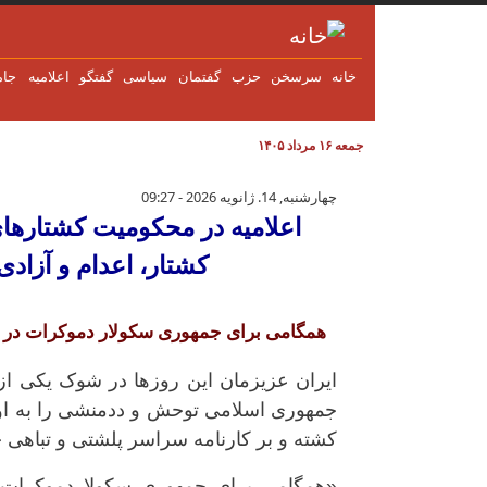
فتن به محتوای اصلی
خانه
سرسخن
حزب
گفتمان
سياسی
گفتگو
اعلاميه
جام
جمعه ۱۶ مرداد ۱۴۰۵
اعلامیه در محکومیت کشتارهای گس
چهارشنبه, 14. ژانویه 2026 - 09:27
اعلامیه در محکومیت کشتارها
کشتار، اعدام و آزادی
همگامی برای جمهوری سکولار دموکرات در ا
ایران عزیزمان این روزها در شوک یکی از 
جمهوری اسلامی توحش و ددمنشی را به اوج 
کشته و بر کارنامه سراسر پلشتی و تباهی خود
«همگامی برای جمهوری سکولاردموکرات د