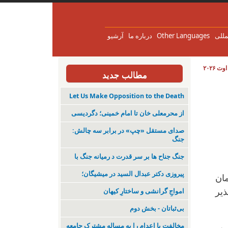
مللی
Other Languages
درباره ما
آرشیو
مطالب جدید
اعدام و آزادی بازداشتی‌های جدید و زندانیان 
Let Us Make Opposition to the Death
از محرمعلی خان تا امام خمینی؛ دگردیسی
صدای مستقل «چپ» در برابر سه چالش:
جنگ
جنگ جناح ها بر سر قدرت د رمیانە جنگ با
پیروزی دکتر عبدال السید در میشیگان؛
مان
ذیر
‌امواجِ گرانشی و ساختارِ کیهان
بی‌ثباتان - بخش دوم
مخالفت با اعدام را به مساله مشترک جامعه
بر