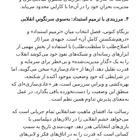
مدیریت بحرانِ خود را در آن‌جا با کاراییِ محدود می‌یابد.
۴. مرزبندی با ترمیمِ استبداد: به‌سوی سرنگونیِ انقلابی
بزنگاهِ کنونی، فصلِ انتخاب میانِ «ترمیمِ استبداد» و
«درهم‌شکستنِ کاملِ آن» است. جبهه‌ی میرا (از
اصلاح‌طلب تا سلطنت‌طلب) با استفاده از بخشِ مهمی از
ابزارهای رسانه‌ای و شبکه‌های نفوذِ خود می‌کوشد انقلاب
را به یک «گذارِ مدیریت‌شده» و بی‌خطر برای سرمایه و
قدرت تقلیل دهد. آن‌ها از «عادی‌سازی» سخن می‌گویند، اما
در شرایطی که خودِ وضعیتِ موجود آکنده از شکنجه،
بهره‌کشی و ویرانیِ سرزمین است، هر «عادی‌سازی»ای که
منطقِ این وضعیت را دست‌نخورده باقی بگذارد، در عمل
به‌معنای پذیرشِ تداومِ همین نظم است.
رسالتِ ما، افشایِ ماهیتِ ضدانقلابیِ تمامِ جریانی است که
می‌خواهد خشمِ انقلابی را در دالان‌های دیپلماسی یا
بازی‌های انتخاباتی هدر دهد. جهت‌مندیِ تاریخ به سمتِ
کسانی است که قدرت را نه در اتاق‌های فکر و لابی‌های