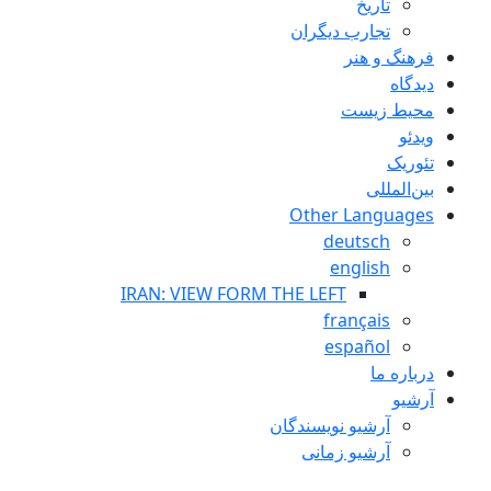
تاريخ
تجارب ديگران
فرهنگ و هنر
دیدگاه
محیط زیست
ویدئو
تئوریک
بین‌المللی
Other Languages
deutsch
english
IRAN: VIEW FORM THE LEFT
français
español
درباره ما
آرشیو
آرشیو نویسندگان
آرشیو زمانی