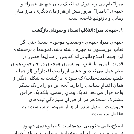
میرا" نام می‌برم. درکِ دیالکتیکِ میان جبهه‌ی «میرا» و
جبهه‌ی "نامیرا" امروز بیش از هر زمانِ دیگری، مرز میانِ
رهایی و بازتولیدِ فاجعه است.
۱. جبهه‌ی میرا: ائتلافِ انسداد و سودای بازگشت
جبهه‌ی میرا، جبهه‌ی «وضعیتِ موجود» است؛ حتی اگر
نقابِ اپوزیسیون به چهره داشته باشد. نمونه‌های برجسته‌ی
این جبهه، اصلاح‌طلبانی‌اند که پس از سال‌ها حضور در
قدرت، امروز با نقابِ اپوزیسیون همچنان در چارچوبِ همان
نظم عمل می‌کنند، و بخشی از راستِ اقتدارگرا (از جمله
طیفِ سلطنت‌طلب) که سودای بازگشت به شکلی دیگر از
همان اقتدارِ سیاسی را دارد. آنچه این دو را در یک سنگر
واحد قرار می‌دهد، نه یک پیمانِ رسمی، بلکه یک هراسِ
مشترک است: هراس از فورانِ سوژه‌گیِ توده‌های
فرودست و تبدیل شدن آن‌ها از «موضوعِ سیاست» به
«فاعلِ سیاست».
اصلاح‌طلبیِ حکومتی، دهه‌هاست که با وعده‌ی «بهبودِ
تدریجی»، زمان را برای استبداد خریده است. منطقِ آن‌ها،