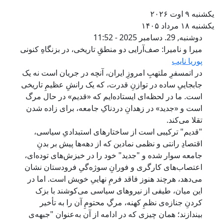
شنبه ۹ اوت ۲۰۲۶
شنبه ۱۸ مرداد ۱۴۰۵
میرا و نامیرا: صف‌آرایی دو منطقِ تاری
دوشنبه, 29. دسامبر 2025 - 11:52
میرا و نامیرا: صف‌آرایی دو منطقِ تاریخی، در بزنگاهِ کنونی
پوریا نایب
در اتمسفرِ ملتهبِ امروزِ ایران، آنچه در جریان است نه یک
جابجاییِ ساده در توازنِ قدرت، که یک رانشِ عظیمِ تاریخی
است. ما در لحظه‌ای ایستاده‌ایم که «قدیم» در حال مرگ
است و «جدید» در زهدانِ دردناکِ جامعه، برای زاده شدن
تقلا می‌کند.
"قدیم" ترکیبی است از ساختارهای استبدادیِ سیاسی،
اقتصادِ رانتی و نظمی نمادین که از دهه‌ها پیش بر بدنِ
جامعه سوار شده و "جدید" خود را در خیزش‌های توده‌ای،
اعتصاب‌های کارگری و فورانِ سوژه‌گیِ فرودستان نشان
می‌دهد، هرچند هنوز فاقد فرمِ نهاییِ خویش است. اما در
این میان، طیفی از نیروهای سیاسی می‌کوشند با بزک
کردنِ جنازه‌ی نظمِ کهنه، مرگِ محتومِ آن را به تأخیر
بیندازند؛ همان چیزی که در ادامه از آن به‌عنوان "جبهه‌ی