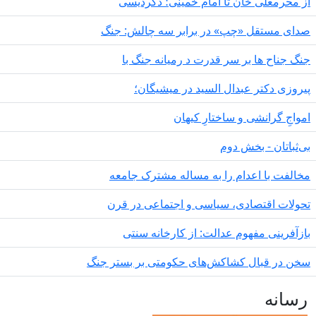
 محرمعلی خان تا امام خمینی؛ دگردیسی
دای مستقل «چپ» در برابر سه چالش: جنگ
گ جناح ها بر سر قدرت د رمیانە جنگ با
روزی دکتر عبدال السید در میشیگان؛
مواجِ گرانشی و ساختارِ کیهان
‌ثباتان - بخش دوم
الفت با اعدام را به مساله مشترک جامعه
ولات اقتصادی، سیاسی و اجتماعی در قرن
زآفرینی مفهوم عدالت: از کارخانه سنتی
ن در قبال کشاکش‌های حکومتی بر بستر جنگ
سانه