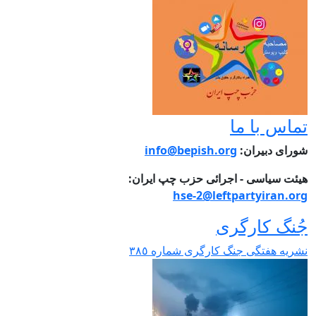
ماس با ما
ورای دبیران:
info@bepish.org
یئت سیاسی - اجرائی حزب چپ ایران:
hse-2@leftpartyiran.or
ُنگ کارگری
شریە هفتگی جنگ کارگری شمارە ٣٨٥