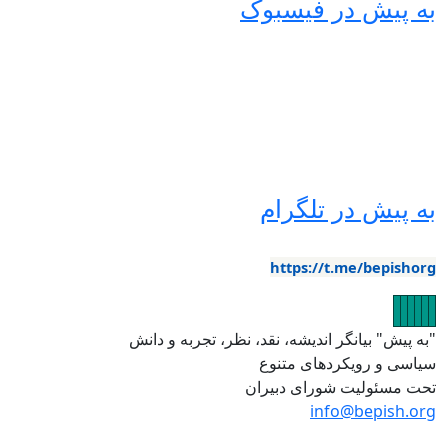
ه پیش در فیسبوک
ه پیش در تلگرام
https://t.me/bepishor
صویر
تصویر
تصویر
تصویر
تصویر
تصویر
به پیش" بیانگر اندیشه، نقد، نظر، تجربه و دانش
یاسی و رویکردهای متنوع
حت مسئولیت شورای دبیران
info@bepish.or