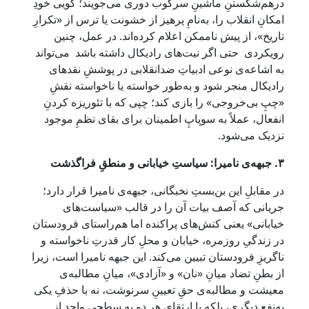
درهم‌شکستنِ ماشینِ سرکوب دوری می‌جویند؛ گویی خودِ
امکانِ انقلاب را، به‌نامِ پرهیز از خشونت یا ترس از «تکرارِ
تاریخ»، از پیش ناممکن اعلام کرده‌اند. در عمل، چنین
رویکردی حتی اگر نیت‌های رادیکال داشته باشد می‌تواند
به اشاعه‌ی نوعی ادبیاتِ ضدانقلابی در پوششِ نقدهای
رادیکال منجر شود و به‌طور خواسته یا ناخواسته نقشِ
«چپِ بی‌خروجی» را بازی کند؛ چپی که با تئوریزه کردنِ
انفعال، عملاً به سوپاپِ اطمینان برای بقای نظمِ موجود
نزدیک می‌شود.
۳. جبهه‌ی نامیرا: سیاستِ خیابانی و منطقِ فراگذشت
در مقابلِ این بن‌بستِ نخبگانی، جبهه‌ی نامیرا قرار دارد؛
جریانی که آصف بیات آن را در قالب «سیاست‌های
خیابانی» یعنی کنش‌های پراکنده اما هم‌راستای فرودستان
در زندگیِ روزمره، خیابان و محلِ کار قدرتِ ناخواسته و
ناگریزِ فرودستان تبیین می‌کند. این جبهه نامیرا است، زیرا
از بطنِ تضاد میانِ «نان» و «آزادی»، میانِ مطالبه‌ی
معیشت و مطالبه‌ی حقِ تعیینِ سرنوشت، نه با حذفِ یکی
به‌نفعِ دیگری، بلکه با ارتقای هر دو به سطحی واحد از