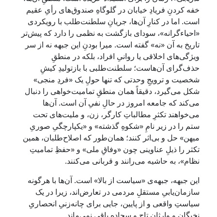
خفه کردنِ فریادِ خیابان در گلوگاهِ صندوق‌های رأیِ عقیم
است. اما در کنارِ آن‌ها، جریانِ سلطنت‌طلب با رویکردی
«احیاءگرانه»، سودای بازگشت به نظمی را دارد که پیش‌تر
تاریخ به آن «نه» گفته است. میرا بودنِ این جبهه نه از سر
ویژگی‌های اخلاقی یا روانیِ افراد، بلکه در منطقِ
حذف‌گرای آن‌هاست؛ سلطنت‌طلبی با بازتولیدِ کیشِ
شخصیت و ترویجِ وحدتی که تنها حولِ یک «فردِ منجی»
شکل می‌گیرد، دقیقاً همان منطقِ تمامیت‌خواهی را دنبال
می‌کند که جامعه امروز در حالِ نفیِ آن است. آن‌ها
می‌خواهند تکثرِ مطالباتِ کارگر، زن، و ملیت‌های تحت
ستم را در زیر نامِ «شکوهِ گذشته» و «یکپارچگیِ صوریِ
میهن» حل و بی‌اثر کنند؛ همان‌طور که اصلاح‌طلبان، همین
تکثر را ذیلِ عناوینی چون «وفاقِ ملی» و «حفظِ تمامیتِ
نظام»، به حاشیه می‌رانند و قربانی می‌کنند.
این جبهه، جبهه‌ی «سیاست از بالا» است. آن‌ها با هرگونه
سازمان‌یابیِ مستقلِ مردمی در تعارض‌اند، زیرا در یک
سیاستِ واقعی و از پایین، جایی برای چانه‌زنیِ انحصاریِ
نخبگان و وارثانِ تاج و سجاده باقی نمی‌ماند.