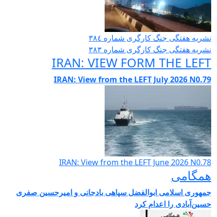
شریە هفتگی جنگ کارگری شمارە ٣٨٤
شریە هفتگی جنگ کارگری شمارە ٣٨٣
IRAN: VIEW FORM THE LEF
IRAN: View from the LEFT July 2026 N0.7
IRAN: View from the LEFT June 2026 N0.7
مگامی
مهوری اسلامی ابوالفضل سپاهی بادجانی و امیرحسین صفری
سین‌آبادی را اعدام کرد