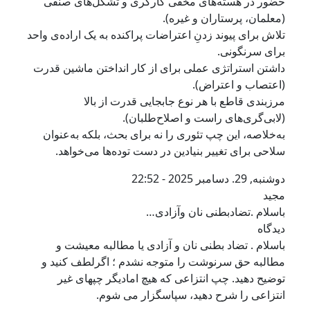
​حضور در هسته‌های مخفی کارگری و تشکل‌های صنفی
(معلمان، پرستاران و غیره).
​تلاش برای پیوند زدنِ اعتراضات پراکنده به یک اراده‌ی واحد
برای سرنگونی.
​داشتن استراتژی عملی برای از کار انداختن ماشین قدرت
(اعتصاب و اعتراض).
​مرزبندی قاطع با هر نوع جابجایی قدرت از بالا
(لابی‌گری‌های راست و اصلاح‌طلبان).
​به‌خلاصه، این چپ تئوری را نه برای بحث، بلکه به‌عنوان
سلاحی برای تغییر بنیادین در دست توده‌ها می‌خواهد.
دوشنبه, 29. دسامبر 2025 - 22:52
مجید
باسلام .تضادبطنی نان وآزادی…
دیدگاه
باسلام . تضاد بطنی نان و آزادی یا مطالبه معیشت و
مطالبه حق سرنوشت را متوجه نشدم ؛ اگرلطف کنید و
توضیح دهید. چپ انتزاعی که هیچ امادیگر چپهای غیر
انتزاعی را شرح دهید، سپاسگزار می شوم.