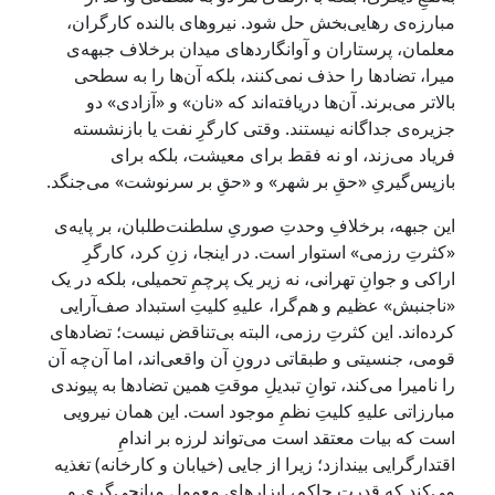
مبارزه‌ی رهایی‌بخش حل شود. نیروهای بالنده کارگران،
معلمان، پرستاران و آوانگاردهای میدان برخلاف جبهه‌ی
میرا، تضادها را حذف نمی‌کنند، بلکه آن‌ها را به سطحی
بالاتر می‌برند. آن‌ها دریافته‌اند که «نان» و «آزادی» دو
جزیره‌ی جداگانه نیستند. وقتی کارگرِ نفت یا بازنشسته
فریاد می‌زند، او نه فقط برای معیشت، بلکه برای
بازپس‌گیریِ «حقِ بر شهر» و «حقِ بر سرنوشت» می‌جنگد.
این جبهه، برخلافِ وحدتِ صوریِ سلطنت‌طلبان، بر پایه‌ی
«کثرتِ رزمی» استوار است. در اینجا، زنِ کرد، کارگرِ
اراکی و جوانِ تهرانی، نه زیر یک پرچمِ تحمیلی، بلکه در یک
«ناجنبش» عظیم و هم‌گرا، علیهِ کلیتِ استبداد صف‌آرایی
کرده‌اند. این کثرتِ رزمی، البته بی‌تناقض نیست؛ تضادهای
قومی، جنسیتی و طبقاتی درونِ آن واقعی‌اند، اما آن‌چه آن
را نامیرا می‌کند، توانِ تبدیلِ موقتِ همین تضادها به پیوندی
مبارزاتی علیهِ کلیتِ نظمِ موجود است. این همان نیرویی
است که بیات معتقد است می‌تواند لرزه بر اندامِ
اقتدارگرایی بیندازد؛ زیرا از جایی (خیابان و کارخانه) تغذیه
می‌کند که قدرتِ حاکم، ابزارهای معمولِ میانجی‌گری و