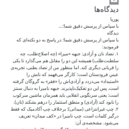
X
دیدگاه‌ها
Email
پوریا
​با سپاس از پرسش دقیق شما؛…
دیدگاه
​با سپاس از پرسش دقیق شما؛ در پاسخ به دو نکته‌ای که
فرمودید:
​۱. تضاد نان و آزادی: جبهه «میرا» (چه اصلاح‌طلب، چه
سلطنت‌طلب) همیشه این دو را مقابل هم می‌گذارد تا یکی
را قربانی دیگری کند. اما منظور من از تضاد بطنی، تجربه‌ی
عینیِ فرودستان است؛ کارگر می‌فهمد که نانش را
«استبداد» می‌دزدد و آزادی‌اش را «فقر» به گروگان گرفته
است. پس این دو تفکیک‌ناپذیرند. جبهه نامیرا به دنبال سنتز
است: یعنی سرنگونی انقلابی باید همزمان ماشین سرکوب
را نابود کند (آزادی) و منطق استثمار را درهم بشکند (نان).
​۲. چپ غیرانتزاعی (میدانی): برخلاف چپ آکادمیک که فقط
درگیر کلمات است، چپ نامیرا در «کف میدان» تعریف
می‌شود. مشخصه‌ی آن: