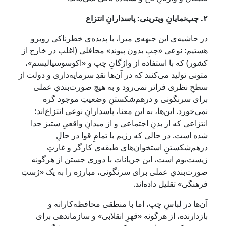
۲. چپ‌نمایانِ ویترینی: پاسدارانِ انتزاع
در حاشیه‌ی این جبهه‌ی میرا، با پدیده‌ی خطرناکی روبرو
هستیم: نوعی «چپِ بدون پیوند» محافلی (اغلب در خارج از
کشور) که با استفاده از واژگانِ چپ و «اکوسوسیالیسم»،
متونی تولید می‌کنند که در آن‌ها نقدِ سرمایه‌داری و دولت از
سطحِ نظری فراتر نمی‌رود و به هیچ صورت‌بندیِ عملی
برای سرنگونی و درهم‌شکستنِ وضعیتِ موجود گره
نمی‌خورد. این‌ها، به این معنا، پاسدارانِ نوعی انتزاع‌اند؛
انتزاعی که از بدنِ اجتماعی و از میدانِ واقعیِ ستیز جدا
شده است. در حالی که رژیم با تمامِ قوا در حالِ
درهم‌شکستنِ استخوان‌های طبقه‌ی کارگر و غارتِ
زیست‌بوم است، این جریانات با دوری جستن از هرگونه
صورت‌بندیِ عملی برای سرنگونی، مبارزه را به یک «ژستِ
فرهنگی» تقلیل داده‌اند.
آن‌ها در لباسِ چپ، اما با منطقی محافظه‌کارانه و
بازدارنده، از هرگونه «قهرِ انقلابی» و سازماندهی برای