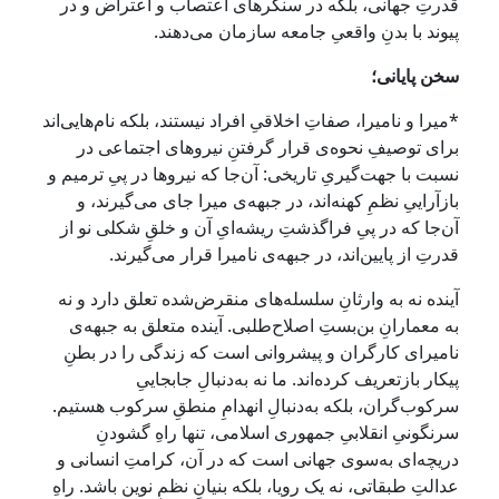
قدرتِ جهانی، بلکه در سنگرهای اعتصاب و اعتراض و در
پیوند با بدنِ واقعیِ جامعه سازمان می‌دهند.
سخن پایانی؛
*میرا و نامیرا، صفاتِ اخلاقیِ افراد نیستند، بلکه نام‌هایی‌اند
برای توصیفِ نحوه‌ی قرار گرفتنِ نیروهای اجتماعی در
نسبت با جهت‌گیریِ تاریخی: آن‌جا که نیروها در پیِ ترمیم و
بازآراییِ نظمِ کهنه‌اند، در جبهه‌ی میرا جای می‌گیرند، و
آن‌جا که در پیِ فراگذشتِ ریشه‌ایِ آن و خلقِ شکلی نو از
قدرتِ از پایین‌اند، در جبهه‌ی نامیرا قرار می‌گیرند.
آینده نه به وارثانِ سلسله‌های منقرض‌شده تعلق دارد و نه
به معمارانِ بن‌بستِ اصلاح‌طلبی. آینده متعلق به جبهه‌ی
نامیرای کارگران و پیشروانی است که زندگی را در بطنِ
پیکار بازتعریف کرده‌اند. ما نه به‌دنبالِ جابجاییِ
سرکوب‌گران، بلکه به‌دنبالِ انهدامِ منطقِ سرکوب هستیم.
سرنگونیِ انقلابیِ جمهوری اسلامی، تنها راهِ گشودنِ
دریچه‌ای به‌سوی جهانی است که در آن، کرامتِ انسانی و
عدالتِ طبقاتی، نه یک رویا، بلکه بنیانِ نظمِ نوین باشد. راهِ