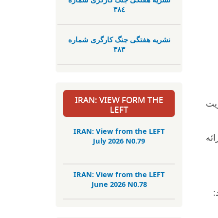
٣٨٤
نشریە هفتگی جنگ کارگری شمارە
٣٨٣
IRAN: VIEW FORM THE
یت
LEFT
IRAN: View from the LEFT
ائه
July 2026 N0.79
IRAN: View from the LEFT
June 2026 N0.78
: