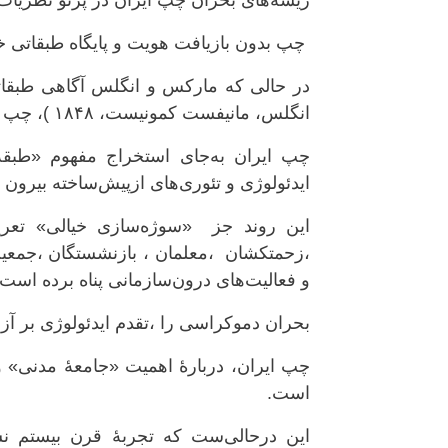
ریشه‌های بحران چپ ایران در پرتو نظریات ک
چپ بدون بازیافت هویت و پایگاه طبقاتی خو
در حالی که مارکس و انگلس آگاهی طبقاتی
انگلس، مانیفست کمونیست، ۱۸۴۸ )، چپ ایران اغلب برعکس عمل کرده است ،
چپ ایران به‌جای استخراج مفهوم «طبقه»
ایدئولوژی و تئوری‌های ازپیش‌ساخته بیرون 
این روند جز «سوژه‌سازی خیالی» تعریفی
،زحمتکشان ،معلمان ، بازنشستگان ،جمعیت‌ه
و فعالیت‌های درون‌سازمانی پناه برده است.
بحران دموکراسی را ،تقدم ایدئولوژی بر آزاد
چپ ایران، دربارهٔ اهمیت «جامعهٔ مدنی» و
است.
این درحالی‌ست که تجربهٔ قرن بیستم ن