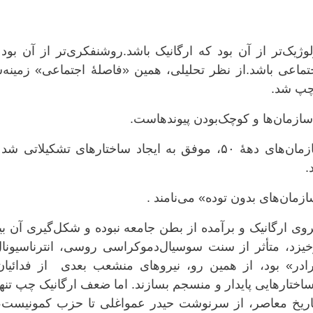
وژیک‌تر از آن بود که ارگانیک باشد.روشنفکری‌تر از آن بود
جتماعی باشد.از نظر تحلیلی، همین «فاصلهٔ اجتماعی» زمینه‌
چپ شد.
سازمان‌ها و کوچک‌بودن پیوندهاست.
چپ ایران، چه در حزب توده و چه در سازمان‌های دههٔ ۵۰، موفق به ایجاد ساختارهای تشکیلاتی 
.
مان‌های بدون توده» می‌نامند .
روی ارگانیک و برآمده از بطن جامعه نبوده و شکل‌گیری آن 
رخیزد، متأثر از سنت سوسیال‌دموکراسی روسی، انترناسیونال
ادر» بود، از همین رو، نیروهای منشعب بعدی از فدائیان 
 ساختارهایی پایدار و منسجم بسازند. اما ضعف ارگانیک چپ تنها
اریخ معاصر، از سرنوشت حیدر عمواغلی تا حزب کمونیست، 