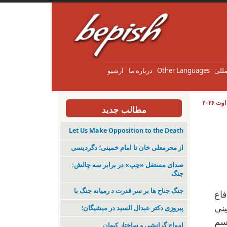
مللی
Other Languages
درباره ما
آرشیو
مطالب جدید
Let Us Make Opposition to the Death
از محرمعلی خان تا امام خمینی؛ دگردیسی
صدای مستقل «چپ» در برابر سه چالش:
جنگ
جنگ جناح ها بر سر قدرت د رمیانە جنگ با
فاع
ینی
پیروزی دکتر عبدال السید در میشیگان؛
سم
‌امواجِ گرانشی و ساختارِ کیهان