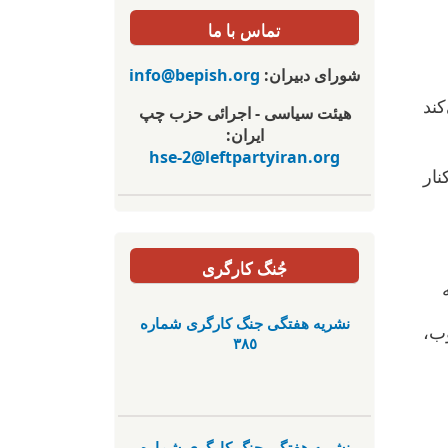
تماس با ما
شورای دبیران:
info@bepish.org
ند
هیئت سیاسی - اجرائی حزب چپ
ایران:
hse-2@leftpartyiran.org
نار
جُنگ کارگری
نشریە هفتگی جنگ کارگری شمارە
ب،
٣٨٥
نشریە هفتگی جنگ کارگری شمارە