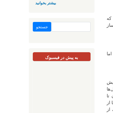
بیشتر بخوانید
 که
جستجو
ساز
شد اما
به پیش در فیسبوک
بیش
‌ها
تا
 از
از