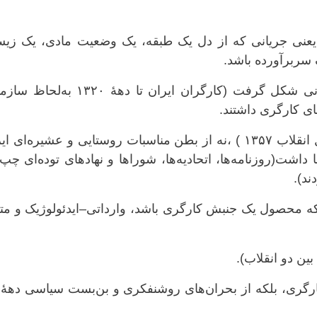
 یعنی جریانی که از دل یک طبقه، یک وضعیت مادی، یک زی
 سربرآورده باشد.
اما چپ ایران ،نه از دل طبقهٔ کارگر ایرانی شکل گرفت (کارگران ایران تا دههٔ ۳۲۰
ای کارگری داشتند.
(به‌جز دوره‌های کوتاه مانند دههٔ ۲۰ یا اوایل انقلاب ۱۳۵۷ ) ،نه از بطن مناسبات روستایی و عشیره‌ای
 داشت(روزنامه‌ها، اتحادیه‌ها، شوراها و نهادهای توده‌ای چپ
ند).
نکه محصول یک جنبش کارگری باشد، وارداتی–ایدئولوژیک و مت
ین دو انقلاب).