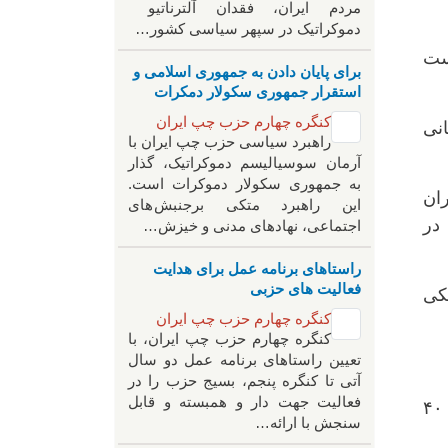
مردم ایران، فقدان آلترناتیو
دموکراتیک در سپهر سیاسی کشور…
ست
برای پایان دادن به جمهوری اسلامی و
استقرار جمهوری سکولار دمکرات
کنگره چهارم حزب چپ ایران
۱ به‌لحاظ سازمانی
راهبرد سياسی حزب چپ ایران با
آرمان سوسیالیسم دموکراتیک، گذار
به جمهوری سکولار دموکرات است.
 ایران
این راهبرد متکی برجنبش های
 در
اجتماعی، نهادهای مدنی و خیزش‌…
راستاهای برنامه عمل برای هدایت
فعالیت های حزبی
کی
کنگره چهارم حزب چپ ایران
کنگره چهارم حزب چپ ایران، با
تعیین راستاهای برنامه عمل دو سال
آتی تا کنگره پنجم، بسیج حزب را در
فعالیت جهت دار و همبسته و قابل
و یا فداییان خلق نیز نه از دل جنبش‌های کارگری، بلکه از بحران‌های روشنفکری و بن‌بست سیاسی دههٔ ۴۰
سنجش با ارائه…