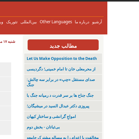
آرشیو
درباره ما
Other Languages
بین‌المللی
تئوریک
وی
شنبه ۱۷ مرداد ۱۴۰۵
مطالب جدید
Let Us Make Opposition to the Death
از محرمعلی خان تا امام خمینی؛ دگردیسی
صدای مستقل «چپ» در برابر سه چالش:
جنگ
جنگ جناح ها بر سر قدرت د رمیانە جنگ با
پیروزی دکتر عبدال السید در میشیگان؛
‌امواجِ گرانشی و ساختارِ کیهان
بی‌ثباتان - بخش دوم
مخالفت با اعدام را به مساله مشترک جامعه