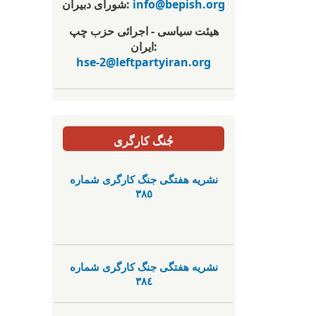
info@bepish.org
شورای دبیران:
هیئت سیاسی - اجرائی حزب چپ
ایران:
hse-2@leftpartyiran.org
جُنگ کارگری
نشریە هفتگی جنگ کارگری شمارە
٣٨٥
نشریە هفتگی جنگ کارگری شمارە
٣٨٤