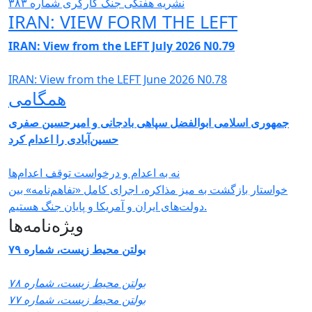
نشریە هفتگی جنگ کارگری شمارە ٣٨٣
IRAN: VIEW FORM THE LEFT
IRAN: View from the LEFT July 2026 N0.79
IRAN: View from the LEFT June 2026 N0.78
همگامی
جمهوری اسلامی ابوالفضل سپاهی بادجانی و امیرحسین صفری
حسین‌آبادی را اعدام کرد
نه به اعدام و درخواست توقف اعدام‌ها
خواستار بازگشت به میز مذاکره، اجرای کامل «تفاهم‌نامه» بین
دولت‌های ایران و آمریکا و پایان جنگ هستیم.
ویژه‌نامه‌ها
بولتن محیط زیست، شماره ۷۹
بولتن محیط زیست، شماره ۷۸
بولتن محیط زیست، شماره ۷۷