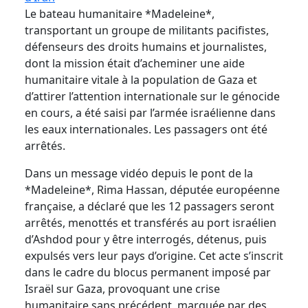
Le bateau humanitaire *Madeleine*,
transportant un groupe de militants pacifistes,
défenseurs des droits humains et journalistes,
dont la mission était d
’
acheminer une aide
humanitaire vitale à la population de Gaza et
d
’
attirer l
’
attention internationale sur le génocide
en cours, a été saisi par l
’
armée israélienne dans
les eaux internationales. Les passagers ont été
arrêtés.
Dans un message vidéo depuis le pont de la
*Madeleine*, Rima Hassan, députée européenne
française, a déclaré que les 12 passagers seront
arrêtés, menottés et transférés au port israélien
d
’
Ashdod pour y être interrogés, détenus, puis
expulsés vers leur pays d
’
origine. Cet acte s
’
inscrit
dans le cadre du blocus permanent imposé par
Israël sur Gaza, provoquant une crise
humanitaire sans précédent, marquée par des