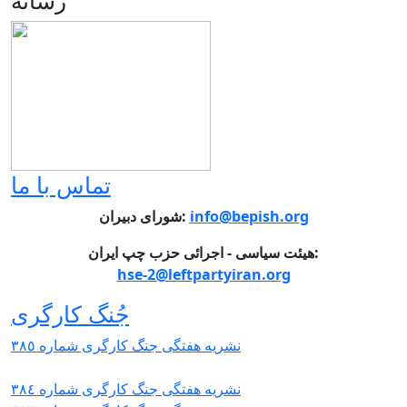
رسانه
تماس با ما
شورای دبیران:
info@bepish.org
هیئت سیاسی - اجرائی حزب چپ ایران:
hse-2@leftpartyiran.org
جُنگ کارگری
نشریە هفتگی جنگ کارگری شمارە ٣٨٥
نشریە هفتگی جنگ کارگری شمارە ٣٨٤