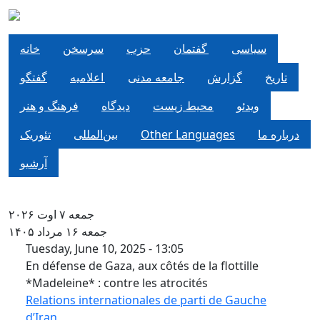
Skip to main content
سياسی
گفتمان
حزب
سرسخن
خانه
تاریخ
گزارش
جامعه مدنی
اعلاميه
گفتگو
ویدئو
محیط زیست
دیدگاه
فرهنگ و هنر
تئوریک
بین‌المللی
Other Languages
درباره ما
آرشیو
جمعه ۷ اوت ۲۰۲۶
جمعه ۱۶ مرداد ۱۴۰۵
En défense de Gaza, aux côtés de
Tuesday, June 10, 2025 - 13:05
En défense de Gaza, aux côtés de la flottille
*Madeleine* : contre les atrocités
Relations internationales de parti de Gauche
d’Iran