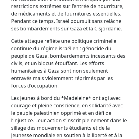
restrictions extrêmes sur l
’
entrée de nourriture,
de médicaments et de fournitures essentielles.
Pendant ce temps, Israël poursuit sans relâche
ses bombardements sur Gaza et la Cisjordanie.
Cette attaque reflète une politique criminelle
continue du régime israélien : génocide du
peuple de Gaza, bombardements incessants des
civils, et un blocus étouffant. Les efforts
humanitaires à Gaza sont non seulement
entravés mais violemment réprimés par les
forces d
’
occupation.
Les jeunes à bord du *Madeleine* ont agi avec
courage et pleine conscience, en solidarité avec
le peuple palestinien opprimé et en défi de
l
’
injustice. Leur action s
’
inscrit pleinement dans le
sillage des mouvements étudiants et de la
jeunesse mondiale en soutien à la liberté et à la