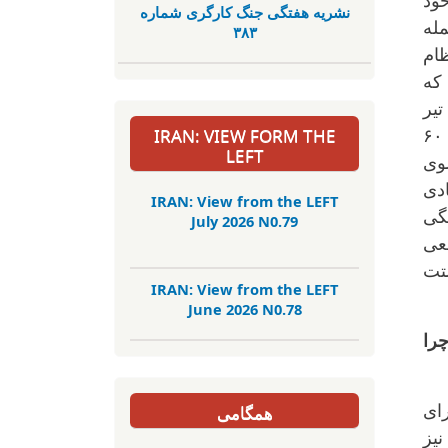
ود
نشریە هفتگی جنگ کارگری شمارە
مله
٣٨٣
داخل نظام
 که
نها برای نظام هزینه ایجاد شد. اگر تحکیم ورود پیدا نمی کرد به احتمال زیاد بعد از جمعه ۱۸ تیر
IRAN: VIEW FORM THE
اعتراضات به جز جمع های پراکنده کوچک جمع می شد و بزرگترین خیزش اجتماعی مردمی بعد از سال ۶۰
LEFT
سوی
دی
IRAN: View from the LEFT
نگی
July 2026 N0.79
عی
تت
IRAN: View from the LEFT
June 2026 N0.78
 چرا
همگامی
ای
یز