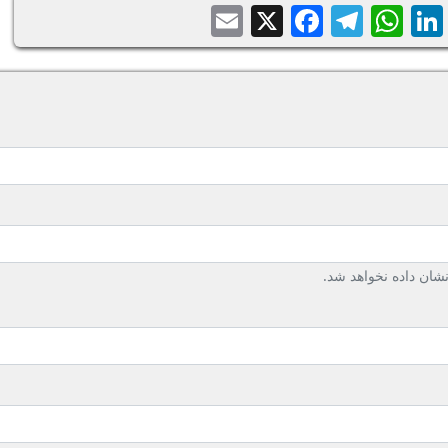
Email
Facebook
Telegram
WhatsApp
X
LinkedIn
Balatari
Sh
ان داده نخواهد شد.