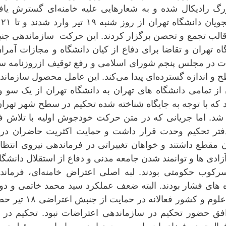
گ رادیکال شده و به شعارهایی علیه خامنه‌ای گسترش یاف
دفتر تح
ر قالب تجمع و تحصن برگزار کردند. این حرکت سازماندهی جن
 تهران و تقاضا برای دفاع از کیان دانشگاه و مجازات آمرا
ت در مجلس پنجم شورای اسلامی و رفع توقیف ازروزنامه سل
 اعتراضی سطح و اندازه گسترده‌ای پیدا می‌کند. این عامل محصول سازمان
ز تمامی دانشگاه های تهران به دانشگاه تهران از یک سو و
که با توجه به جایگاه شناخته شده تحکیم در سطح شهر تهران
ه شد. اما جریانی که در متن حرکت خودجوش اولیه با تلاش 
فتر تحکیم وحدت قرار داشت و حمایت اکثریت حاضران در 
قطع داشتند و خواهان تغییراتی در فرماندهی نیروی انتظا
دی ها و توانمند شدن جامعه مدنی و دفاع از استقلال دانشگا
کوب حکومتی بودند. لبه اصلی اعتراض خامنه‌ای، فرماند
وه های فشار بودند. البته ضعف عملکرد سید محمد خاتمی و د
هفتم مشکل ساز شد اما مسئولان وزرات علوم و کشور فعالانه در حمای
فق حضور تحکیم در سازماندهی اعتراضات نبود. تحکیم در ا