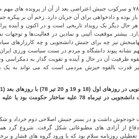
فاجعه حمله به کوی دانشگاه تهران در تیر ۷۸ و سرکوب جنبش اعتراضی بعد از آن از پرونده های مه
 بوده و دادخواهی برای آن جریان دارد. زخم آن بر پیکره ج
ر حال دیگر یک رویداد تاریخی است و در اکنون و آینده پرا
 بیشتر موقعیت آئینی و نمادین در فعالیت‌ها و توجهات ن
 الهامبخش نیز چه برای جنبش دانشجویی و چه کارزارهای سی
 نشانه پیوند دانشگاه و مردم در سنت سیاست ورزی ایران 
ه ظرفیت آن در حال و آینده و تقویت گذار به دمکراسی وج
د. پیامد ماندگار حرکت اعتراضی ۱۸ تیر قدرت بالقوه خیزش مردمی است که می تواند به یک 
22) در تهران وجود دارد؟ آیا آن اعتراضات دانشجویی در تیرماه 78 علیه ساختار حکومت بود یا 
و فردای آن حالت خودجوش داشت و در بستر جنبش اصلاحی دوم خرداد و ش
ر دفاع از آزادی های مطبوعاتی شکل گرفت. شروع گرد هما
تعطیلی روزنامه سلام بود که با ورود گروه های فشار و برخ