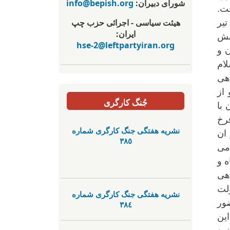
شورای دبیران:
info@bepish.org
ت.
هیئت سیاسی - اجرائی حزب چپ
کیم وحدت و انجمن اسلامی دانشجویان دانشگاه تهران از روز شنبه ۱۹ تیر وارد شدند و تا ۲۱ تیر
ایران:
بش
hse-2@leftpartyiran.org
ن و
ام
دهی
 از
جُنگ کارگری
 با
فرخ
نشریە هفتگی جنگ کارگری شمارە
ان
٣٨٥
می
ه و
هی
ولت
نشریە هفتگی جنگ کارگری شمارە
ت از جنبش اعتراضی ۱۸ تیر حضور
٣٨٤
ین