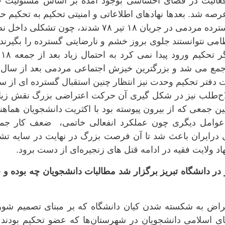
لیت در فضای احساسی بوجود امده بر اساس مسئولیت خ
صه شد. بعدها نهادهای اطلاعاتی و امنیتی تحکیم به تحکیم ح
می کردند که باعث شکل گیری اعتراض گسترده مردمی در جریان ۱۸ تیر ۷۸ شدند، چون تشکلی 
ی نتوانستند جلوی بروز خشم و نارضایتی گسترده را بگیرند
به زعم آ
قت دفتر تحکیم وحدت نیز انتظار چنین استقبال گسترده ای از 
لاح‌طلب نیز در شکل گیری آن حرکت اعتراضی بزرگ نقش زیا
ن جمعی که از بیرون پیوسته بود با اکثریت دانشجویان هماه
عوامل دیگری چون عملکرد انفعالی خاتمی، ضعف کار جم
درایران باعث شد تا آن فرصت بزرگ در نهایت در سایه تش
اد ولایت فقیه در ادامه قتل های زنجیره‌ای از دست برود.
سه- اعتراضات دانشجویی در 20 تیر در دانشگاه تبریز برگزار شد مطالبات دانشجویان چه بوده و
تراض به شکسته شدن کیان دانشگاه که بر مبنای تصمیم شور
ی اسلامی دانشجویان در شهرستان‌ها که عضو تحکیم بودند ن