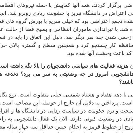
 برگزار کردند. همه آنها کمابیش با حمله نیروهای انتظام
هی اعتراض در دانشگاه تبریز با خشونت زیادی روبرو شد. ان
کننده تجمع اعتراضی بود که خیلی سریع با یورش گروه های ف
 شد. با تیراندازی ماموران انتظامی و بسیج فضا از حالت ع
خمی شدن چند نفر دیگر شد. دلیل این اتفاق را باید در فض
 محافظه کار جستجو کرد و همچنین سطح و گستره بالای حر
 که باعث وحشت آنها شده بود.
زینه‌ فعالیت‌ های سیاسی دانشجویان را بالا نگه داشته است
دانشجویی امروز در چه وضعیتی به سر می برد؟ دغدغه ها
اشند؟
یی با دهه هفتاد و هشتاد شمسی خیلی متفاوت است. نوع نگاه
است. پرداختن به دلایل آن خارج از حوصله این مصاحبه است. 
 سخت و نرم حکومت در سیاست زدایی در دانشگاه ها و افزا
ادی در وضعیت کنونی دارند. الان یک فعال دانشجویی به را
روج از خطوط قرمز به احکام حبس حداقل سه چهار ساله منت