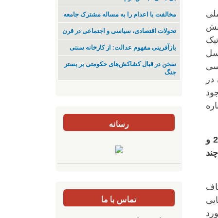
م ملی
مخالفت با اعدام را به مساله مشترک جامعه
نبش
تحولات اقتصادی، سیاسی و اجتماعی در قرن
تیک
بازآفرینی مفهوم عدالت: از کارخانه سنتی
سل
سخن در قبال کشاکش‌های حکومتی بر بستر
اسی
جنگ
در
ود
باره
رسانه
سوال دو- آیا تفاوتی میان اعتراضات دانشجویی در روزهای اول (18 و 19 و 20 تیر 78) با روزهای بعد (21 و
علیه چند
کاف
تماس با ما
یی
ورد