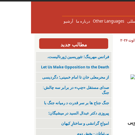
مللی
Other Languages
درباره ما
آرشیو
مطالب جدید
فرانس مهرینگ؛ تئوریسین ژورنالیست،
Let Us Make Opposition to the Death
از محرمعلی خان تا امام خمینی؛ دگردیسی
صدای مستقل «چپ» در برابر سه چالش:
جنگ
جنگ جناح ها بر سر قدرت د رمیانە جنگ با
پیروزی دکتر عبدال السید در میشیگان؛
شجویی
‌امواجِ گرانشی و ساختارِ کیهان
بی‌ثباتان - بخش دوم