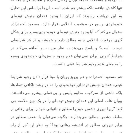
تنها کاهش نيافته، بلکه بيشتر هم شده است. آن ها براساس اين تحليل
به اين دريافت رسيدند که ايران با وجود فقدان جنبش توده ای
خودبخودی وسيع در موقعيت انقلابی قرار دارد. مسعود احمدزاده
سئوال می کند که آيا وجود جنبش توده ای خودبخودی وسيع برای شکل
گيری موقعيت انقلابی جنبه مطلق دارد و هميشه و در هر شرايطی
درست است؟ و پاسخ می دهد به نظر من نه. و اضافه می کند در
شرايط کنونی ايران نمی توان عدم وجود جنبش های خودبخودی وسيع
را به معنی عدم وجود شرايط عينی دانست.
هم مسعود احمدزاده و هم پرويز پويان با مبنا قرار دادن وجود شرايط
عينی، فقدان جنبش توده ای خودبخودی را نه در رشد ناکافی تضادها،
بلکه ناشی از سرکوب مداوم پليس و بی عملی پيشرو می دانستند.
پويان علت اصلی اين فقدان جنبش توده ای را در يک چيز خلاصه می
کند: "زيرا نيروی دشمن خود را مطلق و ناتوانی خود را برای رهائی از
سلطه دشمن مطلق می پندارند. چگونه می توان با ضعف مطلق در
برابر نيروئی مطلق در انديشه رهائی بود؟" به نظر او: "جز از راه
تغيير اين محاسبه، جز از طريق خدشه دار کردن اين دو مطلق در ذهن