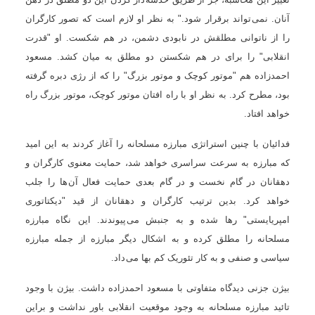
آنان. نمی تواند برقرار شود." به نظر او لازم است که تصور کارگران
را از ناتوانی مطلقش در نابودی دشمن، در هم شکست. او "قدرت
انقلابی" را برای در هم شکستن دو مطلق به ميان کشد. مسعود
احمدزاده هم "موتور کوچک و موتور بزرگ" را که از رژی دبره گرفته
بود، مطرح کرد. به نظر او با راه افتان موتور کوچک، موتور بزرگ راه
خواهد افتاد.
فدائيان با چنين استراتژی مبارزه مسلحانه را آغاز کردند به اين اميد
که مبارزه به سرعت سراسری خواهد شد، حمايت معنوی کارگران و
دهقانان در گام نخست و در گام بعدی حمايت فعال آن ها را جلب
خواهد کرد. بدين ترتيب کارگران و دهقانان از قيد "ديکتاتوری
امپريايستی" رها شده و به جنبش می پيوندند. اين نگاه مبارزه
مسلحانه را مطلق کرده و به اشکال ديگر مبارزه از جمله مبارزه
سياسی و صنفی و به کار تئوريک کم بها می داد.
بيژن جزنی ديدگاه متفاوتی با مسعود احمدزاده داشت. بيژن با وجود
تائيد مبارزه مسلحانه به وجود موقعيت انقلابی باور نداشت و براين