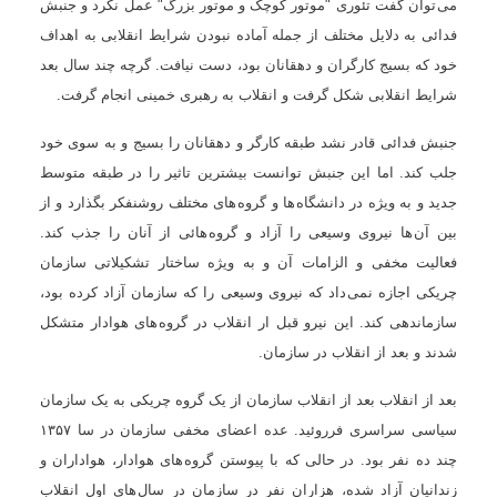
می توان گفت تئوری "موتور کوچک و موتور بزرگ" عمل نکرد و جنبش
فدائی به دلايل مختلف از جمله آماده نبودن شرايط انقلابی به اهداف
خود که بسيج کارگران و دهقانان بود، دست نيافت. گرچه چند سال بعد
شرايط انقلابی شکل گرفت و انقلاب به رهبری خمينی انجام گرفت.
جنبش فدائی قادر نشد طبقه کارگر و دهقانان را بسيج و به سوی خود
جلب کند. اما اين جنبش توانست بيشترين تاثير را در طبقه متوسط
جديد و به ويژه در دانشگاه ها و گروه های مختلف روشنفکر بگذارد و از
بين آن ها نيروی وسيعی را آزاد و گروه هائی از آنان را جذب کند.
فعاليت مخفی و الزامات آن و به ويژه ساختار تشکيلاتی سازمان
چريکی اجازه نمی داد که نيروی وسيعی را که سازمان آزاد کرده بود،
سازماندهی کند. اين نيرو قبل ار انقلاب در گروه های هوادار متشکل
شدند و بعد از انقلاب در سازمان.
بعد از انقلاب بعد از انقلاب سازمان از يک گروه چريکی به يک سازمان
سياسی سراسری فرروئيد. عده اعضای مخفی سازمان در سا ۱۳۵۷
چند ده نفر بود. در حالی که با پيوستن گروه های هوادار، هواداران و
زندانيان آزاد شده، هزاران نفر در سازمان در سال های اول انقلاب