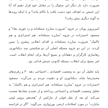
ضرورت دارد بار ديگر اين سئوال را در مقابل خود قرار دهيم که آيا
اين جنبش به اهداف خود دست يافت يا ناکام ماند؟ و يا اينکه روندها
به گونه ديگری پيش رفت؟
اميرپرويز پويان در جزوه "ضرورت مبارزه مسلحانه و رد تئوری بقاء" و
مسعود احمدزاده در جزوه "مبارزه مسلحانه، هم استراتژی و هم
تاکتيک" ضرورت مبارزه مسلحانه و اقدام انقلابی پيشرو را تبيين
کردند. در اين دو جزوه مسئله اصلی آن دو شکستن سد ديکتاتوری،
رهاسازی کارگران و دهقانان و بسيج آن ها برای انجام انقلاب است.
امر بسيج برای انقلاب، مسئله کانونی جنبش فدائی بود.
پايه تحليل آن دو، به وضعيت اقتصادی ـ اجتماعی دهه ۴۰ و رفرم های
محمدرضا شاه، ديکتاتوری او و ذهنيت مردم بر می گردد. مسعود
احمدزاده در جزوه "مبارزه مسلحانه، هم استراتژی و هم تاکتيک" به
تحليل وضعيت اقتصادی و اجتماعی پرداخته و از تشديد تضادها صحبت
می کند. او بعد از نقل قولی از مارکس از "هجدهم برومر لوئی
بناپارت" در مورد اصلاحات ارضی بورژوازی، می گويد: "اگر در فرانسه