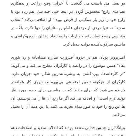
دو نسل می بايست می گذشت تا "خرابی وضع زراعت و بدهکاری
تصاعدی زارع" محسوس گردد، در اينجا حتی چند سال هم زياد بود تا
زارع خود را زير بار سنگينی از قرض ببييد." او اضافه می کند "انقلاب
سفيد" نه تنها دردی از دردهای قاطع روستائيان را دوا نکرد، بلکه در
مقياسی وسيع تضاد رعيت و ارباب را به تضاد دهقان با بوروکراسی و
ماشين سرکوب کننده دولت تبديل کرد.
اميرپرويز پويان هم در جزوه "ضرورت مبارزه مسلحانه و رد تئوری
بقاء" همين موضوع را در رابطه با کارگران مطرح می کند و می گويد:
"در کارخانه ها، بهره کشی به بيشرمانه ترين شکل خود جريان دارد.
کارگران از هرگونه تامين اجتماعی بی بهره اند، نيروی کار همانقدر
خريده می شود که برای حفظ کميت مناسبی برای حجم مورد نياز
توليد لازم است." و اضافه می کند اگر ما رنج آن ها را می نويسيم، آن
ها اين رنج را خود به طور مدام تجربه می کنند، با اين همه آن را تحمل
می کنند.
بنيانگذاران جنبش فدائی معتقد بودند که انقلاب سفيد و اصلاحات دهه
۴۰ دردها و مشکلات جامعه ايران را حل نکرده و تضادها در جامعه نه