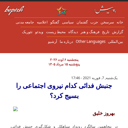
ن به محتوای اصلی
انه
سرسخن
حزب
گفتمان
سياسی
گفتگو
اعلاميه
جامعه مدنی
زارش
تاریخ
فرهنگ و هنر
دیدگاه
محیط زیست
ویدئو
تئوریک
ین‌المللی
Other Languages
درباره ما
آرشیو
پنجشنبه ۶ اوت ۲۰۲۶
پنج‌شنبه ۱۵ مرداد ۱۴۰۵
جنبش فدائی کدام نيروی اجتماعی را بسيج کرد؟
یک‌شنبه, 7. فوریه 2021 - 17:46
جنبش فدائی کدام نيروی اجتماعی را
بسيج کرد؟
بهروز خلیق
در پنجاهمين سالگرد رويداد سياهکل و شکل گيری جنبش فدائی،