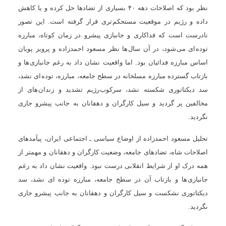
نظر بود که اصلاحات دهه ۴۰ بسياری از تضادها حل کرده و يا کاهش
داده و رژيم در موقعيت مستحکم تری قرار گرفته است. اين تصور
نادرست است که فداکاری و جانبازی پيشرو در زمان کوتاه، مبارزه
توده ای می شود، در آن سال ها نظر مسعود احمدزاده و پرويز پويان
اساس مبارزه فدائيان بود. اما واقعيت نشان داد به رغم جانبازی ها و
بازتاب گسترده مبارزه مسلخانه در سطح جامعه، مبارزه، توده ای نشد،
سد ديکتاتوری شکسته نشد، سرکوب رژيم تشديد و زندان های از
مخالفين پر گرديد و سيل کارگران و دهقانان به جانب پيشرو جاری
نگرديد.
تحليل مسعود احمدزاده از اوضاع سياسی ـ اجتماعی ايران، پيآمدهای
اصلاحات شاه، تضادهای جامعه، وضعيت کارگران و دهقانان و مهمتر از
همه درک او از شرايط انقلابی درست نبود. واقعيت نشان داد به رغم
جانبازی ها و بازتاب آن در سطح جامعه، مبارزه توده ای نشد، سد
ديکتاتوری نشکست و سيل کارگران و دهقانان به جانب پيشرو جاری
نگرديد.