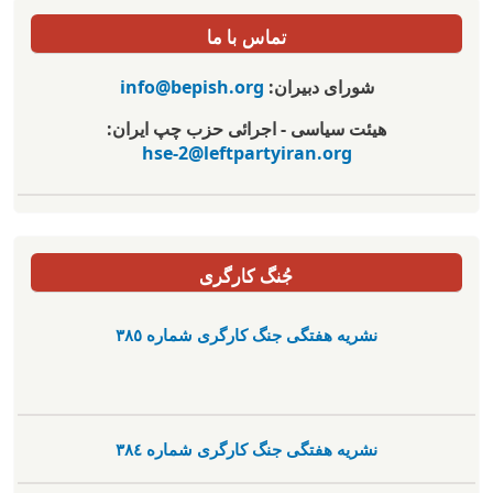
تماس با ما
شورای دبیران:
info@bepish.org
هیئت سیاسی - اجرائی حزب چپ ایران:
hse-2@leftpartyiran.org
جُنگ کارگری
نشریە هفتگی جنگ کارگری شمارە ٣٨٥
نشریە هفتگی جنگ کارگری شمارە ٣٨٤