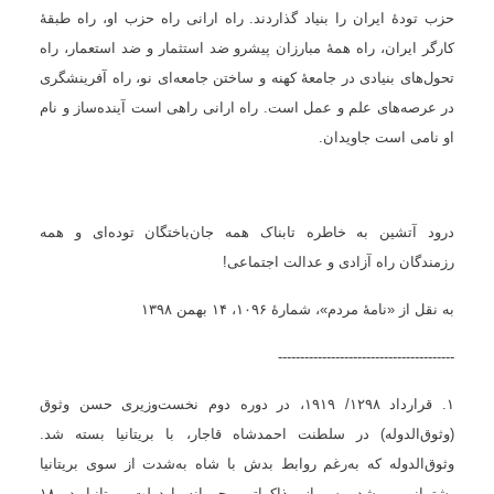
حزب تودهٔ ایران را بنیاد گذاردند. راه ارانی راه حزب او، راه طبقۀ
کارگر ایران، راه همۀ مبارزان پیشرو ضد استثمار و ضد استعمار، راه
تحول‌های بنیادی در جامعۀ کهنه و ساختن جامعه‌ای نو، راه آفرینشگری
در عرصه‌های علم و عمل است. راه ارانی راهی است آینده‌ساز و نام
او نامی است جاویدان.
درود آتشین به خاطره تابناک همه جان‌باختگان توده‌ای و همه
رزمندگان راه آزادی و عدالت اجتماعی
!
به نقل از «نامهٔ مردم»، شمارۀ
۱۰۹۶
،
۱۴
بهمن
۱۳۹۸
----------------------------------------
۱
.‌ قرارداد
۱۲۹۸/ ۱۹۱۹
، در دوره دوم نخست‌وزیری حسن وثوق
(وثوق‌الدوله) در سلطنت احمدشاه قاجار، با بریتانیا بسته شد.
وثوق‌الدوله که به‌رغم روابط بدش با شاه به‌شدت از سوی بریتانیا
پشتیبانی می‌شد، پس از مذاکراتی محرمانه با دولت بریتانیا، در
۱۸