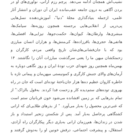
نشیب‌اش همچنان ادامه می‌دهد. پرچم رزم ارانی، نوآوری‌های او در
بردن آگاهی به درون جامعه عقب‌مانده ایران آن دوران و انتشار آثار
علمی، ازجمله بنیادگذاری مجلۀ "دنیا"، آموزش‌دهنده نسل‌هایی
پی‌درپی‌ از انقلابی‌‌هایی برجسته همچون روزبه‌ها، سیامک‌ها،
مبشری‌ها، وارطان‌ها، کیوان‌ها، حکمت‌جوها، تیزابی‌ها، افضلی‌ها،
هاتفی‌ها، حجری‌ها، باقرزاده‌ها، کی‌منش‌ها، و هزاران انسان‌ مبارزی
بود که با جان‌فشانی‌های‌شان تاریخ واقعی مردم، کارگران و
زحمتکشان میهن ما را یعنی سرگذشت مبارزات آنان را نگاشتند.
۱۴
بهمن‌ماه همچنین روز شهدای حزب تودهٔ ایران و روز نگاهی دوباره به
آرمان‌های والای جنبش کارگری و کمونیستی میهن‌مان و پیمانی تازه با
خاطره کاروان عظیم ده‌ها هزار جان‌باختهٔ توده‌ای است که جان در راه
بهروزی توده‌های ستم‌دیده کار و زحمت فدا کردند
. به‌قول بالزاک:" از
تمام بذرهایی که بر زمین افشانده می‌شود خون قربانیان ستم است
که غنی‌ترین محصول را به‌بار می‌آورد. " از بذرهای طلایی‌ای که ارانی
کشتگاهی پرحاصل به‌بار آمد. پس از شکستن زنجیر استبداد و باز
شدن در زندان‌ها، هم‌رزمان ارانی به‌یاری دیگر پیکارگران راه آزادی،
استقلال، و پیشرفت اجتماعی، درفش خونین او را به‌دوش گرفتند و