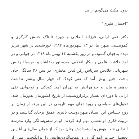
بدون مکث می‌گویم ارانی
"احسان طبری"
دکتر تقی ارانی، فرزانۀ انقلابی و چهرۀ تابناک جنبش کارگری و
کمونیستی میهن ما، در
۱۳
شهریورماه
۱۲۸۲
خورشیدی در شهر تبریز
دیده به‌جهان گشود، و در روز یکشنبه
۱۴
بهمن‌ماه
۱۳۱۸
در جوانی و در
اوج خلاقیت علمی و پیکار انقلابی، به‌دستور رضاشاه و به‌وسیلهٔ رئیس
شهربانی جلادش سرپاس رکن‌الدین مختاری، در سن
۳۶
سالگی جان
باخت. چنین پیش آمد که تقی کودک که چهار سال بیشتر نداشت
به‌همراه مادر و خواهرانش به تهران آمد. کودکی و نوجوانی تقی
ارانی با دوره‌ای بسیار پرفرازونشیب از تاریخ کشورمان هم‌زمان شد.
تحول‌های سیاسی و رویدادهای مهم تاریخی در این برهه از زمان بر
روح حساس این انسان میهن‌دوست تأثیری عمیق برجای گذاشتند و در
تربیت فکری او نقشی مهم ایفا کردند. او در شش‌سالگی وارد مدرسه
ابتدایی شد. هوش و استعدادش چنان بود که از همان سال‌های آغازین
تحصیل حیرت آموزگاران و هم‌شاگردی‌هایش را برانگیخت. پس از