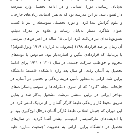
به‌پایان رساندن دورهٔ ابتدایی و در ادامه تحصیل وارد مدرسه
دارالفنون شد. در این مدرسه بود که به هنر، ادبیات، زبان‌های خارجی،
و علوم گرایش پیدا کرد. او دوره تحصیلی متوسطه را نیز با کسب
‌عنوان شاگرد ممتاز به‌پایان رساند و علاوه بر مدرک دیپلم،
تشویق‌نامه‌ای نیز دریافت کرد. ارانی
۱۸
ساله در اعتراض‌های مردمی
آن زمان بر ضد قرارداد
۱۲۹۸ (
معروف به قرارداد
۱۹۱۹
وثوق‌الدوله)
۱
با بریتانیا، که قراردادی ننگین و اسارت‌بار بود، هم‌دوش با توده‌های
محروم و حق‌طلب شرکت جست. در سال
۱۳۰۱ / ۱۹۲۲
برای ادامۀ
تحصیل به آلمان رفت. او سال بعد وارد دانشکده فلسفۀ دانشگاه
برلین شد. ارانی به‌منظور تأمین هزینه زندگی و تحصیل در آلمان، در
چاپخانه مجله "کاوه" که از سوی دمکرات‌ها و سوسیال‌دمکرات‌های
مهاجر ایرانی در برلین منتشر می‌شد، مشغول به‌کار شد و به‌این
طریق محیط کار و زندگی طبقۀ کارگر آلمان را از نزدیک لمس کرد. در
این دوران که جنبش انقلابی طبقۀ کارگر آلمان درحال اوج‌گیری بود او
با اندیشه‌های مارکسیسم- لنینیسم بیشتر آشنا گردید. در سال‌های
تحصیل در دانشگاه برلین، ارانی به عضویت "جمعیت مبارزه علیه