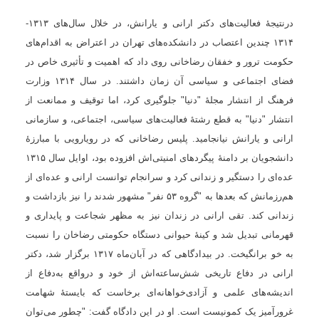
درنتیجۀ فعالیت‌های دکتر ارانی و یارانش، در خلال سال‌های
۱۳۱۳-
۱۳۱۴
چندین اعتصاب در دانشکده‌های تهران در اعتراض به اقدام‌های
حکومت ترور و خفقان رضاخانی روی داد که اهمیت و تأثیری خاص در
فضای اجتماعی و سیاسی آن زمان داشتند. در سال
۱۳۱۴
وزارت
فرهنگ از انتشار مجلۀ "دنیا" جلوگیری کرد، اما توقیف و ممانعت از
انتشار "دنیا" به قطع رشتۀ فعالیت‌های سیاسی، اجتماعی، و سازمانی
ارانی و یارانش نیانجامید. پلیس رضاخانی که در رویارویی با مبارزۀ
دانشجویان بر دامنهٔ پیگردهای امنیتی‌اش افزوده بود، اوایل سال
۱۳۱۵
عده‌ای را دستگیر و زندانی کرد و سرانجام توانست ارانی و عده‌ای از
هم‌رزمانش که بعدها به "گروه
۵۳
نفر" مشهور شدند را نیز بازداشت و
زندانی کند. تقی ارانی در زندان نیز به مظهر شجاعت و پایداری و
قهرمانی تبدیل شد و کینۀ حیوانی دستگاه حکومتی رضاخان را نسبت
به خو برانگیخت. در بیدادگاهی که در آبان‌ماه
۱۳۱۷
برگزار شد، دکتر
ارانی در دفاع تاریخی‌ شش‌ساعته‌اش از خود و درواقع به‌‌دفاع از
اندیشه‌های علمی و آزادی‌خواهانه‌ای برخاست که بایستهٔ شهامت
غرورآمیز یک کمونیست است. او در این دادگاه گفت: "چطور می‌توان