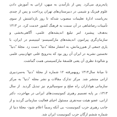
پایه‌ریزی می‌کرد. پس از بازآمدن به میهن، ارانی به آموزش دادن
علوم فیزیک و شیمی در دبیرستان‌های تهران پرداخت و پس از چندی
به‌ریاست ادارۀ تعلیمات منصوب شدکه تا روز بازداشتش از سوی
تأمینات رضاشاهی در آن سمت به فرهنگ کشور خدمت کرد. در
۱۳۱۳
به‌هدف پیشبرد امر تبلیغ اندیشه‌های علمی، آگاهی‌بخشی و
سازمان‌گری پیرامون اندیشه‌های مارکسیسم- لنینیسم در ایران، با
یاری جمعی از هم‌رزمانش، به انتشار مجلۀ
"دنیا" دست زد. مجلۀ "دنیا"
نخستین نشریه‌ در ایران آن روز بود که به‌ترویج علنی جهان‌بینی علمی
و شالودۀ نظری آن یعنی فلسفۀ مارکسیستی همت گماشت.
تا میانهٔ سال
۱۳۱۴
رویهم‌رفته
۱۲
شماره از مجلۀ "دنیا" به‌سردبیری
ارانی منتشر شد. مرکز تدارک مقالات و نشر مجله
"دنیا" به مرکز
سازمانی هواداران راه صلح و سوسیالیزم نیز تبدیل گردید. از سال
۱۳۱۳
، بر پایه تصمیم رهبری کمونیست‌های ایرانی در مهاجرت، دکتر
ارانی، عضو هیئت سه‌نفری مسئول احیای فعالیت سازمانی گردید و از
جانب رهبری حزب کمونیست- بی آنکه رسماً اعلام شود- مجلۀ دنیا از
شماره ششم ارگان حزب کمونیست ایران شد
.