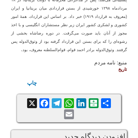
مردادماه
۱۲۹۸
خورشیدی از بستن قراردادی میان بریتانیا و ایران
(معروف به قرارداد
۱۹۱۹
) خبر داد. بر اساس این قرارداد، همهٔ امور
کشوری و لشکری کشور ایران زیر نظر مستشاران انگلیسی و با اخذ
مجوز از آنان ‌باید صورت می‌گرفت. در دوره رضاشاه بخشی از
رشوه‌ای را که برای بستن این قرارداد گرفته بود از وثوق‌الدوله پس
.
گرفتند. وثوق‌الدوله برادر احمد قوام، قوام‌السلطنه معروف، بود
منبع:
نامه مردم
تاريخ
چاپ
Facebook
Telegram
WhatsApp
X
LinkedIn
Balatarin
Share
Email
افزودن دیدگاه جدید