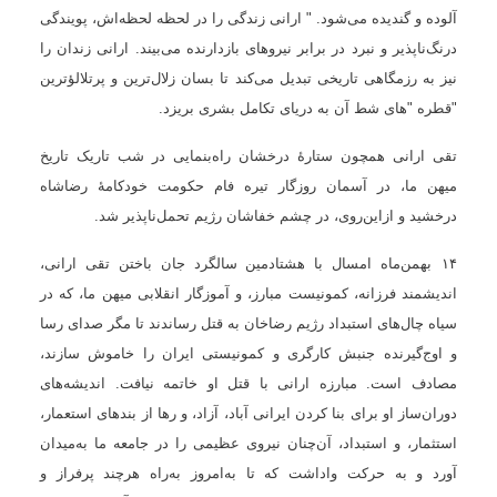
آلوده و گندیده می‌شود. " ارانی زندگی را در لحظه لحظه‌اش، پویندگی
درنگ‌ناپذیر و نبرد در برابر نیروهای بازدارنده می‌بیند. ارانی زندان را
نیز به رزمگاهی تاریخی تبدیل می‌کند تا بسان زلال‌ترین و پرتلالؤترین
"قطره "های شط آن به دریای تکامل بشری بریزد
.
تقی ارانی همچون ستارهٔ درخشان راه‌بنمایی در شب تاریک تاریخ
میهن ما، در آسمان ‌روزگار تیره فام حکومت خودکامۀ رضاشاه
درخشید و ازاین‌روی، در چشم خفاشان رژیم تحمل‌ناپذیر شد
.
۱۴
بهمن‌ماه امسال با هشتادمین سالگرد جان باختن تقی ارانی،
اندیشمند فرزانه، کمونیست مبارز، و آموزگار انقلابی میهن ما، که در
سیاه چال‌های استبداد رژیم رضاخان به قتل رساندند تا مگر صدای رسا
و اوج‌گیرنده جنبش کارگری و کمونیستی ایران را خاموش سازند،
مصادف است
. مبارزه ارانی با قتل او خاتمه نیافت. اندیشه‌های
دوران‌ساز او برای بنا کردن ایرانی آباد، آزاد، و رها از بندهای استعمار،
استثمار، و استبداد، آن‌چنان نیروی عظیمی را در جامعه ما به‌میدان
آورد و به حرکت واداشت که تا به‌امروز به‌راه هرچند پرفراز و