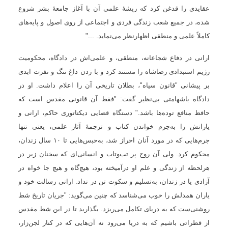
عقایدی را قدغن کرد که ریشۀ علمی آن با آغاز جامعۀ بشر شروع
شده، در جمیع شعب زندگی فردی و اجتماعی از روی اصول و پایه‌های
کاملاً علمی و منطقی اظهارنظر می‌نماید
. ..."
ارانی در دفاع شجاعانه، منطقی، و علمی‌اش در دادگاه، محکومیت
رژیم استبدادی رضاشاه را مستند کرد و با زدن داغ ننگ و نفرت ابدی
بر پیشانی "قانون سیاه"، بطلان تاریخی آن را اعلام داشت. او در
دادگاه باشهامتی بی‌نظیر گفت: "فقط آن قانونی مقدس است که
حافظ منافع توده‌ها باشد." دستگاه قضایی دیکتاتوری حاکم، ارانی و
یارانش را به‌جرم خواندن کتاب و ترجمۀ آثار علمی، یعنی تنها
جرم‌هایی که در مورد آنان احراز شد، به‌حبس‌هایی تا
۱۰
سال زندان،
محکوم کرد. ولی آن روح پر تب‌وتاب و انسانی‌ای که سخنان زیر در
هرلحظه از زندگی و علم او درآمیخته بود، هیچ‌گاه و هیچ جا خواه در
آزادی یا در زندان، به‌تسلیم و سکوت تن در نداد. ارانی رسالت خود و
یاران همدلش را خوب می‌شناسد که چنین می‌گوید: "جریان تاریخ شط
روشنی‌ست که به دریای تکامل می‌ریزد. بگذارید تا در این شط مقدس
از قطراتی باشیم که به دریا می‌رود نه آن‌هایی که در کنار لجن‌زار،