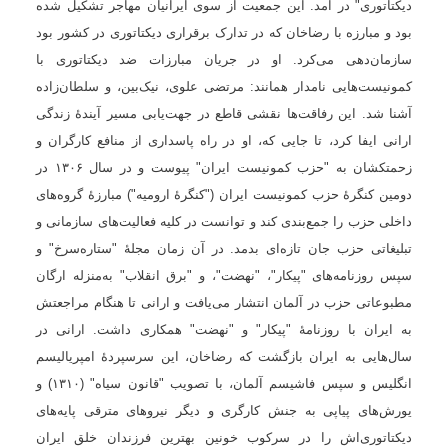
دیکتاتوری" در آمد. این جمعیت از سوی ایرانیان مهاجر تشکیل شده
بود و مبارزه با رضاخان که در تدارک برقراری دیکتاتوری در کشور بود
سازمان‌دهی می‌کرد. او در جریان مبارزات ضد دیکتاتوری با
کمونیست‌هایی نامدار همانند: مرتضی علوی، نیک‌بین، و
سلطان‌زاده
آشنا شد. این رفاقت‌ها نقشی قاطع در جهت‌یابی مسیر آیندۀ زندگی
ارانی ایفا کرد، تا جایی که، او در راه پاسداری از منافع کارگران و
زحمتکشان به "حزب کمونیست ایران" پیوست و در سال‌
۱۳۰۶
در
دومین کنگرۀ حزب کمونیست ایران ("کنگرۀ ارومیه") مبارزۀ گروه‌های
داخلی حزب را جمع‌بندی کند و توانست در کلیه فعالیت‌های سازمانی و
تبلیغاتی حزب جان تازه‌ای بدمد. در آن زمان مجلۀ "ستاره‌سرخ" و
سپس روزنامه‌های "پیکار"، "نهضت"، و "برق انقلاب" به‌منزله ارگان
مطبوعاتی حزب در آلمان انتشار می‌یافت و ارانی تا هنگام مراجعتش
به ایران با روزنامۀ "پیکار" و "نهضت" همکاری داشت. ارانی در
سال‌هایی به ایران بازگشت که رضاخان، این سرسپردۀ امپریالیسم
انگلیس و سپس فاشیسم آلمان، با تصویب "قانون سیاه" (
۱۳۱۰)
و
یورش‌های پیاپی به جنش کارگری و دیگر نیروهای مترقی پایه‌های
دیکتاتوری‌اش را در سرکوب خونین بهترین فرزندان خلق ایران