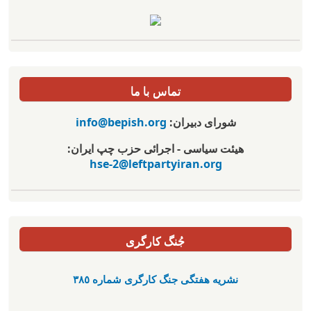
تماس با ما
شورای دبیران:
info@bepish.org
هیئت سیاسی - اجرائی حزب چپ ایران:
hse-2@leftpartyiran.org
جُنگ کارگری
نشریە هفتگی جنگ کارگری شمارە ٣٨٥