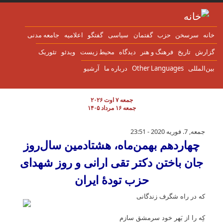
ن به محتوای اصلی
انه
سرسخن
حزب
گفتمان
سياسی
گفتگو
اعلاميه
جامعه مدنی
زارش
تاریخ
فرهنگ و هنر
دیدگاه
محیط زیست
ویدئو
تئوریک
ین‌المللی
Other Languages
درباره ما
آرشیو
جمعه ۷ اوت ۲۰۲۶
جمعه ۱۶ مرداد ۱۴۰۵
چهاردهم بهمن‌ماه، هشتادمین سال‌روز جان باخت
جمعه, 7. فوریه 2020 - 23:51
چهاردهم بهمن‌ماه، هشتادمین سال‌روز
جان باختن دکتر تقی ارانی و روز شهدای
حزب تودهٔ ایران
که در راه شگرف زندگانی
کِه را از بَهر خود سرمشق سازم