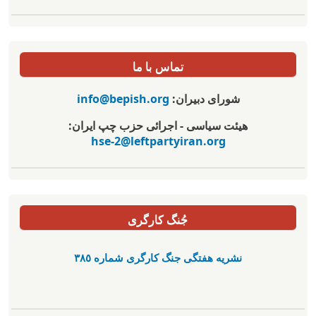
تماس با ما
شورای دبیران:
info@bepish.org
هیئت سیاسی - اجرائی حزب چپ ایران:
hse-2@leftpartyiran.org
جُنگ کارگری
نشریە هفتگی جنگ کارگری شمارە ٣٨٥