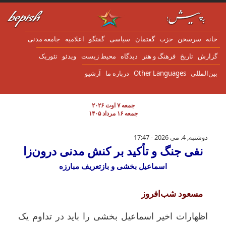
ن به محتوای اصلی
انه
سرسخن
حزب
گفتمان
سياسی
گفتگو
اعلاميه
جامعه مدنی
زارش
تاریخ
فرهنگ و هنر
دیدگاه
محیط زیست
ویدئو
تئوریک
ین‌المللی
Other Languages
درباره ما
آرشیو
جمعه ۷ اوت ۲۰۲۶
جمعه ۱۶ مرداد ۱۴۰۵
نفی جنگ و تأکید بر کنش مدنی درون‌زا
دوشنبه, 4. می 2026 - 17:47
نفی جنگ و تأکید بر کنش مدنی درون‌زا
اسماعیل بخشی و بازتعریف مبارزه
مسعود شب‌افروز
اظهارات اخیر اسماعیل بخشی را باید در تداوم یک