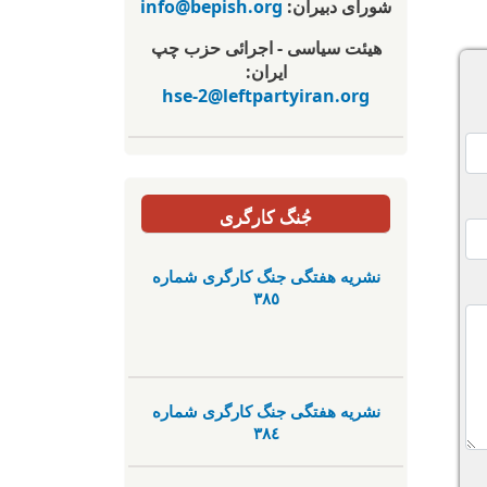
شورای دبیران:
info@bepish.org
هیئت سیاسی - اجرائی حزب چپ
ایران:
hse-2@leftpartyiran.org
جُنگ کارگری
نشریە هفتگی جنگ کارگری شمارە
٣٨٥
نشریە هفتگی جنگ کارگری شمارە
٣٨٤