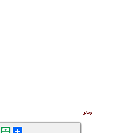
ویدئو
n
are