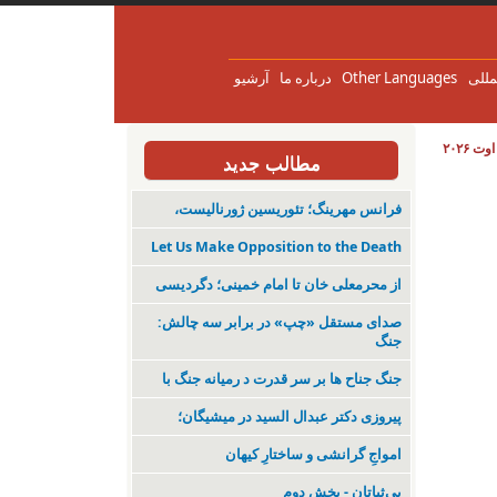
مللی
Other Languages
درباره ما
آرشیو
مطالب جدید
فرانس مهرینگ؛ تئوریسین ژورنالیست،
Let Us Make Opposition to the Death
از محرمعلی خان تا امام خمینی؛ دگردیسی
صدای مستقل «چپ» در برابر سه چالش:
جنگ
جنگ جناح ها بر سر قدرت د رمیانە جنگ با
پیروزی دکتر عبدال السید در میشیگان؛
‌امواجِ گرانشی و ساختارِ کیهان
بی‌ثباتان - بخش دوم